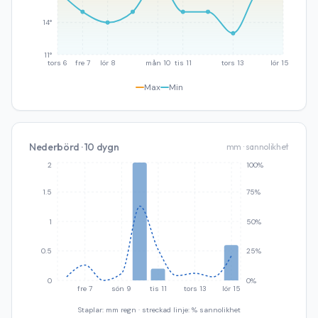
14°
11°
tors 6
fre 7
lör 8
mån 10
tis 11
tors 13
lör 15
Max
Min
Nederbörd · 10 dygn
mm · sannolikhet
2
100%
1.5
75%
1
50%
0.5
25%
0
0%
fre 7
sön 9
tis 11
tors 13
lör 15
Staplar: mm regn · streckad linje: % sannolikhet