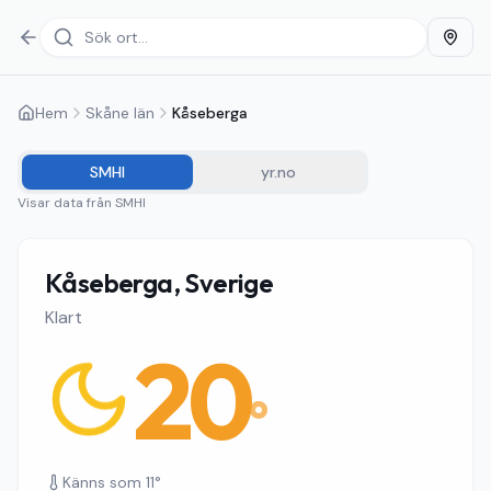
Hem
Skåne län
Kåseberga
SMHI
yr.no
Visar data från
SMHI
Kåseberga, Sverige
Klart
20
°
Känns som
11
°