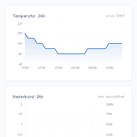
Temperatur · 24h
yr.no / SMHI
22°
20°
18°
16°
14°
17:00
21:00
01:00
05:00
09:00
13:00
Nederbörd · 24h
mm · sannolikhet
2
100%
1.5
75%
1
50%
0.5
25%