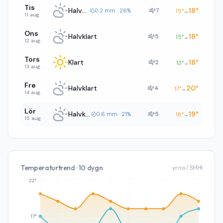
Tis
Halvklart
18
°
7
0.2 mm · 26%
15
°
→
11 aug.
Ons
Halvklart
18
°
5
15
°
→
12 aug.
Tors
Klart
18
°
2
13
°
→
13 aug.
Fre
Halvklart
20
°
4
17
°
→
14 aug.
Lör
Halvklart
19
°
5
0.6 mm · 21%
18
°
→
15 aug.
Temperaturtrend · 10 dygn
yr.no / SMHI
22°
17°