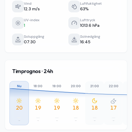
Vind
Luftfuktighet
12.3 m/s
63%
UV-index
Lufttryck
1
1013.6 hPa
Soluppgång
Solnedgång
07:30
16:45
Timprognos · 24h
Nu
18:00
19:00
20:00
21:00
22:00
23
20
19
19
18
18
17
–
–
–
–
–
–