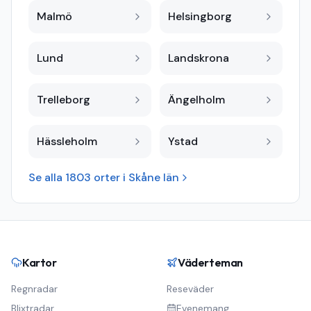
Malmö
Helsingborg
Lund
Landskrona
Trelleborg
Ängelholm
Hässleholm
Ystad
Se alla
1803
orter i
Skåne län
Kartor
Väderteman
Regnradar
Reseväder
Blixtradar
Evenemang