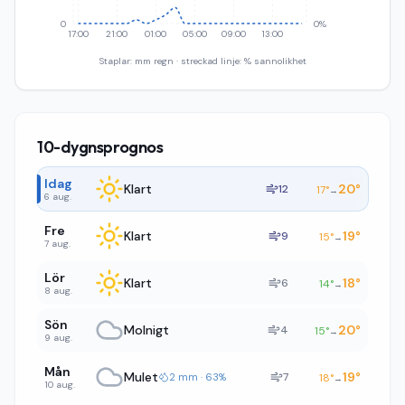
0
0%
17:00
21:00
01:00
05:00
09:00
13:00
Staplar: mm regn · streckad linje: % sannolikhet
10-dygnsprognos
Idag
Klart
20
°
12
17
°
→
6 aug.
Fre
Klart
19
°
9
15
°
→
7 aug.
Lör
Klart
18
°
6
14
°
→
8 aug.
Sön
Molnigt
20
°
4
15
°
→
9 aug.
Mån
Mulet
19
°
7
2 mm · 63%
18
°
→
10 aug.