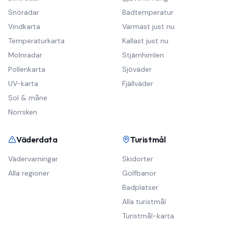
Snöradar
Badtemperatur
Vindkarta
Varmast just nu
Temperaturkarta
Kallast just nu
Molnradar
Stjärnhimlen
Pollenkarta
Sjöväder
UV-karta
Fjällväder
Sol & måne
Norrsken
Väderdata
Turistmål
Vädervarningar
Skidorter
Alla regioner
Golfbanor
Badplatser
Alla turistmål
Turistmål-karta