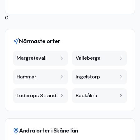
0
Närmaste orter
Margretevall
Valleberga
Hammar
Ingelstorp
Löderups Strandbad
Backåkra
Andra orter i
Skåne län