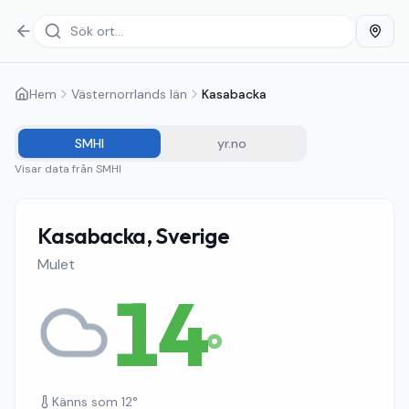
Hem
Västernorrlands län
Kasabacka
SMHI
yr.no
Visar data från
SMHI
Kasabacka, Sverige
Mulet
14
°
Känns som
12
°