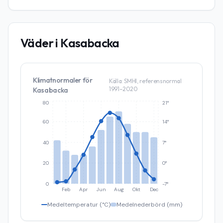
Väder i
Kasabacka
Klimatnormaler för
Källa: SMHI, referensnormal
1991–2020
Kasabacka
80
21°
60
14°
40
7°
20
0°
0
-7°
Feb
Apr
Jun
Aug
Okt
Dec
Medeltemperatur (°C)
Medelnederbörd (mm)