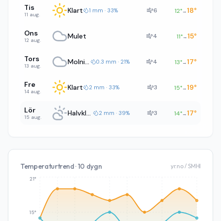
Tis
Klart
18
°
6
1 mm · 33%
12
°
→
11 aug.
Ons
Mulet
15
°
4
11
°
→
12 aug.
Tors
Molnigt
17
°
4
0.3 mm · 21%
13
°
→
13 aug.
Fre
Klart
19
°
3
2 mm · 33%
15
°
→
14 aug.
Lör
Halvklart
17
°
3
2 mm · 39%
14
°
→
15 aug.
Temperaturtrend · 10 dygn
yr.no / SMHI
21°
15°