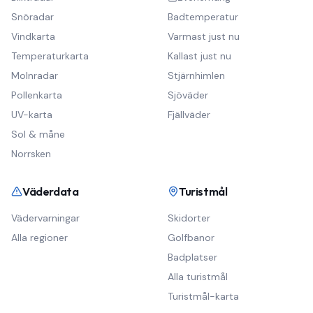
Snöradar
Badtemperatur
Vindkarta
Varmast just nu
Temperaturkarta
Kallast just nu
Molnradar
Stjärnhimlen
Pollenkarta
Sjöväder
UV-karta
Fjällväder
Sol & måne
Norrsken
Väderdata
Turistmål
Vädervarningar
Skidorter
Alla regioner
Golfbanor
Badplatser
Alla turistmål
Turistmål-karta