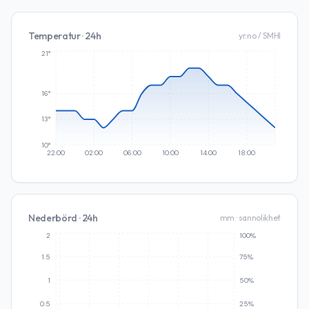
Temperatur · 24h
yr.no / SMHI
21°
16°
13°
10°
22:00
02:00
06:00
10:00
14:00
18:00
Nederbörd · 24h
mm · sannolikhet
2
100%
1.5
75%
1
50%
0.5
25%