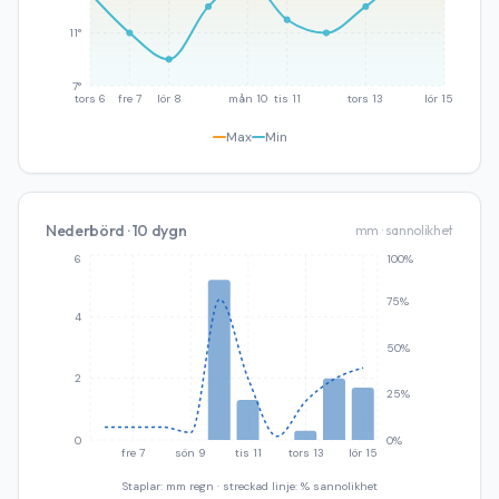
11°
7°
tors 6
fre 7
lör 8
mån 10
tis 11
tors 13
lör 15
Max
Min
Nederbörd · 10 dygn
mm · sannolikhet
6
100%
75%
4
50%
2
25%
0
0%
fre 7
sön 9
tis 11
tors 13
lör 15
Staplar: mm regn · streckad linje: % sannolikhet