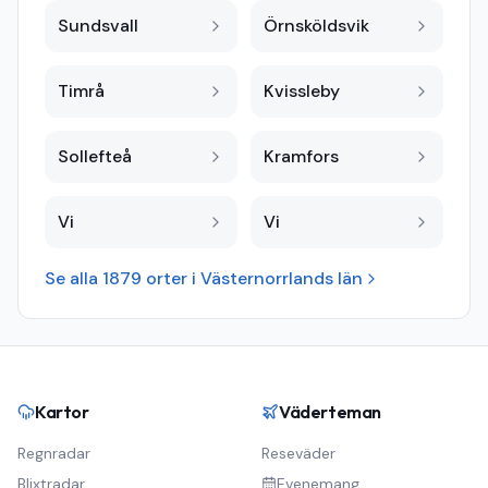
Sundsvall
Örnsköldsvik
Timrå
Kvissleby
Sollefteå
Kramfors
Vi
Vi
Se alla
1879
orter i
Västernorrlands län
Kartor
Väderteman
Regnradar
Reseväder
Blixtradar
Evenemang