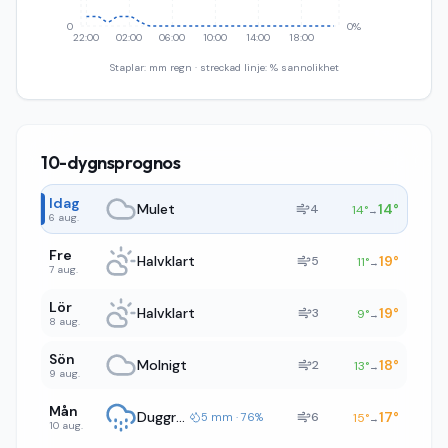
0
0%
22:00
02:00
06:00
10:00
14:00
18:00
Staplar: mm regn · streckad linje: % sannolikhet
10-dygnsprognos
Idag
Mulet
14
°
4
14
°
→
6 aug.
Fre
Halvklart
19
°
5
11
°
→
7 aug.
Lör
Halvklart
19
°
3
9
°
→
8 aug.
Sön
Molnigt
18
°
2
13
°
→
9 aug.
Mån
Duggregn
17
°
6
5 mm · 76%
15
°
→
10 aug.