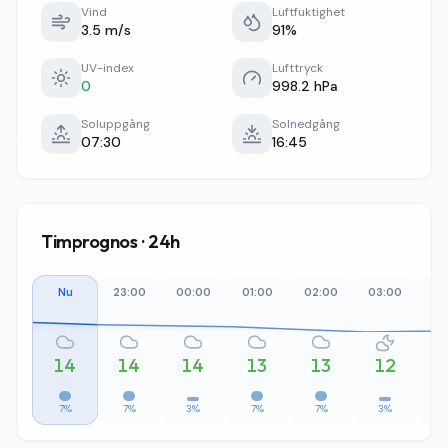
Vind
Luftfuktighet
3.5 m/s
91%
UV-index
Lufttryck
0
998.2 hPa
Soluppgång
Solnedgång
07:30
16:45
Timprognos · 24h
Nu
23:00
00:00
01:00
02:00
03:00
04
14
14
14
13
13
12
7%
7%
3%
7%
7%
3%