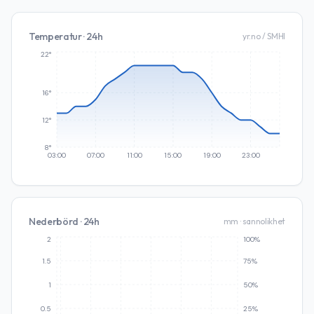
Temperatur · 24h
yr.no / SMHI
22°
16°
12°
8°
03:00
07:00
11:00
15:00
19:00
23:00
Nederbörd · 24h
mm · sannolikhet
2
100%
1.5
75%
1
50%
0.5
25%