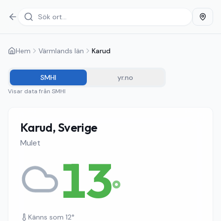
Hem
Värmlands län
Karud
SMHI
yr.no
Visar data från
SMHI
Karud, Sverige
Mulet
13
°
Känns som
12
°