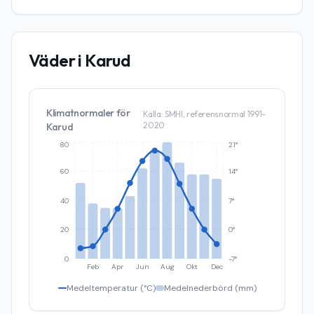
Väder i
Karud
Klimatnormaler för
Källa: SMHI, referensnormal 1991–
2020
Karud
80
21°
60
14°
40
7°
20
0°
0
-7°
Feb
Apr
Jun
Aug
Okt
Dec
Medeltemperatur (°C)
Medelnederbörd (mm)