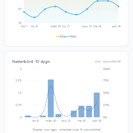
13°
8°
fre 7
lör 8
mån 10
tis 11
tors 13
fre 14
sön 16
Max
Min
Nederbörd · 10 dygn
mm · sannolikhet
3
100%
2.25
75%
1.5
50%
0.75
25%
0
0%
lör 8
mån 10
ons 12
fre 14
sön 16
Staplar: mm regn · streckad linje: % sannolikhet