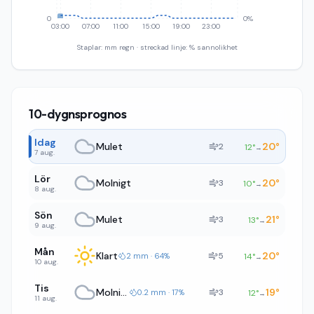
0
0%
03:00
07:00
11:00
15:00
19:00
23:00
Staplar: mm regn · streckad linje: % sannolikhet
10-dygnsprognos
Idag
Mulet
20
°
2
12
°
→
7 aug.
Lör
Molnigt
20
°
3
10
°
→
8 aug.
Sön
Mulet
21
°
3
13
°
→
9 aug.
Mån
Klart
20
°
5
2 mm · 64%
14
°
→
10 aug.
Tis
Molnigt
19
°
3
0.2 mm · 17%
12
°
→
11 aug.