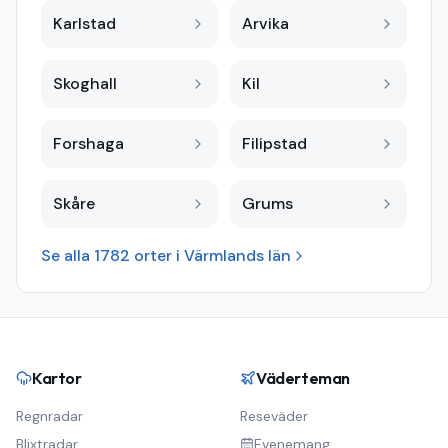
Karlstad
Arvika
Skoghall
Kil
Forshaga
Filipstad
Skåre
Grums
Se alla
1782
orter i
Värmlands län
Kartor
Väderteman
Regnradar
Reseväder
Blixtradar
Evenemang