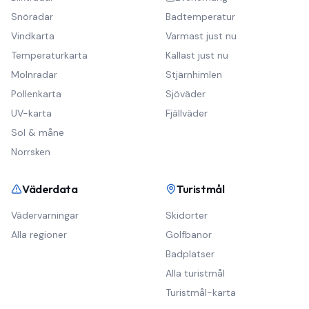
Snöradar
Badtemperatur
Vindkarta
Varmast just nu
Temperaturkarta
Kallast just nu
Molnradar
Stjärnhimlen
Pollenkarta
Sjöväder
UV-karta
Fjällväder
Sol & måne
Norrsken
Väderdata
Turistmål
Vädervarningar
Skidorter
Alla regioner
Golfbanor
Badplatser
Alla turistmål
Turistmål-karta