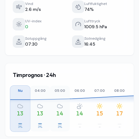
Vind
Luftfuktighet
2.6 m/s
74%
UV-index
Lufttryck
0
1009.5 hPa
Soluppgång
Solnedgång
07:30
16:45
Timprognos · 24h
Nu
04:00
05:00
06:00
07:00
08:00
09
13
13
14
14
15
17
3%
3%
3%
–
–
–