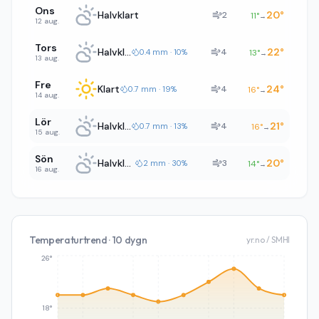
Ons
Halvklart
20
°
2
11
°
→
12 aug.
Tors
Halvklart
22
°
4
0.4 mm · 10%
13
°
→
13 aug.
Fre
Klart
24
°
4
0.7 mm · 19%
16
°
→
14 aug.
Lör
Halvklart
21
°
4
0.7 mm · 13%
16
°
→
15 aug.
Sön
Halvklart
20
°
3
2 mm · 30%
14
°
→
16 aug.
Temperaturtrend · 10 dygn
yr.no / SMHI
26°
18°