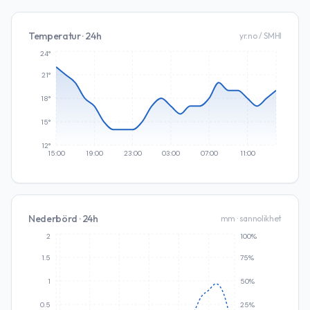
Temperatur · 24h
yr.no / SMHI
24°
21°
18°
15°
12°
15:00
19:00
23:00
03:00
07:00
11:00
Nederbörd · 24h
mm · sannolikhet
2
100%
1.5
75%
1
50%
0.5
25%