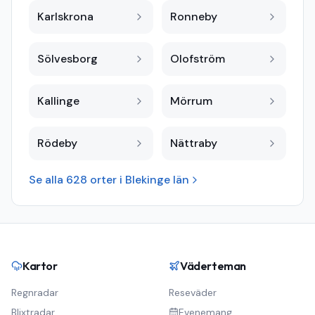
Karlskrona
Ronneby
Sölvesborg
Olofström
Kallinge
Mörrum
Rödeby
Nättraby
Se alla
628
orter i
Blekinge län
Kartor
Väderteman
Regnradar
Reseväder
Blixtradar
Evenemang