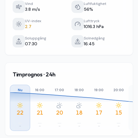
Vind
Luftfuktighet
3.8 m/s
56%
UV-index
Lufttryck
2.7
1016.3 hPa
Soluppgång
Solnedgång
07:30
16:45
Timprognos · 24h
Nu
16:00
17:00
18:00
19:00
20:00
21
22
21
20
18
17
15
–
–
–
–
–
–