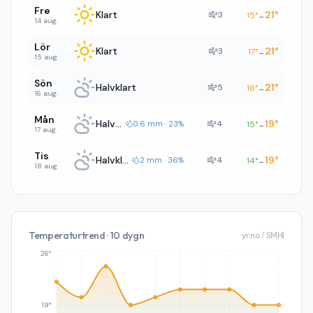
Fre
Klart
21
°
3
15
°
→
14 aug.
Lör
Klart
21
°
3
17
°
→
15 aug.
Sön
Halvklart
21
°
5
16
°
→
16 aug.
Mån
Halvklart
19
°
4
0.6 mm · 23%
15
°
→
17 aug.
Tis
Halvklart
19
°
4
2 mm · 36%
14
°
→
18 aug.
Temperaturtrend · 10 dygn
yr.no / SMHI
26°
19°