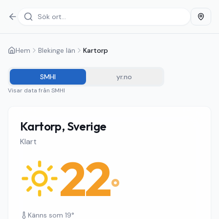
Hem
Blekinge län
Kartorp
SMHI
yr.no
Visar data från
SMHI
Kartorp, Sverige
Klart
22
°
Känns som
19
°