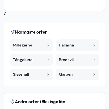
0
Närmaste orter
Millegarne
Hallarna
Tångalund
Bredavik
Sissehall
Garpen
Andra orter i
Blekinge län