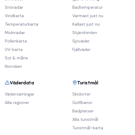
Snöradar
Badtemperatur
Vindkarta
Varmast just nu
Temperaturkarta
Kallast just nu
Molnradar
Stjärnhimlen
Pollenkarta
Sjöväder
UV-karta
Fjällväder
Sol & måne
Norrsken
Väderdata
Turistmål
Vädervarningar
Skidorter
Alla regioner
Golfbanor
Badplatser
Alla turistmål
Turistmål-karta