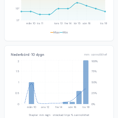
15°
11°
mån 10
tis 11
tors 13
fre 14
lör 15
sön 16
tis 18
Max
Min
Nederbörd · 10 dygn
mm · sannolikhet
2
100%
1.5
75%
1
50%
0.5
25%
0
0%
mån 10
ons 12
fre 14
sön 16
tis 18
Staplar: mm regn · streckad linje: % sannolikhet