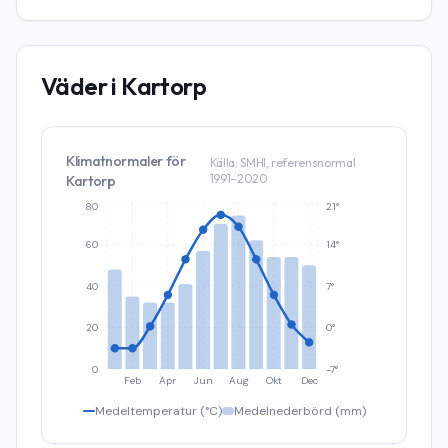
Väder i
Kartorp
Klimatnormaler för
Källa: SMHI, referensnormal
1991–2020
Kartorp
80
21°
60
14°
40
7°
20
0°
0
-7°
Feb
Apr
Jun
Aug
Okt
Dec
Medeltemperatur (°C)
Medelnederbörd (mm)