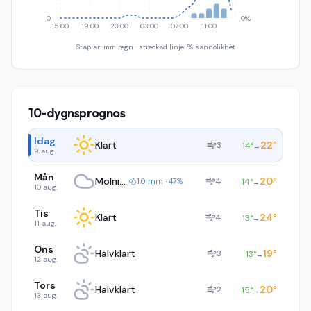
0
0%
15:00
19:00
23:00
03:00
07:00
11:00
Staplar: mm regn · streckad linje: % sannolikhet
10-dygnsprognos
Idag
Klart
22
°
3
14
°
→
9 aug.
Mån
Molnigt
20
°
4
1.0 mm · 47%
14
°
→
10 aug.
Tis
Klart
24
°
4
13
°
→
11 aug.
Ons
Halvklart
19
°
3
13
°
→
12 aug.
Tors
Halvklart
20
°
2
15
°
→
13 aug.