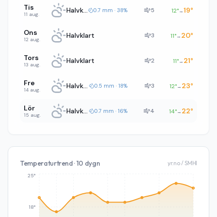
Tis
Halvklart
19
°
5
0.7 mm · 38%
12
°
→
11 aug.
Ons
Halvklart
20
°
3
11
°
→
12 aug.
Tors
Halvklart
21
°
2
11
°
→
13 aug.
Fre
Halvklart
23
°
3
0.5 mm · 18%
12
°
→
14 aug.
Lör
Halvklart
22
°
4
0.7 mm · 16%
14
°
→
15 aug.
Temperaturtrend · 10 dygn
yr.no / SMHI
25°
18°