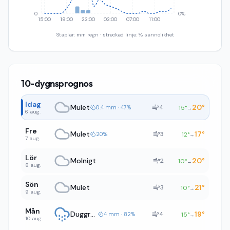
0
0%
15:00
19:00
23:00
03:00
07:00
11:00
Staplar: mm regn · streckad linje: % sannolikhet
10-dygnsprognos
Idag
Mulet
20
°
4
0.4 mm · 47%
15
°
→
6 aug.
Fre
Mulet
17
°
3
20%
12
°
→
7 aug.
Lör
Molnigt
20
°
2
10
°
→
8 aug.
Sön
Mulet
21
°
3
10
°
→
9 aug.
Mån
Duggregn
19
°
4
4 mm · 82%
15
°
→
10 aug.