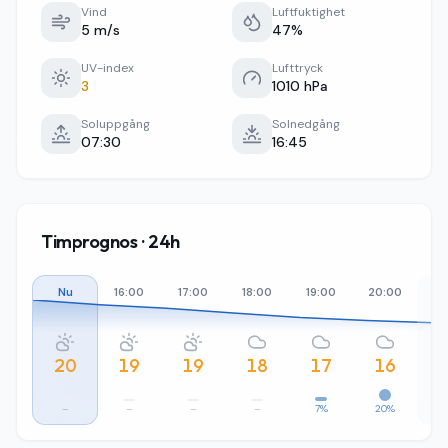
Vind
Luftfuktighet
5 m/s
47%
UV-index
Lufttryck
3
1010 hPa
Soluppgång
Solnedgång
07:30
16:45
Timprognos · 24h
Nu
16:00
17:00
18:00
19:00
20:00
21
20
19
19
18
17
16
–
–
–
–
7%
20%
4