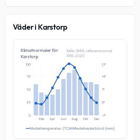
Väder i
Karstorp
Klimatnormaler för
Källa: SMHI, referensnormal
1991–2020
Karstorp
100
21°
75
14°
50
7°
25
0°
0
-7°
Feb
Apr
Jun
Aug
Okt
Dec
Medeltemperatur (°C)
Medelnederbörd (mm)