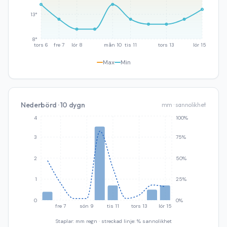
13°
8°
tors 6
fre 7
lör 8
mån 10
tis 11
tors 13
lör 15
Max
Min
Nederbörd · 10 dygn
mm · sannolikhet
4
100%
3
75%
2
50%
1
25%
0
0%
fre 7
sön 9
tis 11
tors 13
lör 15
Staplar: mm regn · streckad linje: % sannolikhet