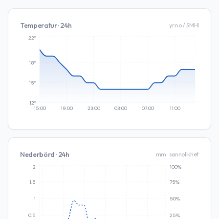
Temperatur · 24h
yr.no / SMHI
22°
18°
15°
12°
15:00
19:00
23:00
03:00
07:00
11:00
Nederbörd · 24h
mm · sannolikhet
2
100%
1.5
75%
1
50%
0.5
25%