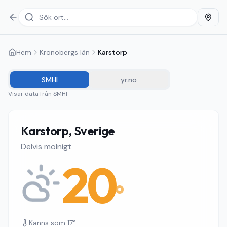
Hem
Kronobergs län
Karstorp
SMHI
yr.no
Visar data från
SMHI
Karstorp, Sverige
Delvis molnigt
20
°
Känns som
17
°