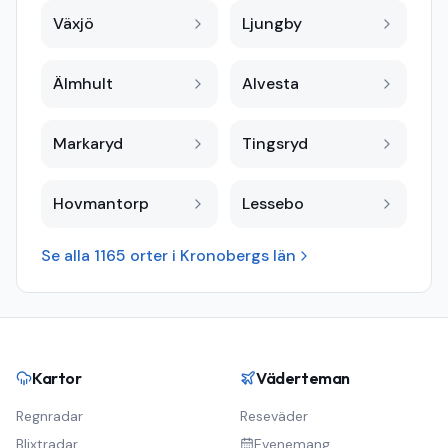
Växjö
Ljungby
Älmhult
Alvesta
Markaryd
Tingsryd
Hovmantorp
Lessebo
Se alla
1165
orter i
Kronobergs län
Kartor
Väderteman
Regnradar
Reseväder
Blixtradar
Evenemang