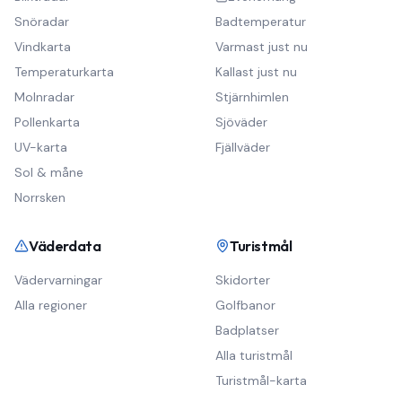
Snöradar
Badtemperatur
Vindkarta
Varmast just nu
Temperaturkarta
Kallast just nu
Molnradar
Stjärnhimlen
Pollenkarta
Sjöväder
UV-karta
Fjällväder
Sol & måne
Norrsken
Väderdata
Turistmål
Vädervarningar
Skidorter
Alla regioner
Golfbanor
Badplatser
Alla turistmål
Turistmål-karta