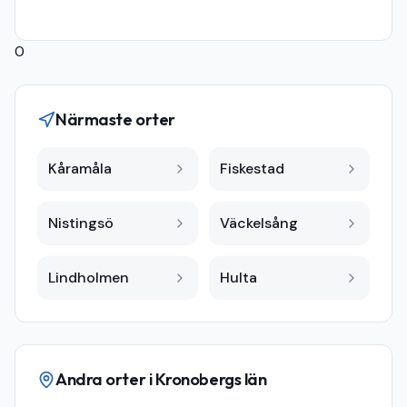
0
Närmaste orter
Kåramåla
Fiskestad
Nistingsö
Väckelsång
Lindholmen
Hulta
Andra orter i
Kronobergs län