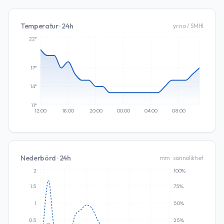
Temperatur · 24h
yr.no / SMHI
22°
17°
14°
11°
12:00
16:00
20:00
00:00
04:00
08:00
Nederbörd · 24h
mm · sannolikhet
2
100%
1.5
75%
1
50%
0.5
25%