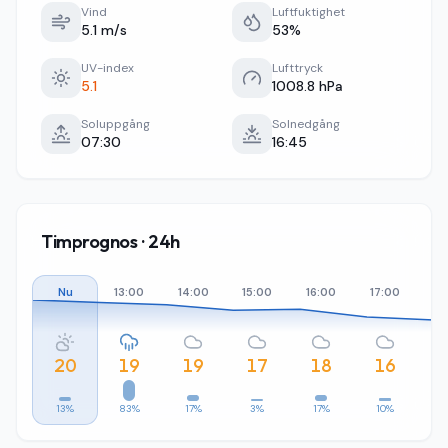
Vind
Luftfuktighet
5.1 m/s
53%
UV-index
Lufttryck
5.1
1008.8 hPa
Soluppgång
Solnedgång
07:30
16:45
Timprognos · 24h
Nu
13:00
14:00
15:00
16:00
17:00
18
20
19
19
17
18
16
13%
83%
17%
3%
17%
10%
3