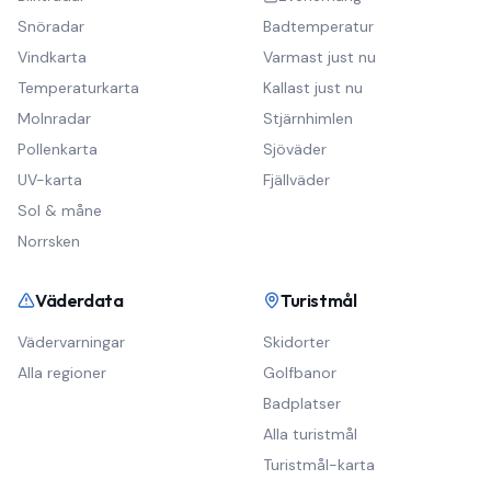
Snöradar
Badtemperatur
Vindkarta
Varmast just nu
Temperaturkarta
Kallast just nu
Molnradar
Stjärnhimlen
Pollenkarta
Sjöväder
UV-karta
Fjällväder
Sol & måne
Norrsken
Väderdata
Turistmål
Vädervarningar
Skidorter
Alla regioner
Golfbanor
Badplatser
Alla turistmål
Turistmål-karta