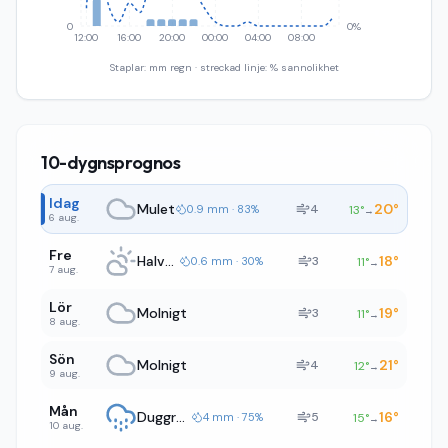
0
0%
12:00
16:00
20:00
00:00
04:00
08:00
Staplar: mm regn · streckad linje: % sannolikhet
10-dygnsprognos
Idag
Mulet
20
°
4
0.9 mm · 83%
13
°
→
6 aug.
Fre
Halvklart
18
°
3
0.6 mm · 30%
11
°
→
7 aug.
Lör
Molnigt
19
°
3
11
°
→
8 aug.
Sön
Molnigt
21
°
4
12
°
→
9 aug.
Mån
Duggregn
16
°
5
4 mm · 75%
15
°
→
10 aug.