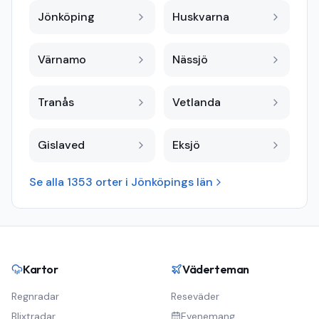
Jönköping
Huskvarna
Värnamo
Nässjö
Tranås
Vetlanda
Gislaved
Eksjö
Se alla
1353
orter i
Jönköpings län
Kartor
Väderteman
Regnradar
Reseväder
Blixtradar
Evenemang