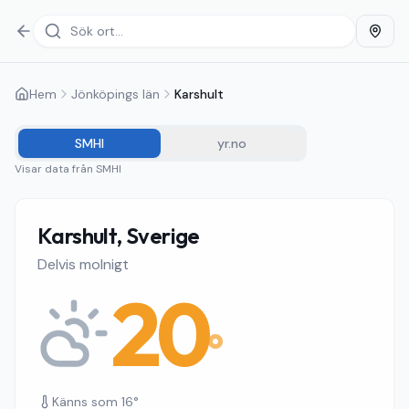
Hem
Jönköpings län
Karshult
SMHI
yr.no
Visar data från
SMHI
Karshult, Sverige
Delvis molnigt
20
°
Känns som
16
°