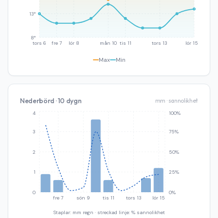
13°
8°
tors 6
fre 7
lör 8
mån 10
tis 11
tors 13
lör 15
Max
Min
Nederbörd · 10 dygn
mm · sannolikhet
4
100%
3
75%
2
50%
1
25%
0
0%
fre 7
sön 9
tis 11
tors 13
lör 15
Staplar: mm regn · streckad linje: % sannolikhet