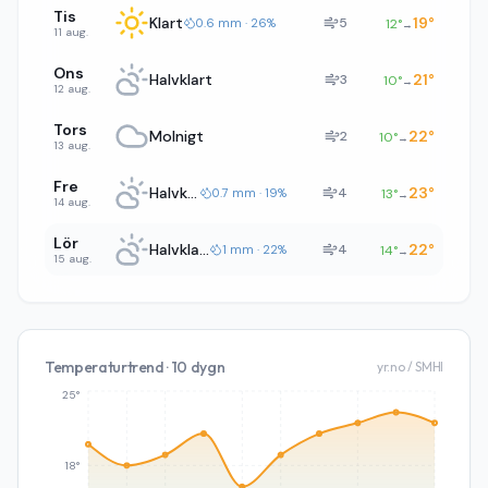
Tis
Klart
19
°
5
0.6 mm · 26%
12
°
→
11 aug.
Ons
Halvklart
21
°
3
10
°
→
12 aug.
Tors
Molnigt
22
°
2
10
°
→
13 aug.
Fre
Halvklart
23
°
4
0.7 mm · 19%
13
°
→
14 aug.
Lör
Halvklart
22
°
4
1 mm · 22%
14
°
→
15 aug.
Temperaturtrend · 10 dygn
yr.no / SMHI
25°
18°