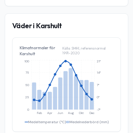
Väder i
Karshult
Klimatnormaler för
Källa: SMHI, referensnormal
1991–2020
Karshult
100
21°
75
14°
50
7°
25
0°
0
-7°
Feb
Apr
Jun
Aug
Okt
Dec
Medeltemperatur (°C)
Medelnederbörd (mm)