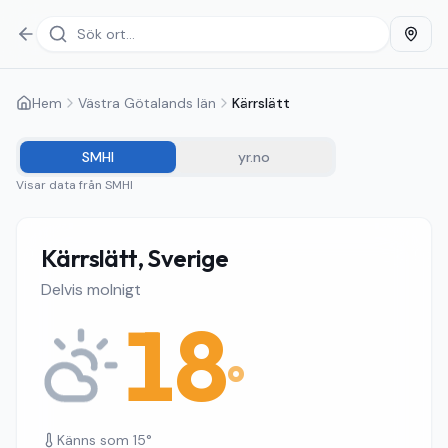
Hem
Västra Götalands län
Kärrslätt
SMHI
yr.no
Visar data från
SMHI
Kärrslätt, Sverige
Delvis molnigt
18
°
Känns som
15
°