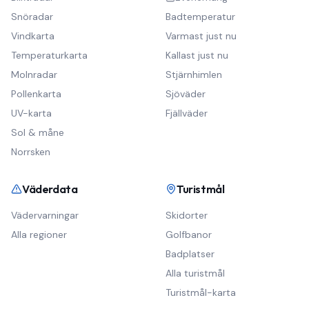
Snöradar
Badtemperatur
Vindkarta
Varmast just nu
Temperaturkarta
Kallast just nu
Molnradar
Stjärnhimlen
Pollenkarta
Sjöväder
UV-karta
Fjällväder
Sol & måne
Norrsken
Väderdata
Turistmål
Vädervarningar
Skidorter
Alla regioner
Golfbanor
Badplatser
Alla turistmål
Turistmål-karta