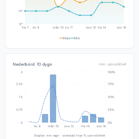
15°
12°
fre 7
lör 8
mån 10
tis 11
tors 13
fre 14
sön 16
Max
Min
Nederbörd · 10 dygn
mm · sannolikhet
3
100%
2.25
75%
1.5
50%
0.75
25%
0
0%
lör 8
mån 10
ons 12
fre 14
sön 16
Staplar: mm regn · streckad linje: % sannolikhet