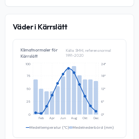
Väder i
Kärrslätt
Klimatnormaler för
Källa: SMHI, referensnormal
1991–2020
Kärrslätt
100
24°
75
18°
50
12°
25
6°
0
0°
Feb
Apr
Jun
Aug
Okt
Dec
Medeltemperatur (°C)
Medelnederbörd (mm)