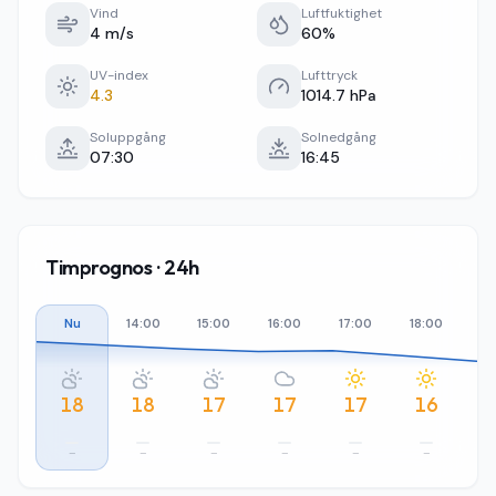
Vind
Luftfuktighet
4 m/s
60%
UV-index
Lufttryck
4.3
1014.7 hPa
Soluppgång
Solnedgång
07:30
16:45
Timprognos · 24h
Nu
14:00
15:00
16:00
17:00
18:00
19
18
18
17
17
17
16
–
–
–
–
–
–