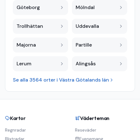
Göteborg
Mölndal
Trollhättan
Uddevalla
Majorna
Partille
Lerum
Alingsås
Se alla
3564
orter i
Västra Götalands län
Kartor
Väderteman
Regnradar
Reseväder
Blixtradar
Evenemang