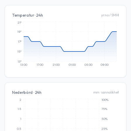
Temperatur · 24h
yr.no / SMHI
21°
19°
17°
15°
13°
13:00
17:00
21:00
01:00
05:00
09:00
Nederbörd · 24h
mm · sannolikhet
2
100%
1.5
75%
1
50%
0.5
25%