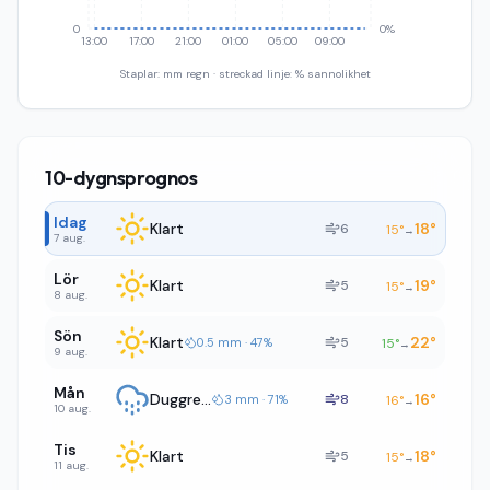
0
0%
13:00
17:00
21:00
01:00
05:00
09:00
Staplar: mm regn · streckad linje: % sannolikhet
10-dygnsprognos
Idag
Klart
18
°
6
15
°
→
7 aug.
Lör
Klart
19
°
5
15
°
→
8 aug.
Sön
Klart
22
°
5
0.5 mm · 47%
15
°
→
9 aug.
Mån
Duggregn
16
°
8
3 mm · 71%
16
°
→
10 aug.
Tis
Klart
18
°
5
15
°
→
11 aug.