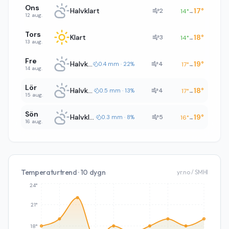
Ons
Halvklart
17
°
2
14
°
→
12 aug.
Tors
Klart
18
°
3
14
°
→
13 aug.
Fre
Halvklart
19
°
4
0.4 mm · 22%
17
°
→
14 aug.
Lör
Halvklart
18
°
4
0.5 mm · 13%
17
°
→
15 aug.
Sön
Halvklart
19
°
5
0.3 mm · 8%
16
°
→
16 aug.
Temperaturtrend · 10 dygn
yr.no / SMHI
24°
21°
18°