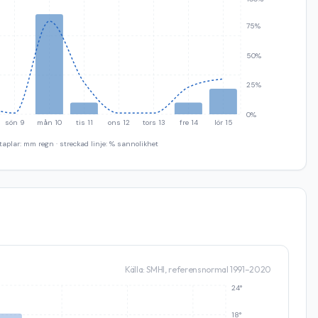
75%
50%
25%
0%
sön 9
mån 10
tis 11
ons 12
tors 13
fre 14
lör 15
taplar: mm regn · streckad linje: % sannolikhet
Källa: SMHI, referensnormal 1991–2020
24°
18°