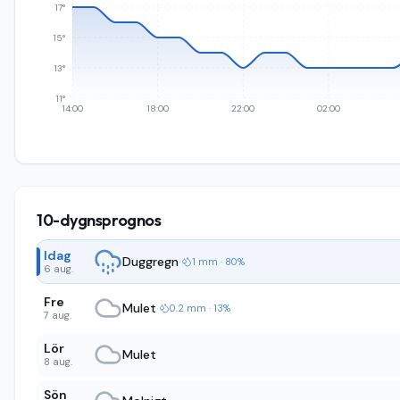
17°
15°
13°
11°
14:00
18:00
22:00
02:00
10-dygnsprognos
Idag
Duggregn
·
1 mm · 80%
6 aug.
Fre
Mulet
·
0.2 mm · 13%
7 aug.
Lör
Mulet
8 aug.
Sön