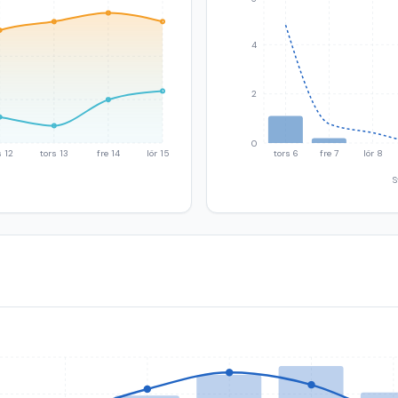
4
2
0
 12
tors 13
fre 14
lör 15
tors 6
fre 7
lör 8
S