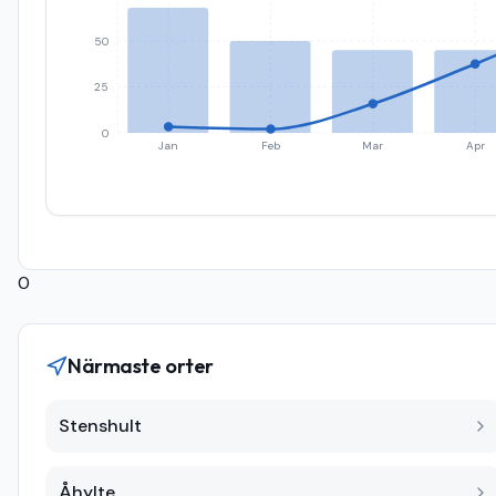
50
25
0
Jan
Feb
Mar
Apr
0
Närmaste orter
Stenshult
Åhylte