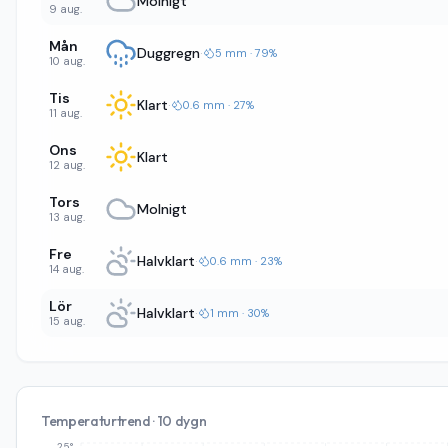
Molnigt
9 aug.
Mån
Duggregn
·
5 mm · 79%
10 aug.
Tis
Klart
·
0.6 mm · 27%
11 aug.
Ons
Klart
12 aug.
Tors
Molnigt
13 aug.
Fre
Halvklart
·
0.6 mm · 23%
14 aug.
Lör
Halvklart
·
1 mm · 30%
15 aug.
Temperaturtrend · 10 dygn
25°