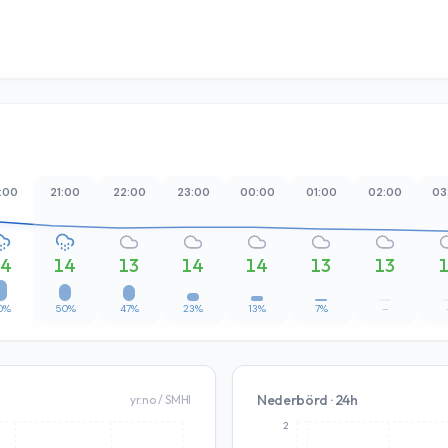
:00
21:00
22:00
23:00
00:00
01:00
02:00
03
14
14
13
14
14
13
13
0%
50%
47%
23%
13%
7%
–
Nederbörd · 24h
yr.no / SMHI
2