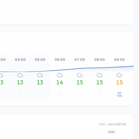
:00
04:00
05:00
06:00
07:00
08:00
09:00
10
13
13
13
14
15
15
15
–
–
–
–
–
–
10%
mm · sannolikhet
100%