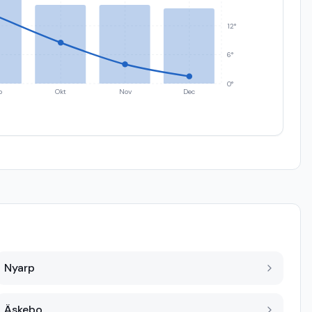
12°
6°
0°
p
Okt
Nov
Dec
Nyarp
Äskebo