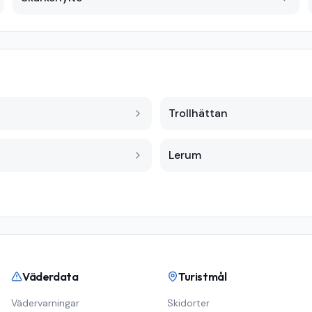
Trollhättan
Lerum
Väderdata
Turistmål
Vädervarningar
Skidorter