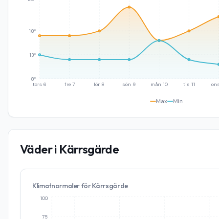
18°
13°
8°
tors 6
fre 7
lör 8
sön 9
mån 10
tis 11
ons
Max
Min
Väder i
Kärrsgärde
Klimatnormaler för
Kärrsgärde
100
75