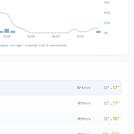
75%
50%
25%
0%
22:00
02:00
06:00
10:00
taplar: mm regn · streckad linje: % sannolikhet
17
°
13
°
4
m/s
→
17
°
12
°
3
m/s
→
18
°
12
°
3
m/s
→