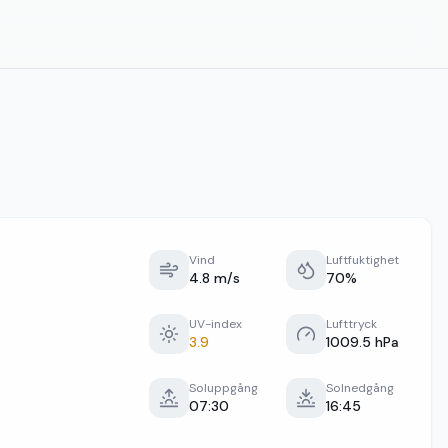
Vind
Luftfuktighet
4.8 m/s
70%
UV-index
Lufttryck
3.9
1009.5 hPa
Soluppgång
Solnedgång
07:30
16:45