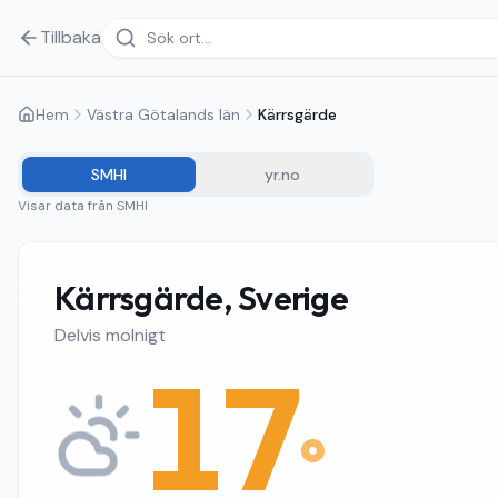
Tillbaka
Hem
Västra Götalands län
Kärrsgärde
SMHI
yr.no
Visar data från
SMHI
Kärrsgärde, Sverige
Delvis molnigt
17
°