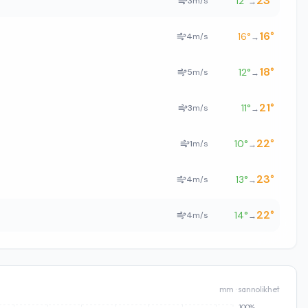
23
°
12
°
3
m/s
→
16
°
16
°
4
m/s
→
18
°
12
°
5
m/s
→
21
°
11
°
3
m/s
→
22
°
10
°
1
m/s
→
23
°
13
°
4
m/s
→
22
°
14
°
4
m/s
→
mm · sannolikhet
100%