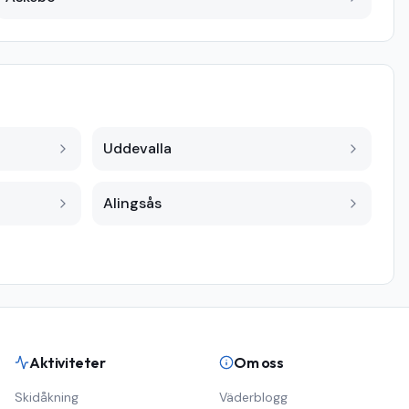
Uddevalla
Alingsås
Aktiviteter
Om oss
Skidåkning
Väderblogg