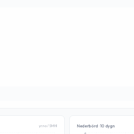
Nederbörd · 10 dygn
yr.no / SMHI
6