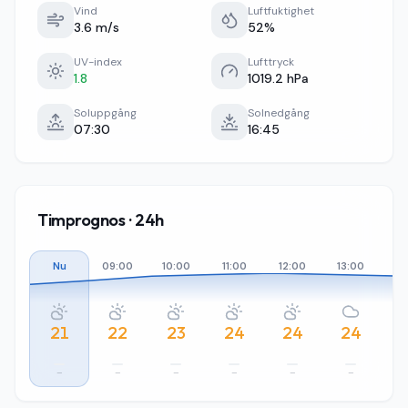
Vind
Luftfuktighet
3.6 m/s
52%
UV-index
Lufttryck
1.8
1019.2 hPa
Soluppgång
Solnedgång
07:30
16:45
Timprognos · 24h
Nu
09:00
10:00
11:00
12:00
13:00
14
21
22
23
24
24
24
–
–
–
–
–
–