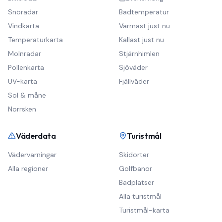
Snöradar
Badtemperatur
Vindkarta
Varmast just nu
Temperaturkarta
Kallast just nu
Molnradar
Stjärnhimlen
Pollenkarta
Sjöväder
UV-karta
Fjällväder
Sol & måne
Norrsken
Väderdata
Turistmål
Vädervarningar
Skidorter
Alla regioner
Golfbanor
Badplatser
Alla turistmål
Turistmål-karta