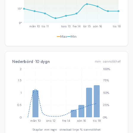
15°
9°
mån 10
tis 11
tors 13
fre 14
lör 15
sön 16
tis 18
Max
Min
Nederbörd · 10 dygn
mm · sannolikhet
2
100%
1.5
75%
1
50%
0.5
25%
0
0%
mån 10
ons 12
fre 14
sön 16
tis 18
Staplar: mm regn · streckad linje: % sannolikhet