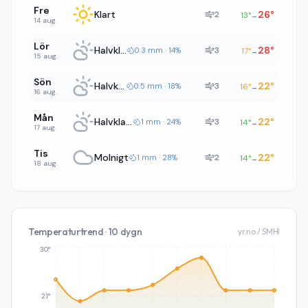
Fre
Klart
26
°
2
13
°
→
14 aug.
Lör
Halvklart
28
°
3
0.3 mm · 14%
17
°
→
15 aug.
Sön
Halvklart
22
°
3
0.5 mm · 18%
16
°
→
16 aug.
Mån
Halvklart
22
°
3
1 mm · 24%
14
°
→
17 aug.
Tis
Molnigt
22
°
2
1 mm · 28%
14
°
→
18 aug.
Temperaturtrend · 10 dygn
yr.no / SMHI
30°
21°