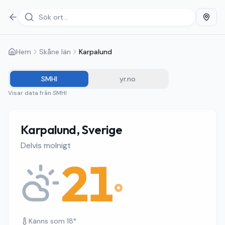
Hem
Skåne län
Karpalund
SMHI
yr.no
Visar data från
SMHI
Karpalund, Sverige
Delvis molnigt
21
°
Känns som
18
°