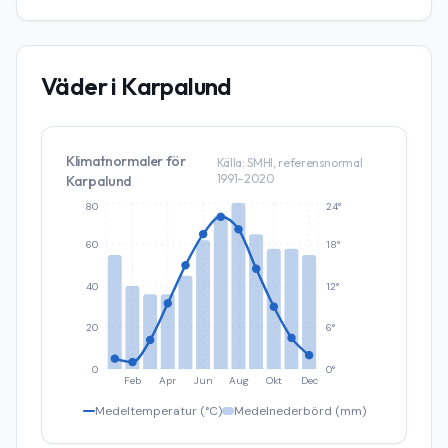
Väder i
Karpalund
Klimatnormaler för
Källa: SMHI, referensnormal
1991–2020
Karpalund
80
24°
60
18°
40
12°
20
6°
0
0°
Feb
Apr
Jun
Aug
Okt
Dec
Medeltemperatur (°C)
Medelnederbörd (mm)