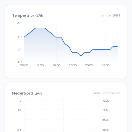
Temperatur · 24h
yr.no / SMHI
26°
21°
17°
13°
08:00
12:00
16:00
20:00
00:00
04:00
Nederbörd · 24h
mm · sannolikhet
2
100%
1.5
75%
1
50%
0.5
25%