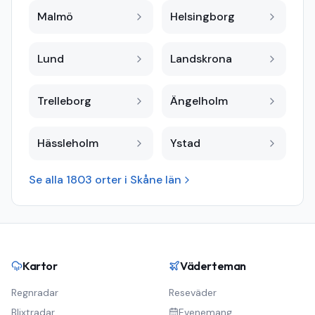
Malmö
Helsingborg
Lund
Landskrona
Trelleborg
Ängelholm
Hässleholm
Ystad
Se alla
1803
orter i
Skåne län
Kartor
Väderteman
Regnradar
Reseväder
Blixtradar
Evenemang