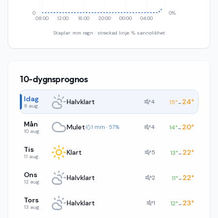
0
0%
08:00
12:00
16:00
20:00
00:00
04:00
Staplar: mm regn · streckad linje: % sannolikhet
10-dygnsprognos
Idag
Halvklart
24
°
4
15
°
→
9 aug.
Mån
Mulet
20
°
4
1 mm · 57%
14
°
→
10 aug.
Tis
Klart
22
°
5
13
°
→
11 aug.
Ons
Halvklart
22
°
2
11
°
→
12 aug.
Tors
Halvklart
23
°
1
12
°
→
13 aug.