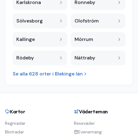
Karlskrona
Ronneby
Sölvesborg
Olofström
Kallinge
Mörrum
Rödeby
Nättraby
Se alla
628
orter i
Blekinge län
Kartor
Väderteman
Regnradar
Reseväder
Blixtradar
Evenemang