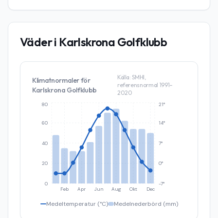
Väder i
Karlskrona Golfklubb
Källa: SMHI,
Klimatnormaler för
referensnormal 1991–
Karlskrona Golfklubb
2020
80
21°
60
14°
40
7°
20
0°
0
-7°
Feb
Apr
Jun
Aug
Okt
Dec
Medeltemperatur (°C)
Medelnederbörd (mm)