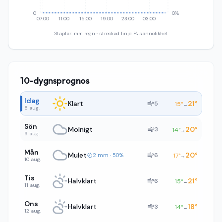
0
0%
07:00
11:00
15:00
19:00
23:00
03:00
Staplar: mm regn · streckad linje: % sannolikhet
10-dygnsprognos
Idag
Klart
21
°
5
15
°
→
8 aug.
Sön
Molnigt
20
°
3
14
°
→
9 aug.
Mån
Mulet
20
°
6
2 mm · 50%
17
°
→
10 aug.
Tis
Halvklart
21
°
6
15
°
→
11 aug.
Ons
Halvklart
18
°
3
14
°
→
12 aug.