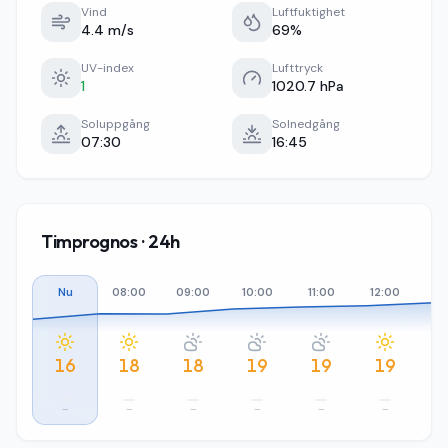
Vind
Luftfuktighet
4.4 m/s
69%
UV-index
Lufttryck
1
1020.7 hPa
Soluppgång
Solnedgång
07:30
16:45
Timprognos · 24h
Nu
08:00
09:00
10:00
11:00
12:00
13
16
18
18
19
19
19
–
–
–
–
–
–