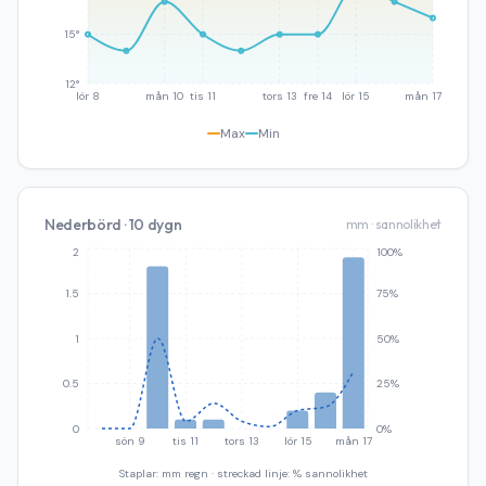
15°
12°
lör 8
mån 10
tis 11
tors 13
fre 14
lör 15
mån 17
Max
Min
Nederbörd · 10 dygn
mm · sannolikhet
2
100%
1.5
75%
1
50%
0.5
25%
0
0%
sön 9
tis 11
tors 13
lör 15
mån 17
Staplar: mm regn · streckad linje: % sannolikhet