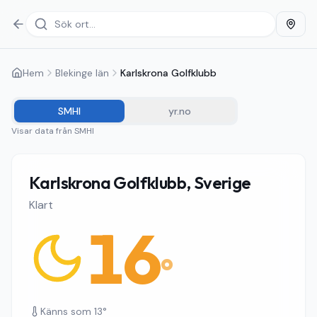
Hem
Blekinge län
Karlskrona Golfklubb
SMHI
yr.no
Visar data från
SMHI
Karlskrona Golfklubb, Sverige
Klart
16
°
Känns som
13
°