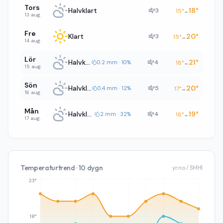
Tors
Halvklart
18
°
3
15
°
→
13 aug.
Fre
Klart
20
°
3
15
°
→
14 aug.
Lör
Halvklart
21
°
4
0.2 mm · 10%
18
°
→
15 aug.
Sön
Halvklart
20
°
5
0.4 mm · 12%
17
°
→
16 aug.
Mån
Halvklart
19
°
4
2 mm · 32%
16
°
→
17 aug.
Temperaturtrend · 10 dygn
yr.no / SMHI
23°
18°