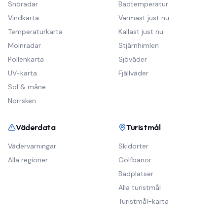
Snöradar
Badtemperatur
Vindkarta
Varmast just nu
Temperaturkarta
Kallast just nu
Molnradar
Stjärnhimlen
Pollenkarta
Sjöväder
UV-karta
Fjällväder
Sol & måne
Norrsken
Väderdata
Turistmål
Vädervarningar
Skidorter
Alla regioner
Golfbanor
Badplatser
Alla turistmål
Turistmål-karta