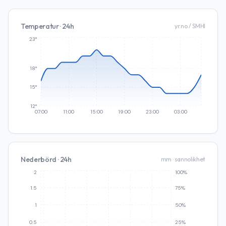
Temperatur · 24h
yr.no / SMHI
23°
18°
15°
12°
07:00
11:00
15:00
19:00
23:00
03:00
Nederbörd · 24h
mm · sannolikhet
2
100%
1.5
75%
1
50%
0.5
25%