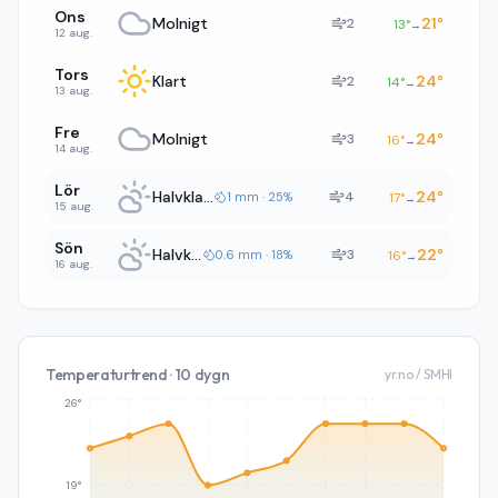
Ons
Molnigt
21
°
2
13
°
→
12 aug.
Tors
Klart
24
°
2
14
°
→
13 aug.
Fre
Molnigt
24
°
3
16
°
→
14 aug.
Lör
Halvklart
24
°
4
1 mm · 25%
17
°
→
15 aug.
Sön
Halvklart
22
°
3
0.6 mm · 18%
16
°
→
16 aug.
Temperaturtrend · 10 dygn
yr.no / SMHI
26°
19°