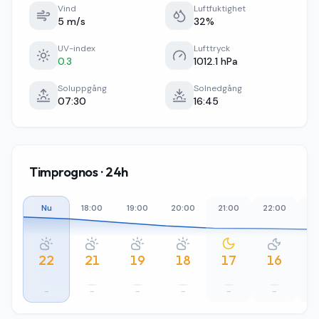
Vind
Luftfuktighet
5 m/s
32%
UV-index
Lufttryck
0.3
1012.1 hPa
Soluppgång
Solnedgång
07:30
16:45
Timprognos · 24h
Nu
18:00
19:00
20:00
21:00
22:00
23
22
21
19
18
17
16
–
–
–
–
–
–