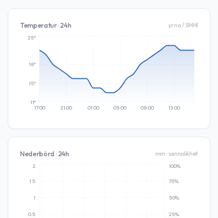
Temperatur · 24h
yr.no / SMHI
25°
19°
15°
11°
17:00
21:00
01:00
05:00
09:00
13:00
Nederbörd · 24h
mm · sannolikhet
2
100%
1.5
75%
1
50%
0.5
25%