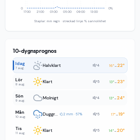
0
0%
17:00
21:00
01:00
05:00
09:00
13:00
Staplar: mm regn · streckad linje: % sannolikhet
10-dygnsprognos
Idag
Halvklart
22
°
4
16
°
→
7 aug.
Lör
Klart
23
°
5
13
°
→
8 aug.
Sön
Molnigt
24
°
4
13
°
→
9 aug.
Mån
Duggregn
19
°
5
2 mm · 57%
17
°
→
10 aug.
Tis
Klart
20
°
5
14
°
→
11 aug.