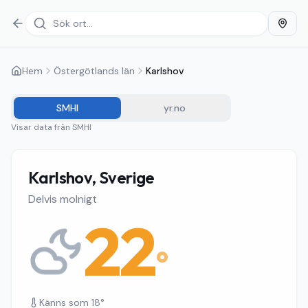
Hem
Östergötlands län
Karlshov
SMHI
yr.no
Visar data från
SMHI
Karlshov, Sverige
Delvis molnigt
22
°
Känns som
18
°