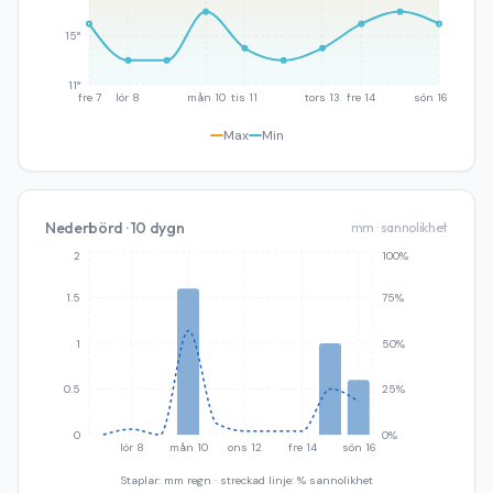
15°
11°
fre 7
lör 8
mån 10
tis 11
tors 13
fre 14
sön 16
Max
Min
Nederbörd · 10 dygn
mm · sannolikhet
2
100%
1.5
75%
1
50%
0.5
25%
0
0%
lör 8
mån 10
ons 12
fre 14
sön 16
Staplar: mm regn · streckad linje: % sannolikhet