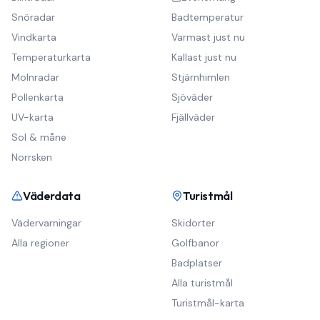
Snöradar
Badtemperatur
Vindkarta
Varmast just nu
Temperaturkarta
Kallast just nu
Molnradar
Stjärnhimlen
Pollenkarta
Sjöväder
UV-karta
Fjällväder
Sol & måne
Norrsken
Väderdata
Turistmål
Vädervarningar
Skidorter
Alla regioner
Golfbanor
Badplatser
Alla turistmål
Turistmål-karta