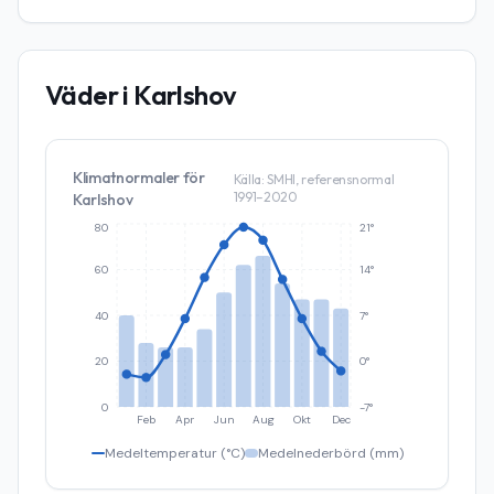
Väder i
Karlshov
Klimatnormaler för
Källa: SMHI, referensnormal
1991–2020
Karlshov
80
21°
60
14°
40
7°
20
0°
0
-7°
Feb
Apr
Jun
Aug
Okt
Dec
Medeltemperatur (°C)
Medelnederbörd (mm)