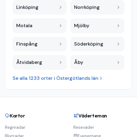
Linköping
Norrköping
Motala
Mjölby
Finspång
Söderköping
Åtvidaberg
Åby
Se alla
1233
orter i
Östergötlands län
Kartor
Väderteman
Regnradar
Reseväder
Blixtradar
Evenemang