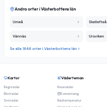
Andra orter i
Västerbottens län
Umeå
Skellefteå
Vännäs
Ursviken
Se alla
1646
orter i
Västerbottens län
Kartor
Väderteman
Regnradar
Reseväder
Blixtradar
Evenemang
Snöradar
Badtemperatur