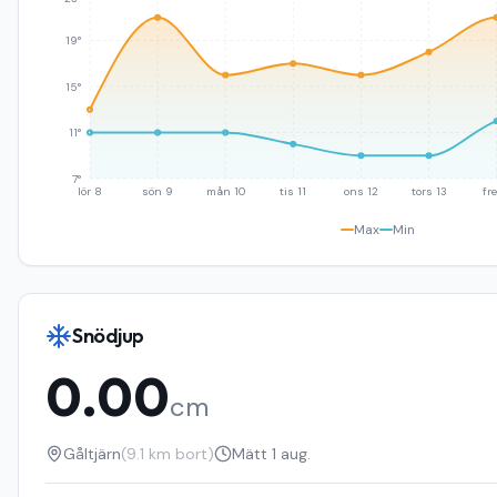
19°
15°
11°
7°
lör 8
sön 9
mån 10
tis 11
ons 12
tors 13
fre
Max
Min
Snödjup
0.00
cm
Gåltjärn
(
9.1
km bort)
Mätt
1 aug.