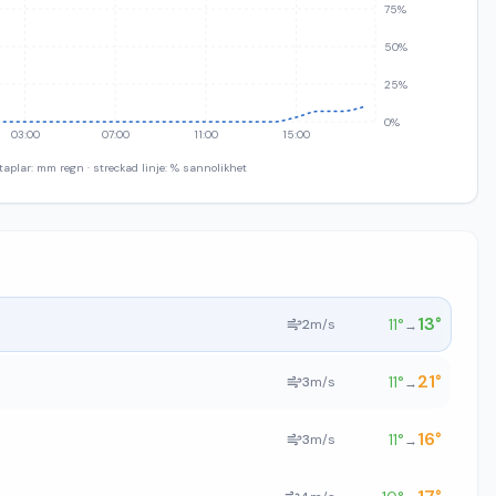
75%
50%
25%
0%
03:00
07:00
11:00
15:00
taplar: mm regn · streckad linje: % sannolikhet
13
°
11
°
2
m/s
→
21
°
11
°
3
m/s
→
16
°
11
°
3
m/s
→