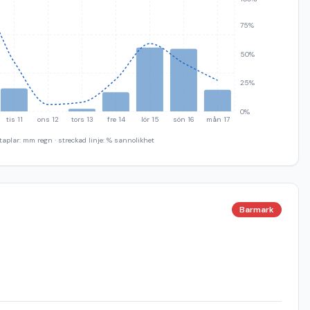
75%
50%
25%
0%
tis 11
ons 12
tors 13
fre 14
lör 15
sön 16
mån 17
taplar: mm regn · streckad linje: % sannolikhet
Barmark