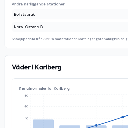
Andra närliggande stationer
Bollstabruk
Nora-Östanö D
Snödjupsdata från SMHI:s mätstationer. Mätningar görs vanligtvis en g
Väder i
Karlberg
Klimatnormaler för
Karlberg
80
60
40