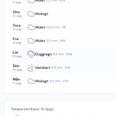
Mulet
·
2 mm · 43%
11 aug.
Ons
Molnigt
12 aug.
Tors
Mulet
·
0.2 mm · 8%
13 aug.
Fre
Mulet
·
2 mm · 28%
14 aug.
Lör
Duggregn
·
5 mm · 59%
15 aug.
Sön
Halvklart
·
5 mm · 42%
16 aug.
Mån
Molnigt
·
2 mm · 27%
17 aug.
Temperaturtrend · 10 dygn
23°