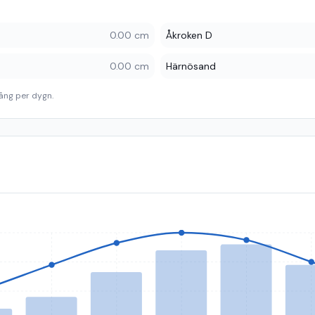
0.00 cm
Åkroken D
0.00 cm
Härnösand
ång per dygn.