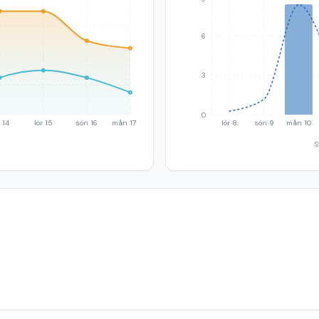
6
3
0
 14
lör 15
sön 16
mån 17
lör 8
sön 9
mån 10
S