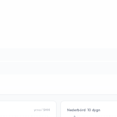
Nederbörd · 10 dygn
yr.no / SMHI
9