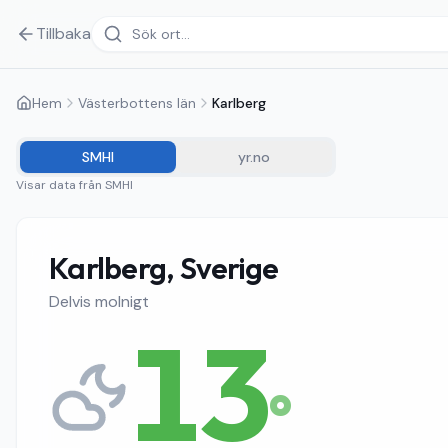
Tillbaka
Hem
Västerbottens län
Karlberg
SMHI
yr.no
Visar data från
SMHI
Karlberg, Sverige
Delvis molnigt
13
°