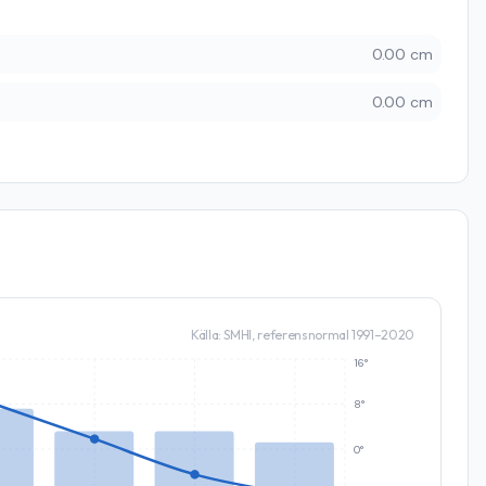
0.00 cm
0.00 cm
Källa: SMHI, referensnormal 1991–2020
16°
8°
0°