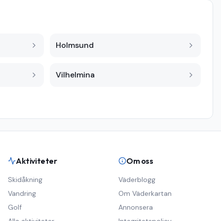
Holmsund
Vilhelmina
Aktiviteter
Om oss
Skidåkning
Väderblogg
Vandring
Om Väderkartan
Golf
Annonsera