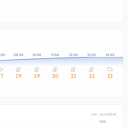
:00
09:00
10:00
11:00
12:00
13:00
14:00
15
17
19
19
20
21
21
21
–
–
–
–
–
–
–
mm · sannolikhet
100%