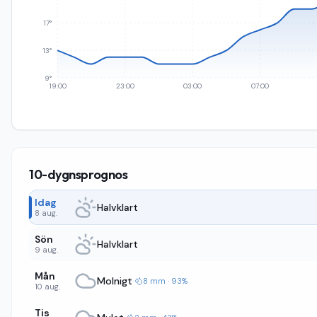
17°
13°
9°
19:00
23:00
03:00
07:00
10-dygnsprognos
Idag
Halvklart
8 aug.
Sön
Halvklart
9 aug.
Mån
Molnigt
·
8 mm · 93%
10 aug.
Tis