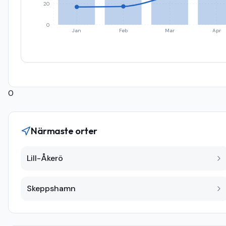
20
0
Jan
Feb
Mar
Apr
0
Närmaste orter
Lill-Åkerö
Skeppshamn