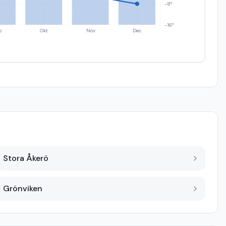
-8°
-16°
p
Okt
Nov
Dec
Stora Åkerö
Grönviken