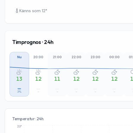
Känns som
12
°
Timprognos · 24h
Nu
20:00
21:00
22:00
23:00
00:00
01
13
12
11
12
12
12
3%
–
–
–
–
–
Temperatur · 24h
23°