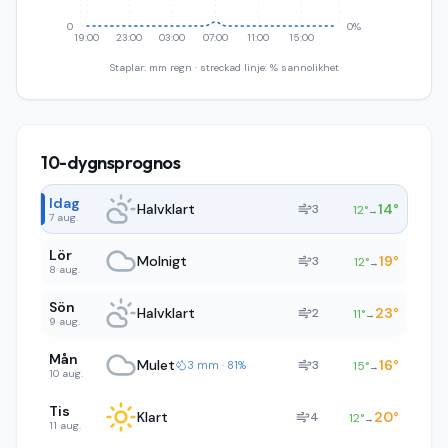
0
0%
19:00
23:00
03:00
07:00
11:00
15:00
Staplar: mm regn · streckad linje: % sannolikhet
10-dygnsprognos
Idag
Halvklart
14
°
3
12
°
→
7 aug.
Lör
Molnigt
19
°
3
12
°
→
8 aug.
Sön
Halvklart
23
°
2
11
°
→
9 aug.
Mån
Mulet
16
°
3
3 mm · 81%
15
°
→
10 aug.
Tis
Klart
20
°
4
12
°
→
11 aug.