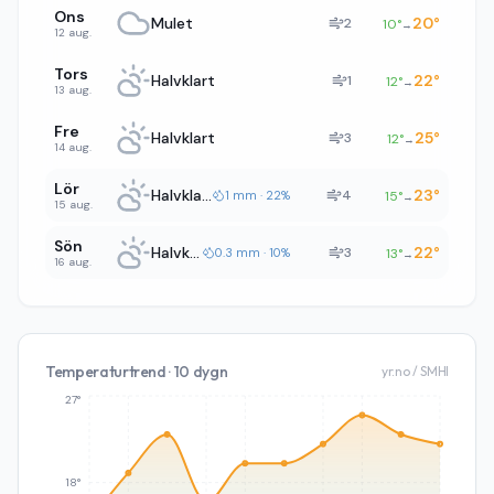
Ons
Mulet
20
°
2
10
°
→
12 aug.
Tors
Halvklart
22
°
1
12
°
→
13 aug.
Fre
Halvklart
25
°
3
12
°
→
14 aug.
Lör
Halvklart
23
°
4
1 mm · 22%
15
°
→
15 aug.
Sön
Halvklart
22
°
3
0.3 mm · 10%
13
°
→
16 aug.
Temperaturtrend · 10 dygn
yr.no / SMHI
27°
18°