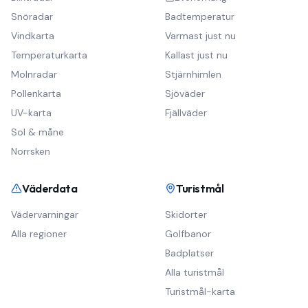
Snöradar
Badtemperatur
Vindkarta
Varmast just nu
Temperaturkarta
Kallast just nu
Molnradar
Stjärnhimlen
Pollenkarta
Sjöväder
UV-karta
Fjällväder
Sol & måne
Norrsken
Väderdata
Turistmål
Vädervarningar
Skidorter
Alla regioner
Golfbanor
Badplatser
Alla turistmål
Turistmål-karta