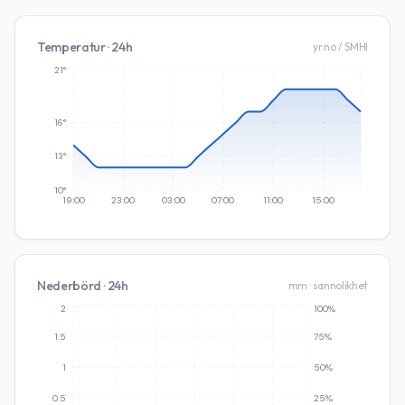
Temperatur · 24h
yr.no / SMHI
21°
16°
13°
10°
19:00
23:00
03:00
07:00
11:00
15:00
Nederbörd · 24h
mm · sannolikhet
2
100%
1.5
75%
1
50%
0.5
25%