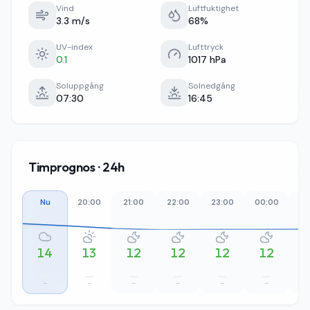
Vind
Luftfuktighet
3.3 m/s
68%
UV-index
Lufttryck
0.1
1017 hPa
Soluppgång
Solnedgång
07:30
16:45
Timprognos · 24h
Nu
20:00
21:00
22:00
23:00
00:00
01
14
13
12
12
12
12
–
–
–
–
–
–