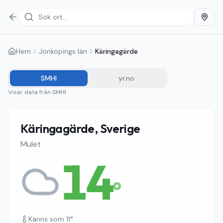
Hem
Jönköpings län
Käringagärde
SMHI
yr.no
Visar data från
SMHI
Käringagärde, Sverige
Mulet
14
°
Känns som
11
°