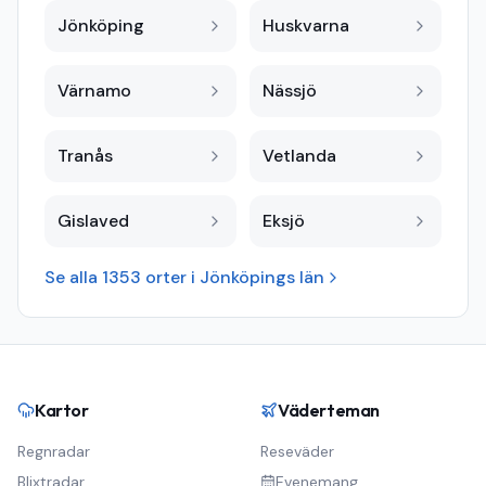
Jönköping
Huskvarna
Värnamo
Nässjö
Tranås
Vetlanda
Gislaved
Eksjö
Se alla
1353
orter i
Jönköpings län
Kartor
Väderteman
Regnradar
Reseväder
Blixtradar
Evenemang