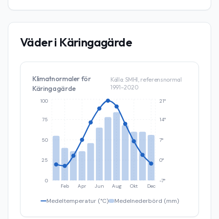
Väder i
Käringagärde
Klimatnormaler för
Källa: SMHI, referensnormal
1991–2020
Käringagärde
100
21°
75
14°
50
7°
25
0°
0
-7°
Feb
Apr
Jun
Aug
Okt
Dec
Medeltemperatur (°C)
Medelnederbörd (mm)