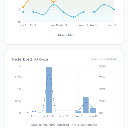
13°
8°
fre 7
lör 8
mån 10
tis 11
tors 13
fre 14
sön 16
Max
Min
Nederbörd · 10 dygn
mm · sannolikhet
3
100%
2.25
75%
1.5
50%
0.75
25%
0
0%
lör 8
mån 10
ons 12
fre 14
sön 16
Staplar: mm regn · streckad linje: % sannolikhet