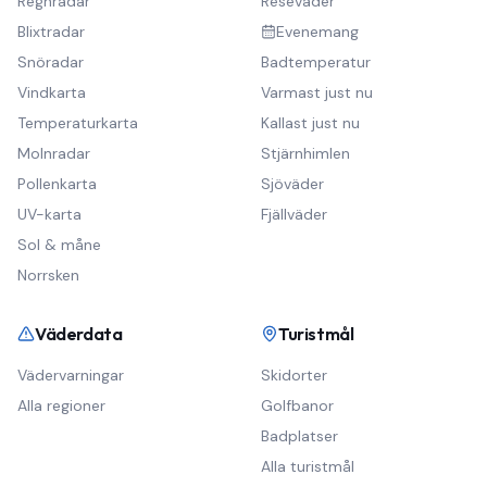
Regnradar
Reseväder
Blixtradar
Evenemang
Snöradar
Badtemperatur
Vindkarta
Varmast just nu
Temperaturkarta
Kallast just nu
Molnradar
Stjärnhimlen
Pollenkarta
Sjöväder
UV-karta
Fjällväder
Sol & måne
Norrsken
Väderdata
Turistmål
Vädervarningar
Skidorter
Alla regioner
Golfbanor
Badplatser
Alla turistmål