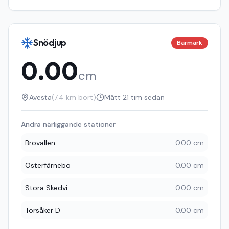
Snödjup
Barmark
0.00
cm
Avesta
(
7.4
km bort)
Mätt
21 tim sedan
Andra närliggande stationer
Brovallen
0.00 cm
Österfärnebo
0.00 cm
Stora Skedvi
0.00 cm
Torsåker D
0.00 cm