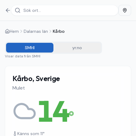
Hem
Dalarnas län
Kårbo
SMHI
yr.no
Visar data från
SMHI
Kårbo, Sverige
Mulet
14
°
Känns som
11
°