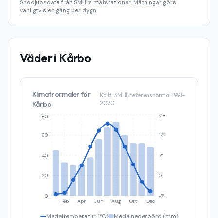
Snödjupsdata från SMHI:s mätstationer. Mätningar görs
vanligtvis en gång per dygn.
Väder i
Kårbo
Klimatnormaler för
Källa: SMHI, referensnormal 1991–
2020
Kårbo
80
21°
60
14°
40
7°
20
0°
0
-7°
Feb
Apr
Jun
Aug
Okt
Dec
Medeltemperatur (°C)
Medelnederbörd (mm)