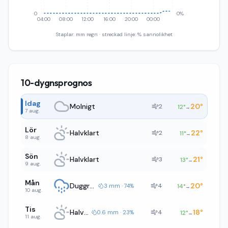
0
0%
04:00
08:00
12:00
16:00
20:00
00:00
Staplar: mm regn · streckad linje: % sannolikhet
10-dygnsprognos
Idag
Molnigt
20
°
2
12
°
→
7 aug.
Lör
Halvklart
22
°
2
11
°
→
8 aug.
Sön
Halvklart
21
°
3
13
°
→
9 aug.
Mån
Duggregn
20
°
4
3 mm · 74%
14
°
→
10 aug.
Tis
Halvklart
18
°
4
0.6 mm · 23%
12
°
→
11 aug.