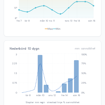
13°
8°
fre 7
lör 8
mån 10
tis 11
tors 13
fre 14
sön 16
Max
Min
Nederbörd · 10 dygn
mm · sannolikhet
3
100%
2.25
75%
1.5
50%
0.75
25%
0
0%
lör 8
mån 10
ons 12
fre 14
sön 16
Staplar: mm regn · streckad linje: % sannolikhet