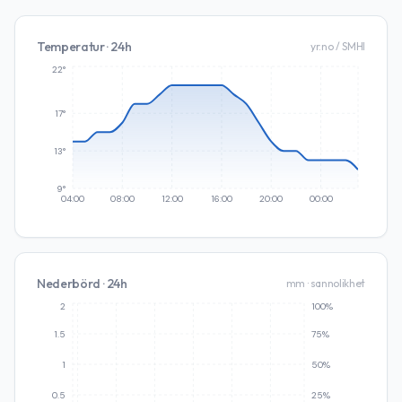
Temperatur · 24h
yr.no / SMHI
22°
17°
13°
9°
04:00
08:00
12:00
16:00
20:00
00:00
Nederbörd · 24h
mm · sannolikhet
2
100%
1.5
75%
1
50%
0.5
25%