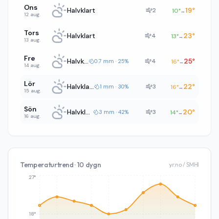
Ons
Halvklart
19
°
2
10
°
→
12 aug.
Tors
Halvklart
23
°
4
13
°
→
13 aug.
Fre
Halvklart
25
°
4
0.7 mm · 25%
16
°
→
14 aug.
Lör
Halvklart
22
°
3
1 mm · 30%
16
°
→
15 aug.
Sön
Halvklart
20
°
3
3 mm · 42%
14
°
→
16 aug.
Temperaturtrend · 10 dygn
yr.no / SMHI
27°
18°