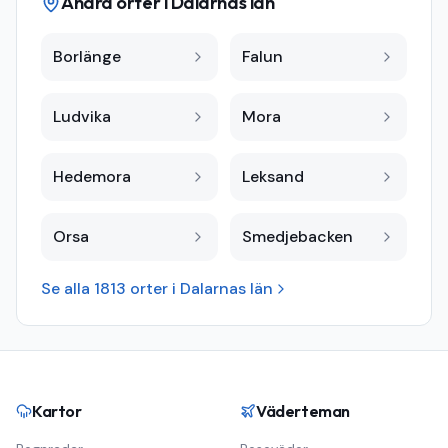
Andra orter i
Dalarnas län
Borlänge
Falun
Ludvika
Mora
Hedemora
Leksand
Orsa
Smedjebacken
Se alla
1813
orter i
Dalarnas län
Kartor
Väderteman