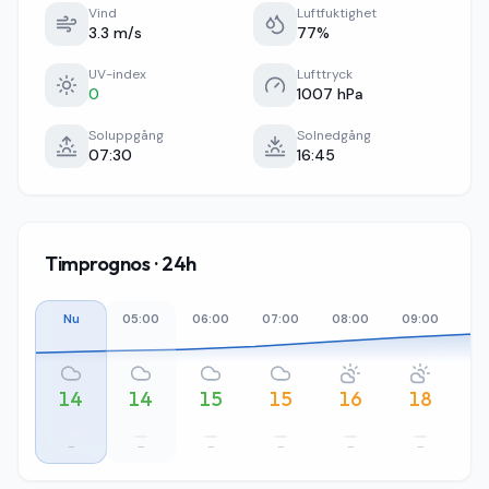
Vind
Luftfuktighet
3.3 m/s
77%
UV-index
Lufttryck
0
1007 hPa
Soluppgång
Solnedgång
07:30
16:45
Timprognos · 24h
Nu
05:00
06:00
07:00
08:00
09:00
10
14
14
15
15
16
18
–
–
–
–
–
–