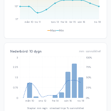
15°
11°
mån 10
tis 11
tors 13
fre 14
lör 15
sön 16
tis 18
Max
Min
Nederbörd · 10 dygn
mm · sannolikhet
3
100%
2.25
75%
1.5
50%
0.75
25%
0
0%
mån 10
ons 12
fre 14
sön 16
tis 18
Staplar: mm regn · streckad linje: % sannolikhet