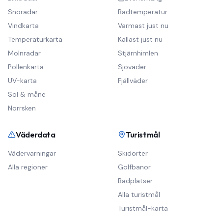
Snöradar
Badtemperatur
Vindkarta
Varmast just nu
Temperaturkarta
Kallast just nu
Molnradar
Stjärnhimlen
Pollenkarta
Sjöväder
UV-karta
Fjällväder
Sol & måne
Norrsken
Väderdata
Turistmål
Vädervarningar
Skidorter
Alla regioner
Golfbanor
Badplatser
Alla turistmål
Turistmål-karta