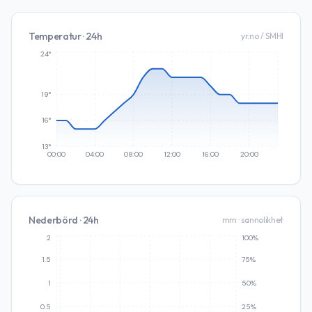
Temperatur · 24h
yr.no / SMHI
24°
19°
16°
13°
00:00
04:00
08:00
12:00
16:00
20:00
Nederbörd · 24h
mm · sannolikhet
2
100%
1.5
75%
1
50%
0.5
25%