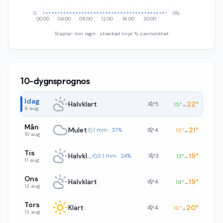
0
0%
00:00
04:00
08:00
12:00
16:00
20:00
Staplar: mm regn · streckad linje: % sannolikhet
10-dygnsprognos
Idag
Halvklart
22
°
5
15
°
→
9 aug.
Mån
Mulet
21
°
4
1 mm · 37%
15
°
→
10 aug.
Tis
Halvklart
19
°
3
0.1 mm · 24%
13
°
→
11 aug.
Ons
Halvklart
19
°
4
14
°
→
12 aug.
Tors
Klart
20
°
4
16
°
→
13 aug.