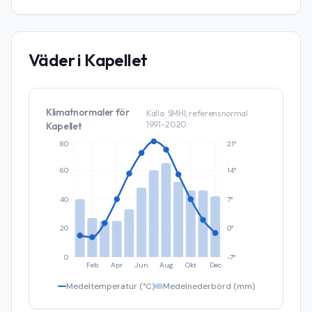
Väder i
Kapellet
Klimatnormaler för
Källa: SMHI, referensnormal
1991–2020
Kapellet
80
21°
60
14°
40
7°
20
0°
0
-7°
Feb
Apr
Jun
Aug
Okt
Dec
Medeltemperatur (°C)
Medelnederbörd (mm)