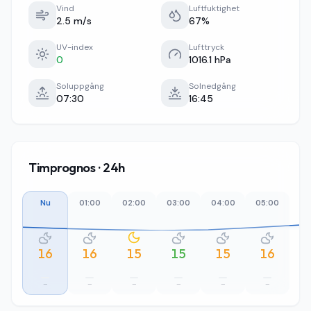
Vind
Luftfuktighet
2.5 m/s
67%
UV-index
Lufttryck
0
1016.1 hPa
Soluppgång
Solnedgång
07:30
16:45
Timprognos · 24h
Nu
01:00
02:00
03:00
04:00
05:00
06
16
16
15
15
15
16
–
–
–
–
–
–