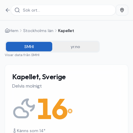
Hem
Stockholms län
Kapellet
SMHI
yr.no
Visar data från
SMHI
Kapellet, Sverige
Delvis molnigt
16
°
Känns som
14
°