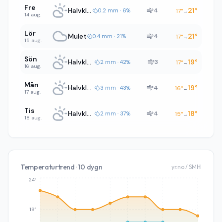
Fre
Halvklart
21
°
4
0.2 mm · 6%
17
°
→
14 aug.
Lör
Mulet
21
°
4
0.4 mm · 21%
17
°
→
15 aug.
Sön
Halvklart
19
°
3
2 mm · 42%
17
°
→
16 aug.
Mån
Halvklart
19
°
4
3 mm · 43%
16
°
→
17 aug.
Tis
Halvklart
18
°
4
2 mm · 37%
15
°
→
18 aug.
Temperaturtrend · 10 dygn
yr.no / SMHI
24°
19°