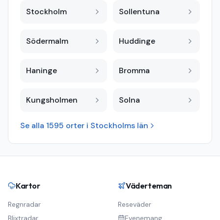
Stockholm
Sollentuna
Södermalm
Huddinge
Haninge
Bromma
Kungsholmen
Solna
Se alla
1595
orter i
Stockholms län
Kartor
Väderteman
Regnradar
Reseväder
Blixtradar
Evenemang