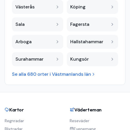
Västerås
Köping
Sala
Fagersta
Arboga
Hallstahammar
Surahammar
Kungsör
Se alla
680
orter i
Västmanlands län
Kartor
Väderteman
Regnradar
Reseväder
Blixtradar
Evenemang