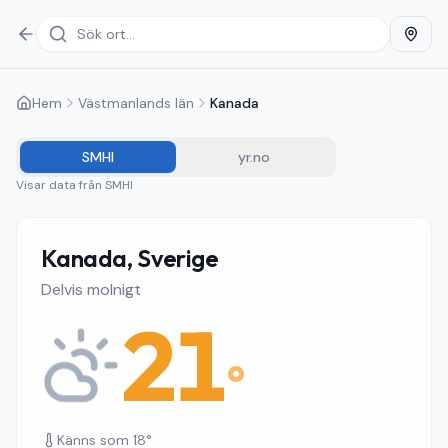
Hem
Västmanlands län
Kanada
SMHI
yr.no
Visar data från
SMHI
Kanada, Sverige
Delvis molnigt
21
°
Känns som
18
°