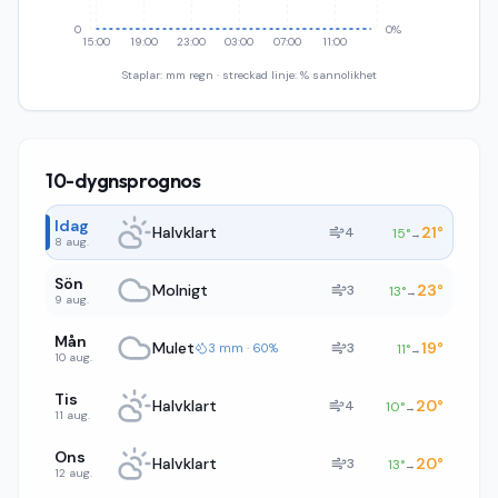
0
0%
15:00
19:00
23:00
03:00
07:00
11:00
Staplar: mm regn · streckad linje: % sannolikhet
10-dygnsprognos
Idag
Halvklart
21
°
4
15
°
→
8 aug.
Sön
Molnigt
23
°
3
13
°
→
9 aug.
Mån
Mulet
19
°
3
3 mm · 60%
11
°
→
10 aug.
Tis
Halvklart
20
°
4
10
°
→
11 aug.
Ons
Halvklart
20
°
3
13
°
→
12 aug.