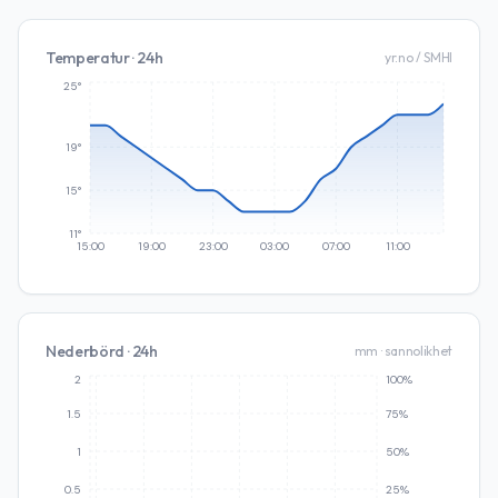
Temperatur · 24h
yr.no / SMHI
25°
19°
15°
11°
15:00
19:00
23:00
03:00
07:00
11:00
Nederbörd · 24h
mm · sannolikhet
2
100%
1.5
75%
1
50%
0.5
25%