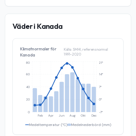
Väder i
Kanada
Klimatnormaler för
Källa: SMHI, referensnormal
1991–2020
Kanada
80
21°
60
14°
40
7°
20
0°
0
-7°
Feb
Apr
Jun
Aug
Okt
Dec
Medeltemperatur (°C)
Medelnederbörd (mm)