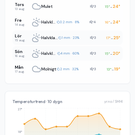
Tors
Mulet
24
°
3
15
°
→
13 aug.
Fre
Halvklart
24
°
4
0.2 mm · 8%
16
°
→
14 aug.
Lör
Halvklart
25
°
3
1 mm · 23%
17
°
→
15 aug.
Sön
Halvklart
20
°
3
4 mm · 60%
15
°
→
16 aug.
Mån
Molnigt
19
°
3
2 mm · 32%
13
°
→
17 aug.
Temperaturtrend · 10 dygn
yr.no / SMHI
27°
18°