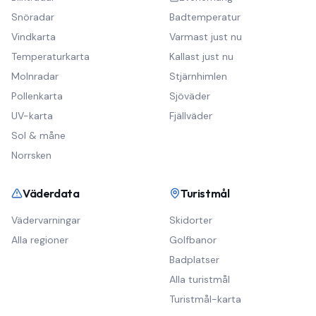
Snöradar
Badtemperatur
Vindkarta
Varmast just nu
Temperaturkarta
Kallast just nu
Molnradar
Stjärnhimlen
Pollenkarta
Sjöväder
UV-karta
Fjällväder
Sol & måne
Norrsken
Väderdata
Turistmål
Vädervarningar
Skidorter
Alla regioner
Golfbanor
Badplatser
Alla turistmål
Turistmål-karta