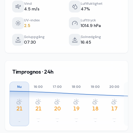
Vind
Luftfuktighet
4.5 m/s
47%
UV-index
Lufttryck
2.5
1014.9 hPa
Soluppgång
Solnedgång
07:30
16:45
Timprognos · 24h
Nu
16:00
17:00
18:00
19:00
20:00
21
21
21
20
19
18
17
–
–
–
–
–
–