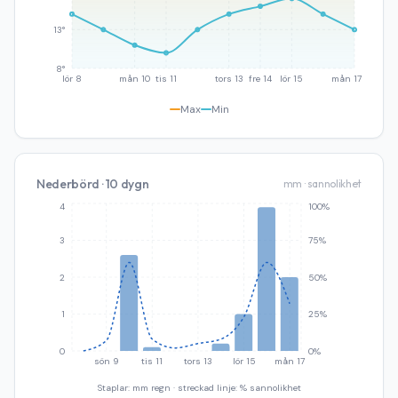
13°
8°
lör 8
mån 10
tis 11
tors 13
fre 14
lör 15
mån 17
Max
Min
Nederbörd · 10 dygn
mm · sannolikhet
4
100%
3
75%
2
50%
1
25%
0
0%
sön 9
tis 11
tors 13
lör 15
mån 17
Staplar: mm regn · streckad linje: % sannolikhet