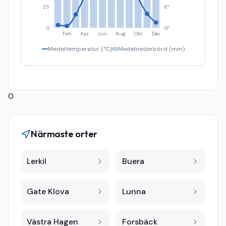
25
6°
0
0°
Feb
Apr
Jun
Aug
Okt
Dec
Medeltemperatur (°C)
Medelnederbörd (mm)
0
Närmaste orter
Lerkil
Buera
Gate Klova
Lunna
Västra Hagen
Forsbäck