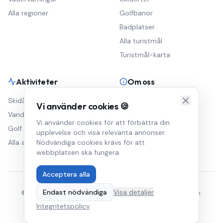
Alla regioner
Golfbanor
Badplatser
Alla turistmål
Turistmål-karta
Aktiviteter
Om oss
Skidåkning
Väderblogg
Vi använder cookies 🍪
Vandring
Om Väderkartan
Vi använder cookies för att förbättra din
Golf
Annonsera
upplevelse och visa relevanta annonser.
Alla aktiviteter
Nödvändiga cookies krävs för att
Integritetspolicy
webbplatsen ska fungera.
Acceptera alla
Endast nödvändiga
Visa detaljer
© 2026 Väderkartan. Data från SMHI, yr.no och met.no.
Startsidan
Väderblogg
Kontakt
Integritetspolicy