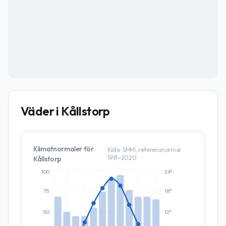
Väder i
Kållstorp
Klimatnormaler för
Källa: SMHI, referensnormal
1991–2020
Kållstorp
100
24°
75
18°
50
12°