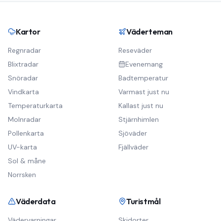
Kartor
Väderteman
Regnradar
Reseväder
Blixtradar
Evenemang
Snöradar
Badtemperatur
Vindkarta
Varmast just nu
Temperaturkarta
Kallast just nu
Molnradar
Stjärnhimlen
Pollenkarta
Sjöväder
UV-karta
Fjällväder
Sol & måne
Norrsken
Väderdata
Turistmål
Vädervarningar
Skidorter