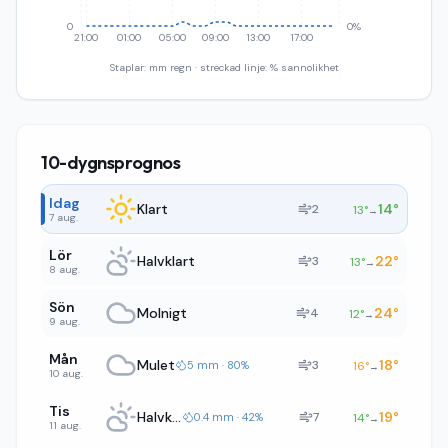
0
0%
21:00
01:00
05:00
09:00
13:00
17:00
Staplar: mm regn · streckad linje: % sannolikhet
10-dygnsprognos
Idag
Klart
14
°
2
13
°
→
7 aug.
Lör
Halvklart
22
°
3
13
°
→
8 aug.
Sön
Molnigt
24
°
4
12
°
→
9 aug.
Mån
Mulet
18
°
3
5 mm · 80%
16
°
→
10 aug.
Tis
Halvklart
19
°
7
0.4 mm · 42%
14
°
→
11 aug.