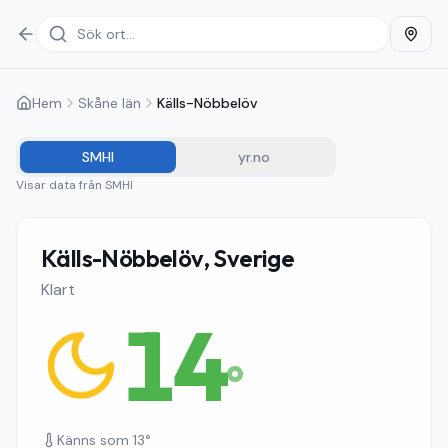
Hem
Skåne län
Källs-Nöbbelöv
SMHI
yr.no
Visar data från
SMHI
Källs-Nöbbelöv, Sverige
Klart
14
°
Känns som
13
°