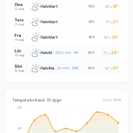
Ons
Halvklart
18
°
2
12
°
→
12 aug.
Tors
Halvklart
21
°
2
11
°
→
13 aug.
Fre
Halvklart
25
°
3
13
°
→
14 aug.
Lör
Halvklart
24
°
4
0.2 mm · 8%
16
°
→
15 aug.
Sön
Halvklart
21
°
4
1 mm · 28%
16
°
→
16 aug.
Temperaturtrend · 10 dygn
yr.no / SMHI
27°
19°