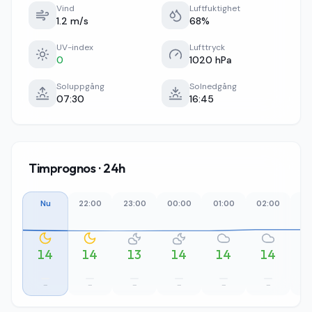
Vind
Luftfuktighet
1.2 m/s
68%
UV-index
Lufttryck
0
1020 hPa
Soluppgång
Solnedgång
07:30
16:45
Timprognos · 24h
Nu
22:00
23:00
00:00
01:00
02:00
03
14
14
13
14
14
14
–
–
–
–
–
–