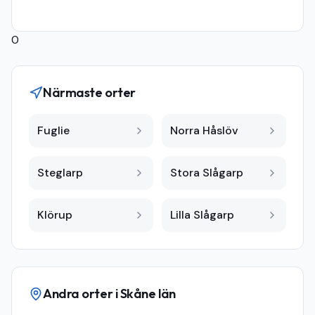
0
Närmaste orter
Fuglie
Norra Håslöv
Steglarp
Stora Slågarp
Klörup
Lilla Slågarp
Andra orter i
Skåne län