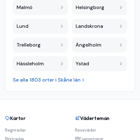
Malmö
Helsingborg
Lund
Landskrona
Trelleborg
Ängelholm
Hässleholm
Ystad
Se alla
1803
orter i
Skåne län
Kartor
Väderteman
Regnradar
Reseväder
Blixtradar
Evenemang