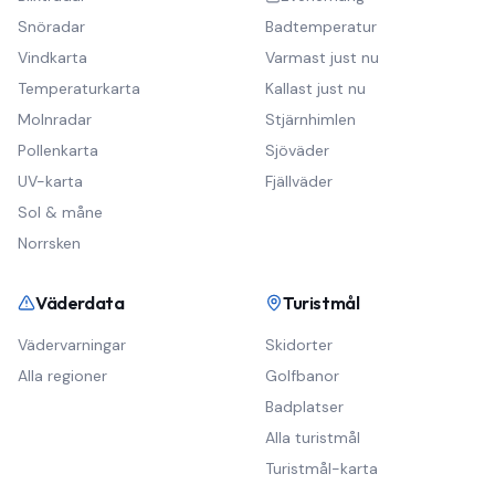
Snöradar
Badtemperatur
Vindkarta
Varmast just nu
Temperaturkarta
Kallast just nu
Molnradar
Stjärnhimlen
Pollenkarta
Sjöväder
UV-karta
Fjällväder
Sol & måne
Norrsken
Väderdata
Turistmål
Vädervarningar
Skidorter
Alla regioner
Golfbanor
Badplatser
Alla turistmål
Turistmål-karta