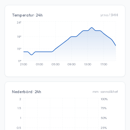
Temperatur · 24h
yr.no / SMHI
24°
19°
15°
11°
21:00
01:00
05:00
09:00
13:00
17:00
Nederbörd · 24h
mm · sannolikhet
2
100%
1.5
75%
1
50%
0.5
25%