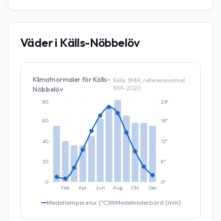
Väder i
Källs-Nöbbelöv
Klimatnormaler för
Källs-
Källa: SMHI, referensnormal
1991–2020
Nöbbelöv
80
24°
60
18°
40
12°
20
6°
0
0°
Feb
Apr
Jun
Aug
Okt
Dec
Medeltemperatur (°C)
Medelnederbörd (mm)