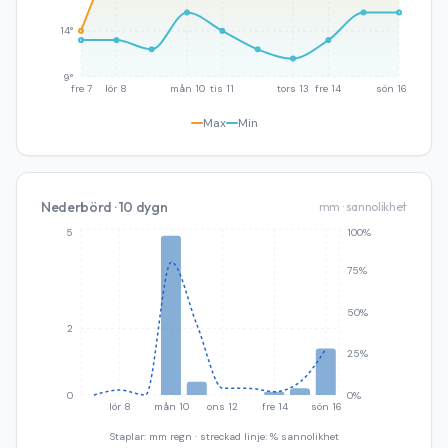
14°
9°
fre 7
lör 8
mån 10
tis 11
tors 13
fre 14
sön 16
Max
Min
Nederbörd · 10 dygn
mm · sannolikhet
5
100%
75%
50%
2
25%
0
0%
lör 8
mån 10
ons 12
fre 14
sön 16
Staplar: mm regn · streckad linje: % sannolikhet