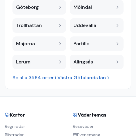
Göteborg
Mölndal
Trollhättan
Uddevalla
Majorna
Partille
Lerum
Alingsås
Se alla
3564
orter i
Västra Götalands län
Kartor
Väderteman
Regnradar
Reseväder
Blixtradar
Evenemang