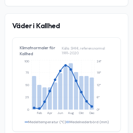
Väder i
Kallhed
Klimatnormaler för
Källa: SMHI, referensnormal
1991–2020
Kallhed
100
24°
75
18°
50
12°
25
6°
0
0°
Feb
Apr
Jun
Aug
Okt
Dec
Medeltemperatur (°C)
Medelnederbörd (mm)