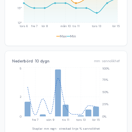
15°
12°
tors 6
fre 7
lör 8
mån 10
tis 11
tors 13
lör 15
Max
Min
Nederbörd · 10 dygn
mm · sannolikhet
5
100%
75%
50%
2
25%
0
0%
fre 7
sön 9
tis 11
tors 13
lör 15
Staplar: mm regn · streckad linje: % sannolikhet