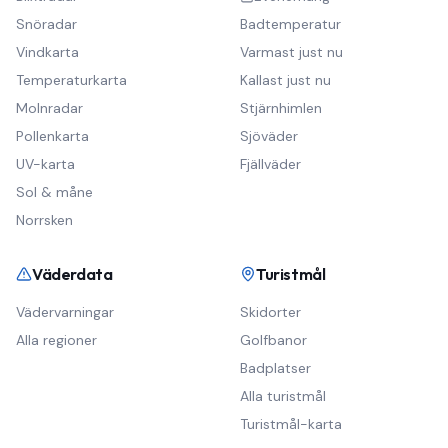
Snöradar
Badtemperatur
Vindkarta
Varmast just nu
Temperaturkarta
Kallast just nu
Molnradar
Stjärnhimlen
Pollenkarta
Sjöväder
UV-karta
Fjällväder
Sol & måne
Norrsken
Väderdata
Turistmål
Vädervarningar
Skidorter
Alla regioner
Golfbanor
Badplatser
Alla turistmål
Turistmål-karta