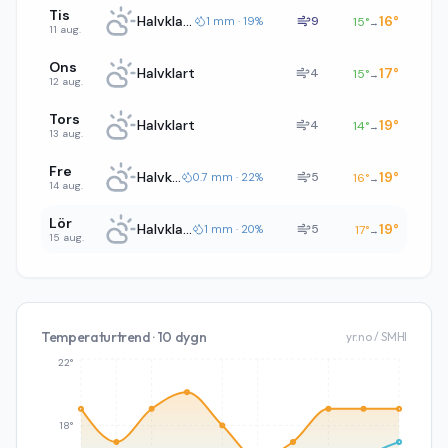
Tis
Halvklart
16
°
9
1 mm · 19%
15
°
→
11 aug.
Ons
Halvklart
17
°
4
15
°
→
12 aug.
Tors
Halvklart
19
°
4
14
°
→
13 aug.
Fre
Halvklart
19
°
5
0.7 mm · 22%
16
°
→
14 aug.
Lör
Halvklart
19
°
5
1 mm · 20%
17
°
→
15 aug.
Temperaturtrend · 10 dygn
yr.no / SMHI
22°
18°