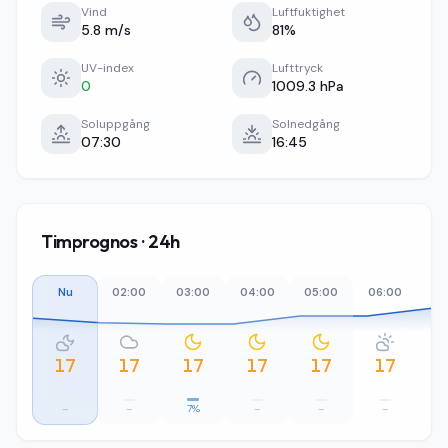
Vind
Luftfuktighet
5.8 m/s
81%
UV-index
Lufttryck
0
1009.3 hPa
Soluppgång
Solnedgång
07:30
16:45
Timprognos · 24h
Nu
02:00
03:00
04:00
05:00
06:00
07
17
17
17
17
17
17
–
–
7%
–
–
–
1