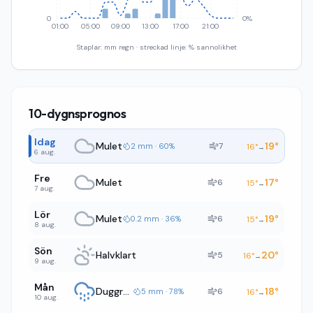
0
0%
01:00
05:00
09:00
13:00
17:00
21:00
Staplar: mm regn · streckad linje: % sannolikhet
10-dygnsprognos
Idag
Mulet
19
°
7
2 mm · 60%
16
°
→
6 aug.
Fre
Mulet
17
°
6
15
°
→
7 aug.
Lör
Mulet
19
°
6
0.2 mm · 36%
15
°
→
8 aug.
Sön
Halvklart
20
°
5
16
°
→
9 aug.
Mån
Duggregn
18
°
6
5 mm · 78%
16
°
→
10 aug.