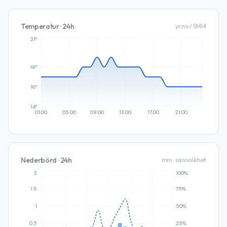
Temperatur · 24h
yr.no / SMHI
21°
18°
16°
14°
01:00
05:00
09:00
13:00
17:00
21:00
Nederbörd · 24h
mm · sannolikhet
2
100%
1.5
75%
1
50%
0.5
25%