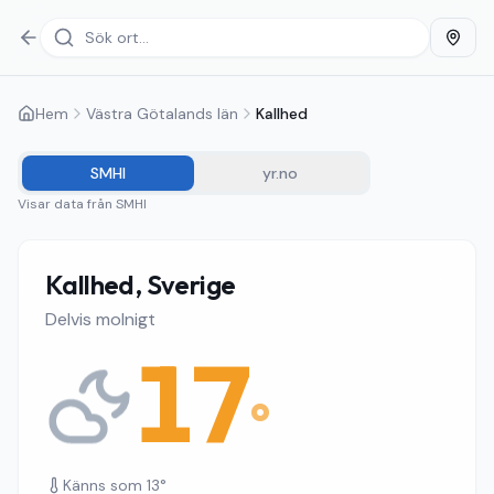
Hem
Västra Götalands län
Kallhed
SMHI
yr.no
Visar data från
SMHI
Kallhed, Sverige
Delvis molnigt
17
°
Känns som
13
°