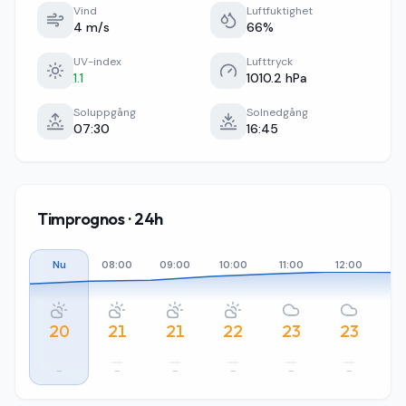
Vind
Luftfuktighet
4 m/s
66%
UV-index
Lufttryck
1.1
1010.2 hPa
Soluppgång
Solnedgång
07:30
16:45
Timprognos · 24h
Nu
08:00
09:00
10:00
11:00
12:00
13
20
21
21
22
23
23
–
–
–
–
–
–