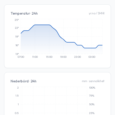
Temperatur · 24h
yr.no / SMHI
25°
22°
19°
16°
13°
07:00
11:00
15:00
19:00
23:00
03:00
Nederbörd · 24h
mm · sannolikhet
2
100%
1.5
75%
1
50%
0.5
25%