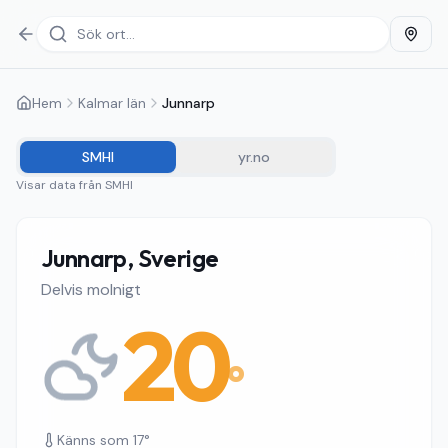
Hem
Kalmar län
Junnarp
SMHI
yr.no
Visar data från
SMHI
Junnarp, Sverige
Delvis molnigt
20
°
Känns som
17
°