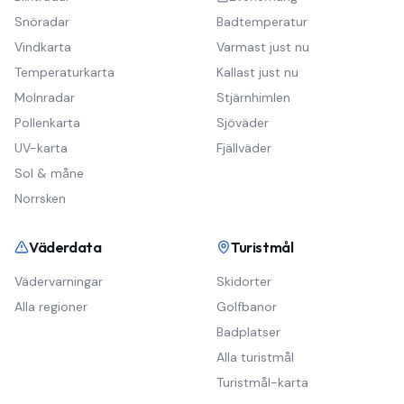
Snöradar
Badtemperatur
Vindkarta
Varmast just nu
Temperaturkarta
Kallast just nu
Molnradar
Stjärnhimlen
Pollenkarta
Sjöväder
UV-karta
Fjällväder
Sol & måne
Norrsken
Väderdata
Turistmål
Vädervarningar
Skidorter
Alla regioner
Golfbanor
Badplatser
Alla turistmål
Turistmål-karta