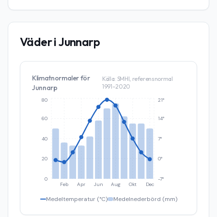
Väder i
Junnarp
Klimatnormaler för
Källa: SMHI, referensnormal
1991–2020
Junnarp
80
21°
60
14°
40
7°
20
0°
0
-7°
Feb
Apr
Jun
Aug
Okt
Dec
Medeltemperatur (°C)
Medelnederbörd (mm)