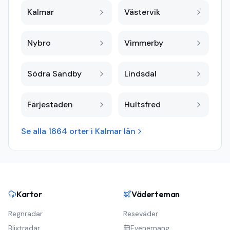
Kalmar
Västervik
Nybro
Vimmerby
Södra Sandby
Lindsdal
Färjestaden
Hultsfred
Se alla
1864
orter i
Kalmar län
Kartor
Väderteman
Regnradar
Reseväder
Blixtradar
Evenemang