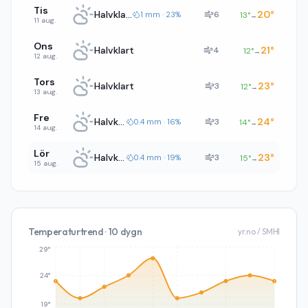
Tis
Halvklart
20
°
6
1 mm · 23%
13
°
→
11 aug.
Ons
Halvklart
21
°
4
12
°
→
12 aug.
Tors
Halvklart
23
°
3
12
°
→
13 aug.
Fre
Halvklart
24
°
3
0.4 mm · 16%
14
°
→
14 aug.
Lör
Halvklart
23
°
3
0.4 mm · 19%
15
°
→
15 aug.
Temperaturtrend · 10 dygn
yr.no / SMHI
29°
24°
19°