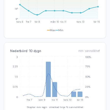
14°
9°
tors 6
fre 7
lör 8
mån 10
tis 11
tors 13
lör 15
Max
Min
Nederbörd · 10 dygn
mm · sannolikhet
3
100%
2.25
75%
1.5
50%
0.75
25%
0
0%
fre 7
sön 9
tis 11
tors 13
lör 15
Staplar: mm regn · streckad linje: % sannolikhet