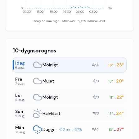
0
0%
07:00
11:00
15:00
19:00
23:00
03:00
Staplar: mm regn · streckad linje: % sannolikhet
10-dygnsprognos
Idag
Molnigt
23
°
4
16
°
→
6 aug.
Fre
Mulet
20
°
3
13
°
→
7 aug.
Lör
Molnigt
22
°
3
11
°
→
8 aug.
Sön
Halvklart
24
°
3
13
°
→
9 aug.
Mån
Duggregn
27
°
4
3 mm · 57%
13
°
→
10 aug.