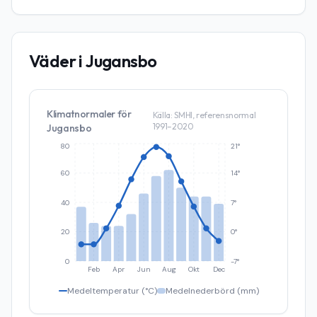
Väder i
Jugansbo
Klimatnormaler för
Källa: SMHI, referensnormal
1991–2020
Jugansbo
80
21°
60
14°
40
7°
20
0°
0
-7°
Feb
Apr
Jun
Aug
Okt
Dec
Medeltemperatur (°C)
Medelnederbörd (mm)