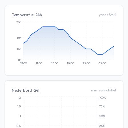
Temperatur · 24h
yr.no / SMHI
25°
19°
15°
11°
07:00
11:00
15:00
19:00
23:00
03:00
Nederbörd · 24h
mm · sannolikhet
2
100%
1.5
75%
1
50%
0.5
25%