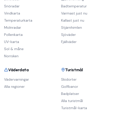
Snöradar
Badtemperatur
Vindkarta
Varmast just nu
Temperaturkarta
Kallast just nu
Molnradar
Stjärnhimlen
Pollenkarta
Sjöväder
UV-karta
Fjällväder
Sol & måne
Norrsken
Väderdata
Turistmål
Vädervarningar
Skidorter
Alla regioner
Golfbanor
Badplatser
Alla turistmål
Turistmål-karta