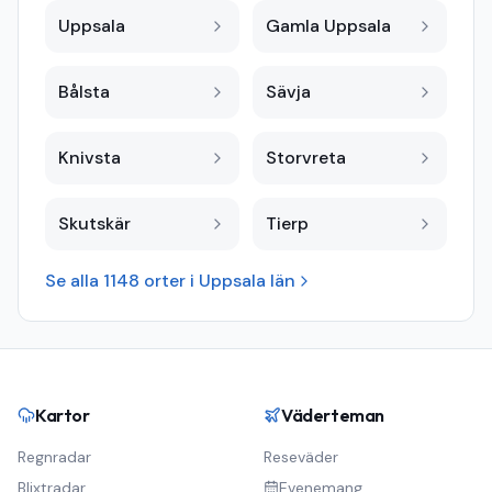
Uppsala
Gamla Uppsala
Bålsta
Sävja
Knivsta
Storvreta
Skutskär
Tierp
Se alla
1148
orter i
Uppsala län
Kartor
Väderteman
Regnradar
Reseväder
Blixtradar
Evenemang