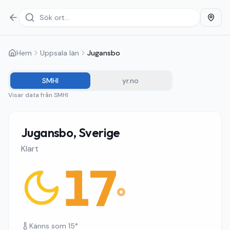
Hem
Uppsala län
Jugansbo
SMHI
yr.no
Visar data från
SMHI
Jugansbo, Sverige
Klart
17
°
Känns som
15
°