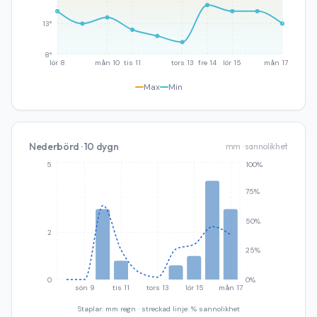
13°
8°
lör 8
mån 10
tis 11
tors 13
fre 14
lör 15
mån 17
Max
Min
Nederbörd · 10 dygn
mm · sannolikhet
5
100%
75%
50%
2
25%
0
0%
sön 9
tis 11
tors 13
lör 15
mån 17
Staplar: mm regn · streckad linje: % sannolikhet