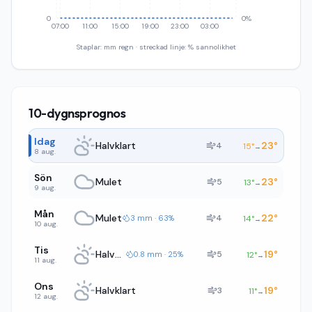
0
0%
07:00
11:00
15:00
19:00
23:00
03:00
Staplar: mm regn · streckad linje: % sannolikhet
10-dygnsprognos
Idag
Halvklart
23
°
4
15
°
→
8 aug.
Sön
Mulet
23
°
5
13
°
→
9 aug.
Mån
Mulet
22
°
4
3 mm · 63%
14
°
→
10 aug.
Tis
Halvklart
19
°
5
0.8 mm · 25%
12
°
→
11 aug.
Ons
Halvklart
19
°
3
11
°
→
12 aug.