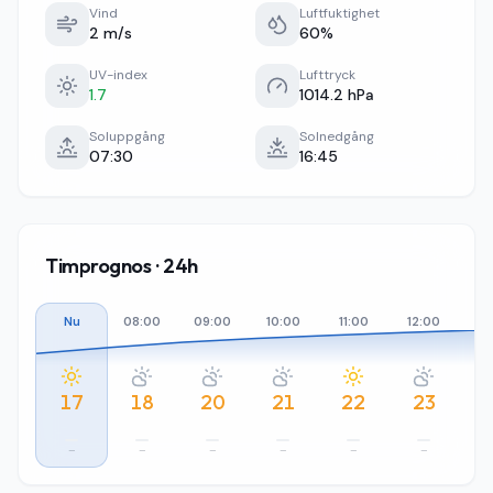
Vind
Luftfuktighet
2 m/s
60%
UV-index
Lufttryck
1.7
1014.2 hPa
Soluppgång
Solnedgång
07:30
16:45
Timprognos · 24h
Nu
08:00
09:00
10:00
11:00
12:00
13
17
18
20
21
22
23
–
–
–
–
–
–