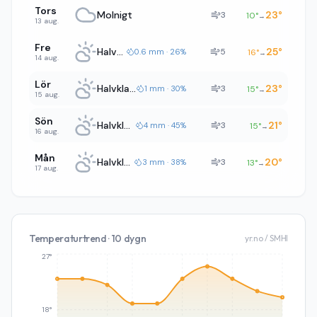
Tors
Molnigt
23
°
3
10
°
→
13 aug.
Fre
Halvklart
25
°
5
0.6 mm · 26%
16
°
→
14 aug.
Lör
Halvklart
23
°
3
1 mm · 30%
15
°
→
15 aug.
Sön
Halvklart
21
°
3
4 mm · 45%
15
°
→
16 aug.
Mån
Halvklart
20
°
3
3 mm · 38%
13
°
→
17 aug.
Temperaturtrend · 10 dygn
yr.no / SMHI
27°
18°