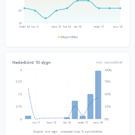
13°
8°
mån 10
tis 11
tors 13
fre 14
lör 15
mån 17
ons 19
Max
Min
Nederbörd · 10 dygn
mm · sannolikhet
3
100%
2.25
75%
1.5
50%
0.75
25%
0
0%
tis 11
tors 13
lör 15
mån 17
ons 19
Staplar: mm regn · streckad linje: % sannolikhet