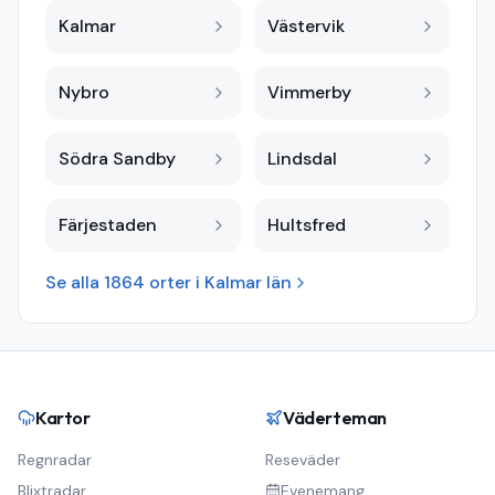
Kalmar
Västervik
Nybro
Vimmerby
Södra Sandby
Lindsdal
Färjestaden
Hultsfred
Se alla
1864
orter i
Kalmar län
Kartor
Väderteman
Regnradar
Reseväder
Blixtradar
Evenemang