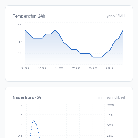
Temperatur · 24h
yr.no / SMHI
22°
17°
14°
11°
10:00
14:00
18:00
22:00
02:00
06:00
Nederbörd · 24h
mm · sannolikhet
2
100%
1.5
75%
1
50%
0.5
25%