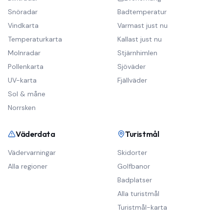
Snöradar
Badtemperatur
Vindkarta
Varmast just nu
Temperaturkarta
Kallast just nu
Molnradar
Stjärnhimlen
Pollenkarta
Sjöväder
UV-karta
Fjällväder
Sol & måne
Norrsken
Väderdata
Turistmål
Vädervarningar
Skidorter
Alla regioner
Golfbanor
Badplatser
Alla turistmål
Turistmål-karta