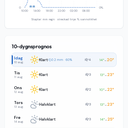
0
0%
10:00
14:00
18:00
22:00
02:00
06:00
Staplar: mm regn · streckad linje: % sannolikhet
10-dygnsprognos
Idag
Klart
20
°
4
0.2 mm · 60%
14
°
→
10 aug.
Tis
Klart
23
°
3
13
°
→
11 aug.
Ons
Klart
22
°
2
10
°
→
12 aug.
Tors
Halvklart
23
°
3
13
°
→
13 aug.
Fre
Halvklart
25
°
3
14
°
→
14 aug.