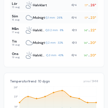
Lör
Halvklart
26
°
4
17
°
→
15 aug.
Sön
Molnigt
23
°
4
1 mm · 26%
17
°
→
16 aug.
Mån
Halvklart
22
°
3
0.2 mm · 8%
14
°
→
17 aug.
Tis
Molnigt
20
°
3
2 mm · 32%
14
°
→
18 aug.
Ons
Halvklart
20
°
4
3 mm · 43%
14
°
→
19 aug.
Temperaturtrend · 10 dygn
yr.no / SMHI
28°
23°
18°