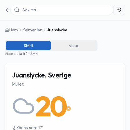
Hem
Kalmar län
Juanslycke
SMHI
yr.no
Visar data från
SMHI
Juanslycke, Sverige
Mulet
20
°
Känns som
17
°