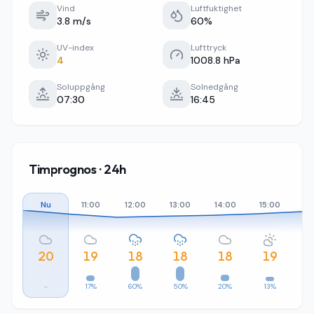
Vind
Luftfuktighet
3.8 m/s
60%
UV-index
Lufttryck
4
1008.8 hPa
Soluppgång
Solnedgång
07:30
16:45
Timprognos · 24h
Nu
11:00
12:00
13:00
14:00
15:00
16
20
19
18
18
18
19
–
17%
60%
50%
20%
13%