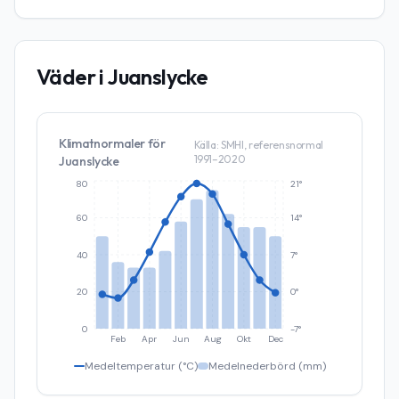
Väder i
Juanslycke
Klimatnormaler för
Källa: SMHI, referensnormal
1991–2020
Juanslycke
80
21°
60
14°
40
7°
20
0°
0
-7°
Feb
Apr
Jun
Aug
Okt
Dec
Medeltemperatur (°C)
Medelnederbörd (mm)