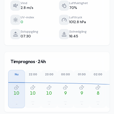
Vind
Luftfuktighet
2.8 m/s
70%
UV-index
Lufttryck
0
1012.8 hPa
Soluppgång
Solnedgång
07:30
16:45
Timprognos · 24h
Nu
22:00
23:00
00:00
01:00
02:00
03
10
10
10
9
9
8
–
–
–
–
–
–