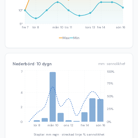
10°
5°
fre 7
lör 8
mån 10
tis 11
tors 13
fre 14
sön 16
Max
Min
Nederbörd · 10 dygn
mm · sannolikhet
7
100%
75%
4
50%
2
25%
0
0%
lör 8
mån 10
ons 12
fre 14
sön 16
Staplar: mm regn · streckad linje: % sannolikhet