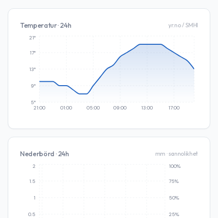
Temperatur · 24h
yr.no / SMHI
21°
17°
13°
9°
5°
21:00
01:00
05:00
09:00
13:00
17:00
Nederbörd · 24h
mm · sannolikhet
2
100%
1.5
75%
1
50%
0.5
25%