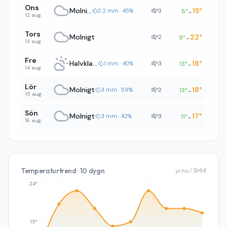
Ons
Molnigt
15
°
3
0.2 mm · 45%
8
°
→
12 aug.
Tors
Molnigt
22
°
2
9
°
→
13 aug.
Fre
Halvklart
18
°
3
1 mm · 40%
13
°
→
14 aug.
Lör
Molnigt
18
°
2
3 mm · 59%
13
°
→
15 aug.
Sön
Molnigt
17
°
3
3 mm · 42%
11
°
→
16 aug.
Temperaturtrend · 10 dygn
yr.no / SMHI
24°
15°