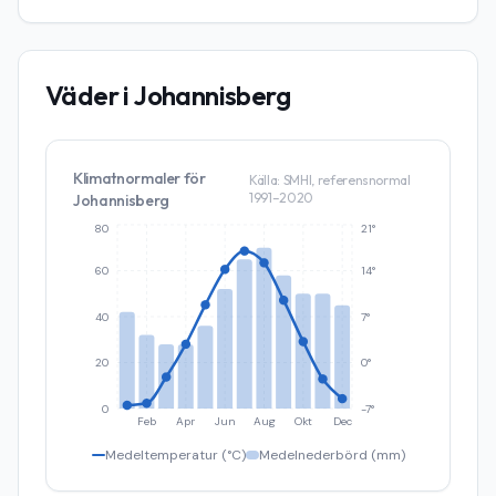
Väder i
Johannisberg
Klimatnormaler för
Källa: SMHI, referensnormal
1991–2020
Johannisberg
80
21°
60
14°
40
7°
20
0°
0
-7°
Feb
Apr
Jun
Aug
Okt
Dec
Medeltemperatur (°C)
Medelnederbörd (mm)