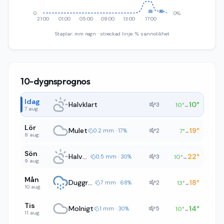
0
0%
21:00
01:00
05:00
09:00
13:00
17:00
Staplar: mm regn · streckad linje: % sannolikhet
10-dygnsprognos
Idag
Halvklart
10
°
3
10
°
→
7 aug.
Lör
Mulet
19
°
2
0.2 mm · 17%
7
°
→
8 aug.
Sön
Halvklart
22
°
3
0.5 mm · 30%
10
°
→
9 aug.
Mån
Duggregn
18
°
2
7 mm · 68%
13
°
→
10 aug.
Tis
Molnigt
14
°
5
1 mm · 30%
10
°
→
11 aug.