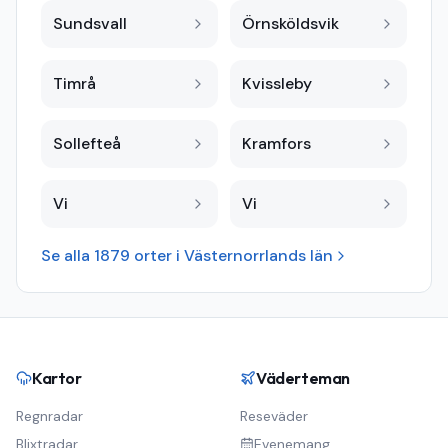
Sundsvall
Örnsköldsvik
Timrå
Kvissleby
Sollefteå
Kramfors
Vi
Vi
Se alla
1879
orter i
Västernorrlands län
Kartor
Väderteman
Regnradar
Reseväder
Blixtradar
Evenemang