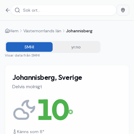
Hem
Västernorrlands län
Johannisberg
SMHI
yr.no
Visar data från
SMHI
Johannisberg, Sverige
Delvis molnigt
10
°
Känns som
8
°