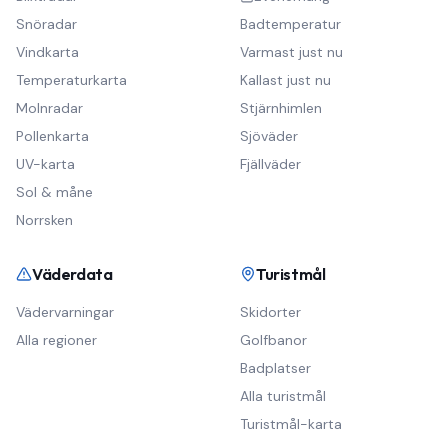
Snöradar
Badtemperatur
Vindkarta
Varmast just nu
Temperaturkarta
Kallast just nu
Molnradar
Stjärnhimlen
Pollenkarta
Sjöväder
UV-karta
Fjällväder
Sol & måne
Norrsken
Väderdata
Turistmål
Vädervarningar
Skidorter
Alla regioner
Golfbanor
Badplatser
Alla turistmål
Turistmål-karta