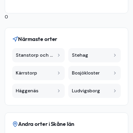
0
Närmaste orter
Stanstorp och Ormanäs
Stehag
Kärrstorp
Bosjökloster
Häggenäs
Ludvigsborg
Andra orter i
Skåne län