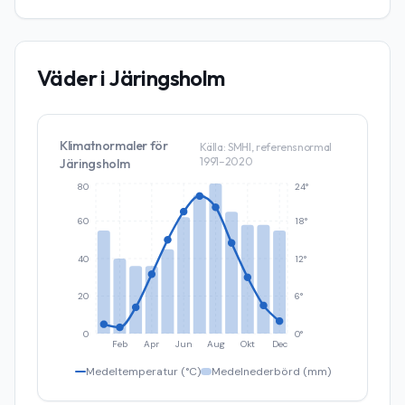
Väder i
Järingsholm
Klimatnormaler för
Källa: SMHI, referensnormal
1991–2020
Järingsholm
80
24°
60
18°
40
12°
20
6°
0
0°
Feb
Apr
Jun
Aug
Okt
Dec
Medeltemperatur (°C)
Medelnederbörd (mm)