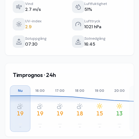
Vind
Luftfuktighet
2.7 m/s
51%
UV-index
Lufttryck
2.9
1021 hPa
Soluppgång
Solnedgång
07:30
16:45
Timprognos · 24h
Nu
16:00
17:00
18:00
19:00
20:00
21
19
19
19
18
15
13
–
–
–
–
–
–