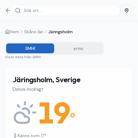
Hem
Skåne län
Järingsholm
SMHI
yr.no
Visar data från
SMHI
Järingsholm, Sverige
Delvis molnigt
19
°
Känns som
17
°