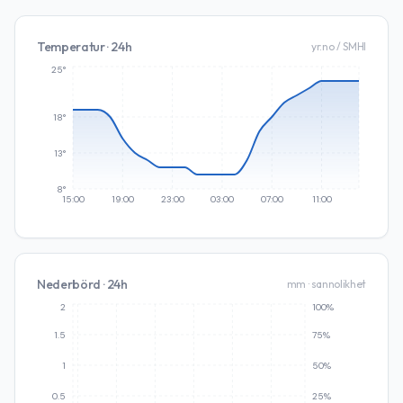
Temperatur · 24h
yr.no / SMHI
25°
18°
13°
8°
15:00
19:00
23:00
03:00
07:00
11:00
Nederbörd · 24h
mm · sannolikhet
2
100%
1.5
75%
1
50%
0.5
25%