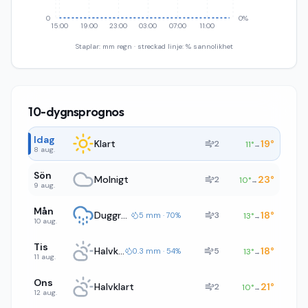
0
0%
15:00
19:00
23:00
03:00
07:00
11:00
Staplar: mm regn · streckad linje: % sannolikhet
10-dygnsprognos
Idag
Klart
19
°
2
11
°
→
8 aug.
Sön
Molnigt
23
°
2
10
°
→
9 aug.
Mån
Duggregn
18
°
3
5 mm · 70%
13
°
→
10 aug.
Tis
Halvklart
18
°
5
0.3 mm · 54%
13
°
→
11 aug.
Ons
Halvklart
21
°
2
10
°
→
12 aug.