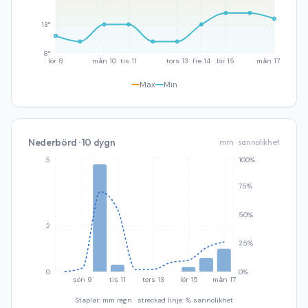
13°
8°
lör 8
mån 10
tis 11
tors 13
fre 14
lör 15
mån 17
Max
Min
Nederbörd · 10 dygn
mm · sannolikhet
5
100%
75%
50%
2
25%
0
0%
sön 9
tis 11
tors 13
lör 15
mån 17
Staplar: mm regn · streckad linje: % sannolikhet