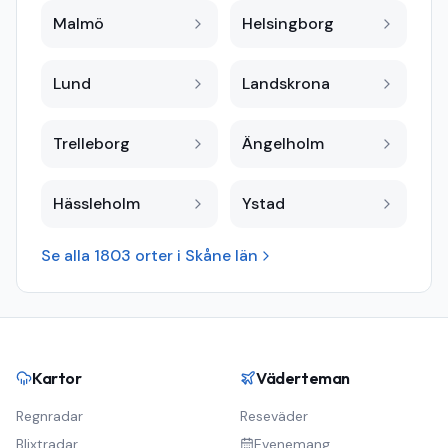
Malmö
Helsingborg
Lund
Landskrona
Trelleborg
Ängelholm
Hässleholm
Ystad
Se alla
1803
orter i
Skåne län
Kartor
Väderteman
Regnradar
Reseväder
Blixtradar
Evenemang