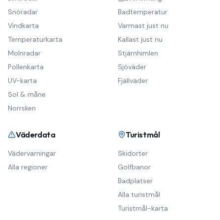
Snöradar
Badtemperatur
Vindkarta
Varmast just nu
Temperaturkarta
Kallast just nu
Molnradar
Stjärnhimlen
Pollenkarta
Sjöväder
UV-karta
Fjällväder
Sol & måne
Norrsken
Väderdata
Turistmål
Vädervarningar
Skidorter
Alla regioner
Golfbanor
Badplatser
Alla turistmål
Turistmål-karta