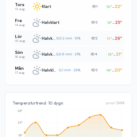
Tors
Klart
22
°
1
10
°
→
13 aug.
Fre
Halvklart
25
°
3
13
°
→
14 aug.
Lör
Halvklart
26
°
2
0.2 mm · 10%
15
°
→
15 aug.
Sön
Halvklart
21
°
4
0.6 mm · 21%
15
°
→
16 aug.
Mån
Halvklart
20
°
3
1 mm · 26%
14
°
→
17 aug.
Temperaturtrend · 10 dygn
yr.no / SMHI
28°
23°
18°