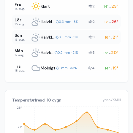
Fre
Klart
23
°
2
14
°
→
14 aug.
Lör
Halvklart
26
°
2
0.3 mm · 8%
17
°
→
15 aug.
Sön
Halvklart
21
°
3
0.3 mm · 11%
16
°
→
16 aug.
Mån
Halvklart
20
°
3
0.5 mm · 21%
15
°
→
17 aug.
Tis
Molnigt
19
°
4
1 mm · 33%
14
°
→
18 aug.
Temperaturtrend · 10 dygn
yr.no / SMHI
28°
21°