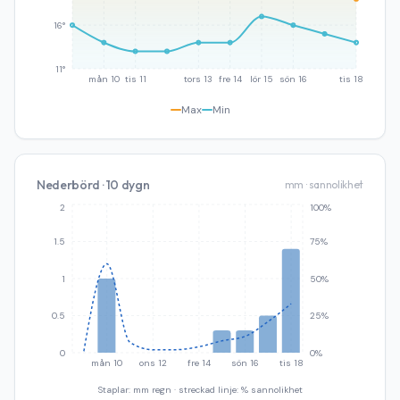
16°
11°
mån 10
tis 11
tors 13
fre 14
lör 15
sön 16
tis 18
Max
Min
Nederbörd · 10 dygn
mm · sannolikhet
2
100%
1.5
75%
1
50%
0.5
25%
0
0%
mån 10
ons 12
fre 14
sön 16
tis 18
Staplar: mm regn · streckad linje: % sannolikhet