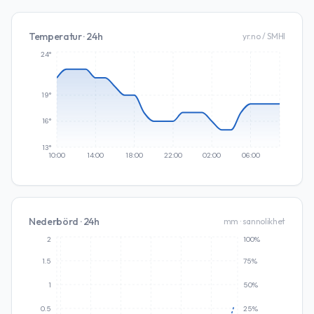
Temperatur · 24h
yr.no / SMHI
24°
19°
16°
13°
10:00
14:00
18:00
22:00
02:00
06:00
Nederbörd · 24h
mm · sannolikhet
2
100%
1.5
75%
1
50%
0.5
25%