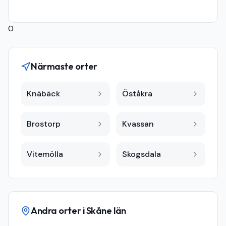
0
Närmaste orter
Knäbäck
Öståkra
Brostorp
Kvassan
Vitemölla
Skogsdala
Andra orter i
Skåne län