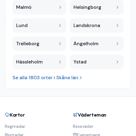
Malmö
Helsingborg
Lund
Landskrona
Trelleborg
Ängelholm
Hässleholm
Ystad
Se alla
1803
orter i
Skåne län
Kartor
Väderteman
Regnradar
Reseväder
Blixtradar
Evenemang