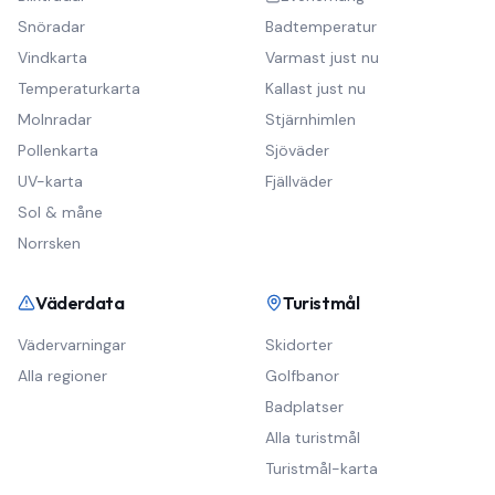
Snöradar
Badtemperatur
Vindkarta
Varmast just nu
Temperaturkarta
Kallast just nu
Molnradar
Stjärnhimlen
Pollenkarta
Sjöväder
UV-karta
Fjällväder
Sol & måne
Norrsken
Väderdata
Turistmål
Vädervarningar
Skidorter
Alla regioner
Golfbanor
Badplatser
Alla turistmål
Turistmål-karta