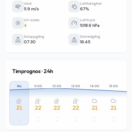
Vind
Luftfuktighet
5.9 m/s
67%
UV-index
Lufttryck
4
1018.6 hPa
Soluppgång
Solnedgång
07:30
16:45
Timprognos · 24h
Nu
11:00
12:00
13:00
14:00
15:00
16
21
22
22
22
21
21
–
–
–
–
–
–