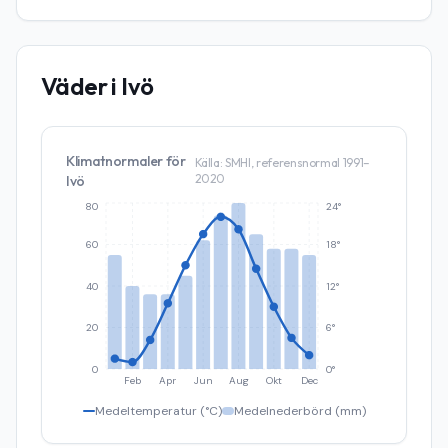
Väder i
Ivö
Klimatnormaler för
Källa: SMHI, referensnormal 1991–
2020
Ivö
80
24°
60
18°
40
12°
20
6°
0
0°
Feb
Apr
Jun
Aug
Okt
Dec
Medeltemperatur (°C)
Medelnederbörd (mm)