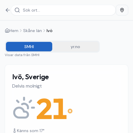
Hem
Skåne län
Ivö
SMHI
yr.no
Visar data från
SMHI
Ivö, Sverige
Delvis molnigt
21
°
Känns som
17
°