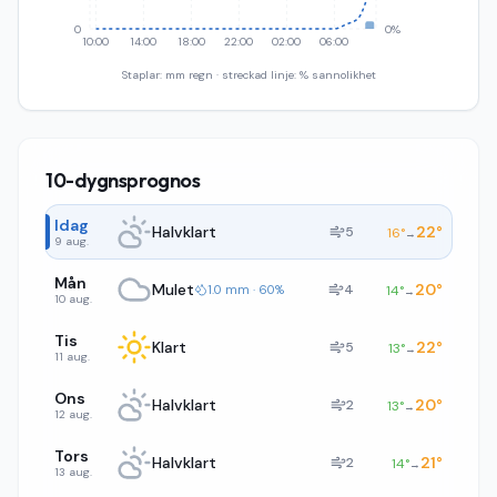
0
0%
10:00
14:00
18:00
22:00
02:00
06:00
Staplar: mm regn · streckad linje: % sannolikhet
10-dygnsprognos
Idag
Halvklart
22
°
5
16
°
→
9 aug.
Mån
Mulet
20
°
4
1.0 mm · 60%
14
°
→
10 aug.
Tis
Klart
22
°
5
13
°
→
11 aug.
Ons
Halvklart
20
°
2
13
°
→
12 aug.
Tors
Halvklart
21
°
2
14
°
→
13 aug.