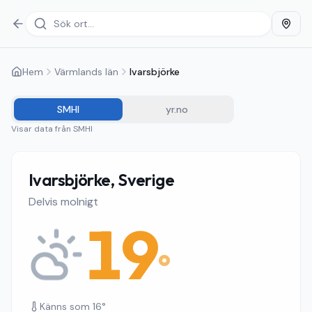
Hem
Värmlands län
Ivarsbjörke
SMHI
yr.no
Visar data från
SMHI
Ivarsbjörke, Sverige
Delvis molnigt
19
°
Känns som
16
°