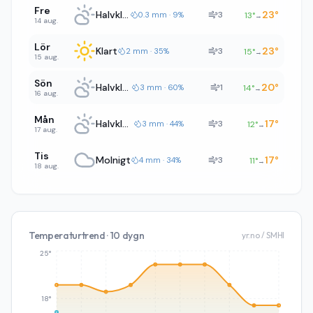
Fre
Halvklart
23
°
3
0.3 mm · 9%
13
°
→
14 aug.
Lör
Klart
23
°
3
2 mm · 35%
15
°
→
15 aug.
Sön
Halvklart
20
°
1
3 mm · 60%
14
°
→
16 aug.
Mån
Halvklart
17
°
3
3 mm · 44%
12
°
→
17 aug.
Tis
Molnigt
17
°
3
4 mm · 34%
11
°
→
18 aug.
Temperaturtrend · 10 dygn
yr.no / SMHI
25°
18°