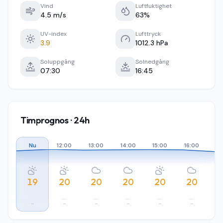
Vind
Luftfuktighet
4.5 m/s
63%
UV-index
Lufttryck
3.9
1012.3 hPa
Soluppgång
Solnedgång
07:30
16:45
Timprognos · 24h
Nu
12:00
13:00
14:00
15:00
16:00
17
19
20
20
20
20
20
–
–
–
–
–
–