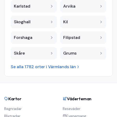
Karlstad
Arvika
Skoghall
Kil
Forshaga
Filipstad
Skåre
Grums
Se alla
1782
orter i
Värmlands län
Kartor
Väderteman
Regnradar
Reseväder
Blixtradar
Evenemang