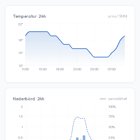
Temperatur · 24h
yr.no / SMHI
22°
18°
15°
12°
11:00
15:00
19:00
23:00
03:00
07:00
Nederbörd · 24h
mm · sannolikhet
2
100%
1.5
75%
1
50%
0.5
25%