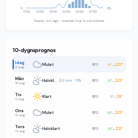
0
0%
11:00
15:00
19:00
23:00
03:00
07:00
Staplar: mm regn · streckad linje: % sannolikhet
10-dygnsprognos
Idag
Mulet
20
°
3
16
°
→
9 aug.
Mån
Halvklart
20
°
3
2 mm · 73%
12
°
→
10 aug.
Tis
Klart
19
°
3
11
°
→
11 aug.
Ons
Mulet
20
°
2
10
°
→
12 aug.
Tors
Halvklart
23
°
3
13
°
→
13 aug.