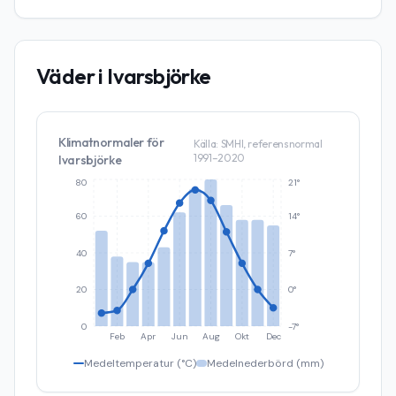
Väder i
Ivarsbjörke
Klimatnormaler för
Källa: SMHI, referensnormal
1991–2020
Ivarsbjörke
80
21°
60
14°
40
7°
20
0°
0
-7°
Feb
Apr
Jun
Aug
Okt
Dec
Medeltemperatur (°C)
Medelnederbörd (mm)