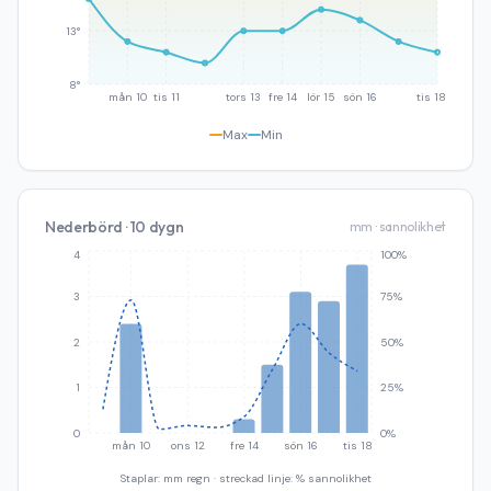
13°
8°
mån 10
tis 11
tors 13
fre 14
lör 15
sön 16
tis 18
Max
Min
Nederbörd · 10 dygn
mm · sannolikhet
4
100%
3
75%
2
50%
1
25%
0
0%
mån 10
ons 12
fre 14
sön 16
tis 18
Staplar: mm regn · streckad linje: % sannolikhet