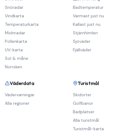
Snöradar
Badtemperatur
Vindkarta
Varmast just nu
Temperaturkarta
Kallast just nu
Molnradar
Stjärnhimlen
Pollenkarta
Sjöväder
UV-karta
Fjällväder
Sol & måne
Norrsken
Väderdata
Turistmål
Vädervarningar
Skidorter
Alla regioner
Golfbanor
Badplatser
Alla turistmål
Turistmål-karta