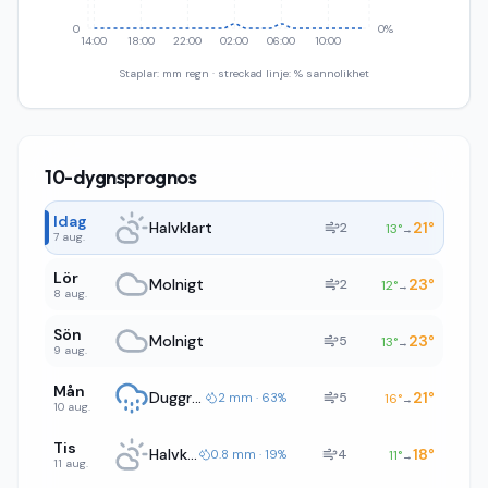
0
0%
14:00
18:00
22:00
02:00
06:00
10:00
Staplar: mm regn · streckad linje: % sannolikhet
10-dygnsprognos
Idag
Halvklart
21
°
2
13
°
→
7 aug.
Lör
Molnigt
23
°
2
12
°
→
8 aug.
Sön
Molnigt
23
°
5
13
°
→
9 aug.
Mån
Duggregn
21
°
5
2 mm · 63%
16
°
→
10 aug.
Tis
Halvklart
18
°
4
0.8 mm · 19%
11
°
→
11 aug.