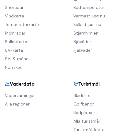
Snöradar
Badtemperatur
Vindkarta
Varmast just nu
Temperaturkarta
Kallast just nu
Molnradar
Stjärnhimlen
Pollenkarta
Sjöväder
UV-karta
Fjällväder
Sol & måne
Norrsken
Väderdata
Turistmål
Vädervarningar
Skidorter
Alla regioner
Golfbanor
Badplatser
Alla turistmål
Turistmål-karta