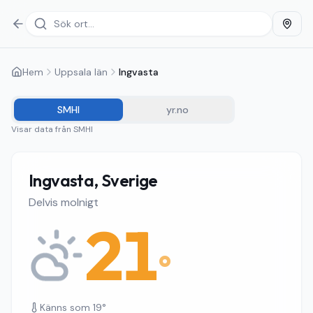
Hem
Uppsala län
Ingvasta
SMHI
yr.no
Visar data från
SMHI
Ingvasta, Sverige
Delvis molnigt
21
°
Känns som
19
°