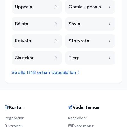
Uppsala
Gamla Uppsala
Bålsta
Sävja
Knivsta
Storvreta
Skutskär
Tierp
Se alla
1148
orter i
Uppsala län
Kartor
Väderteman
Regnradar
Reseväder
Blixtradar
Evenemang