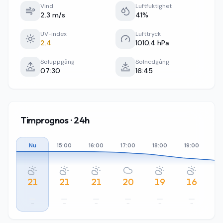
Vind
Luftfuktighet
2.3 m/s
41%
UV-index
Lufttryck
2.4
1010.4 hPa
Soluppgång
Solnedgång
07:30
16:45
Timprognos · 24h
Nu
15:00
16:00
17:00
18:00
19:00
20
21
21
21
20
19
16
–
–
–
–
–
–