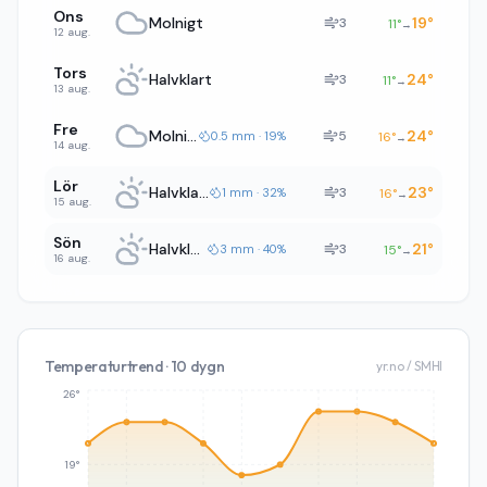
Ons
Molnigt
19
°
3
11
°
→
12 aug.
Tors
Halvklart
24
°
3
11
°
→
13 aug.
Fre
Molnigt
24
°
5
0.5 mm · 19%
16
°
→
14 aug.
Lör
Halvklart
23
°
3
1 mm · 32%
16
°
→
15 aug.
Sön
Halvklart
21
°
3
3 mm · 40%
15
°
→
16 aug.
Temperaturtrend · 10 dygn
yr.no / SMHI
26°
19°