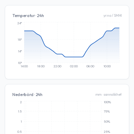
Temperatur · 24h
yr.no / SMHI
24°
18°
14°
10°
14:00
18:00
22:00
02:00
06:00
10:00
Nederbörd · 24h
mm · sannolikhet
2
100%
1.5
75%
1
50%
0.5
25%