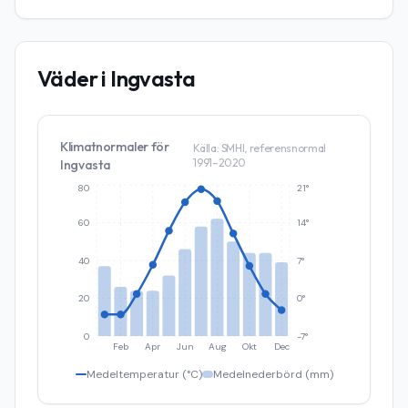
Väder i
Ingvasta
Klimatnormaler för
Källa: SMHI, referensnormal
1991–2020
Ingvasta
80
21°
60
14°
40
7°
20
0°
0
-7°
Feb
Apr
Jun
Aug
Okt
Dec
Medeltemperatur (°C)
Medelnederbörd (mm)