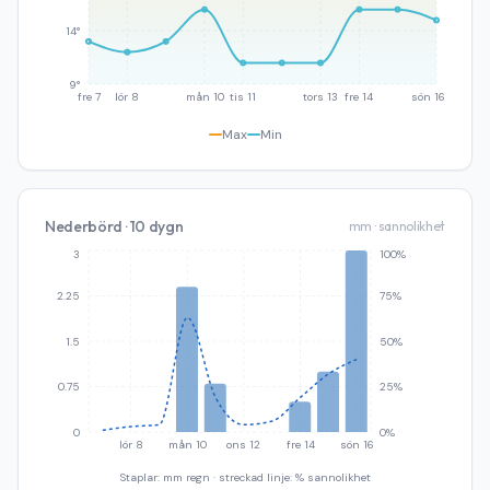
14°
9°
fre 7
lör 8
mån 10
tis 11
tors 13
fre 14
sön 16
Max
Min
Nederbörd · 10 dygn
mm · sannolikhet
3
100%
2.25
75%
1.5
50%
0.75
25%
0
0%
lör 8
mån 10
ons 12
fre 14
sön 16
Staplar: mm regn · streckad linje: % sannolikhet