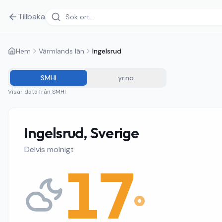
Tillbaka
Hem
Värmlands län
Ingelsrud
SMHI
yr.no
Visar data från
SMHI
Ingelsrud, Sverige
Delvis molnigt
17
°