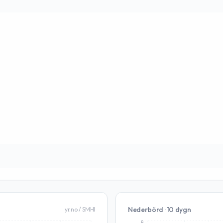
Nederbörd · 10 dygn
yr.no / SMHI
6