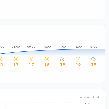
:00
08:00
09:00
10:00
11:00
12:00
13:00
14
15
17
17
18
19
19
19
–
–
–
–
–
–
–
mm · sannolikhet
100%