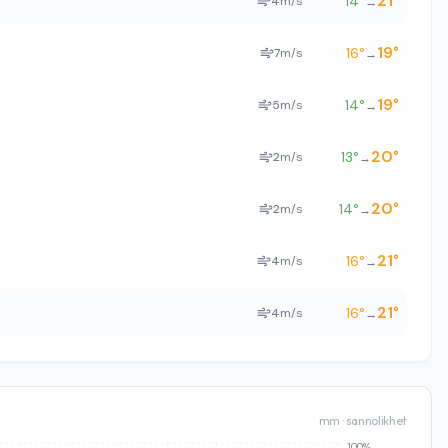
21
°
14
°
4
m/s
→
19
°
16
°
7
m/s
→
19
°
14
°
5
m/s
→
20
°
13
°
2
m/s
→
20
°
14
°
2
m/s
→
21
°
16
°
4
m/s
→
21
°
16
°
4
m/s
→
mm · sannolikhet
100%