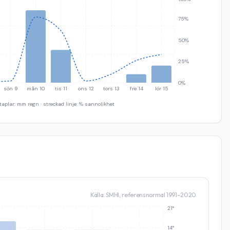
75%
50%
25%
0%
sön 9
mån 10
tis 11
ons 12
tors 13
fre 14
lör 15
taplar: mm regn · streckad linje: % sannolikhet
Källa: SMHI, referensnormal 1991–2020
21°
14°