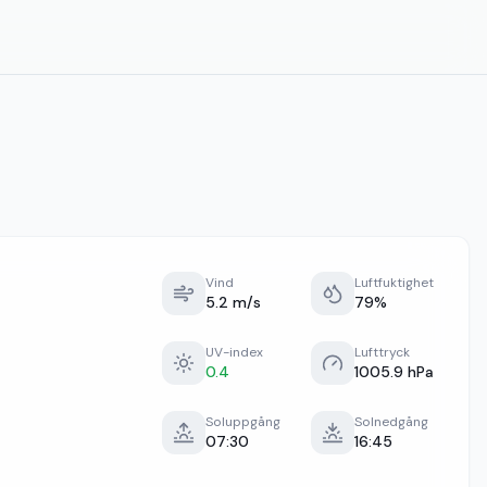
Vind
Luftfuktighet
5.2 m/s
79%
UV-index
Lufttryck
0.4
1005.9 hPa
Soluppgång
Solnedgång
07:30
16:45