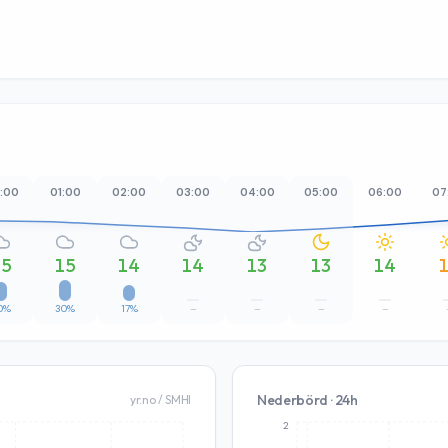
:00
01:00
02:00
03:00
04:00
05:00
06:00
07
15
15
14
14
13
13
14
0%
30%
17%
–
–
–
–
Nederbörd · 24h
yr.no / SMHI
2