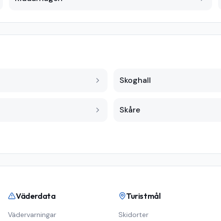
Skoghall
Skåre
Väderdata
Turistmål
Vädervarningar
Skidorter