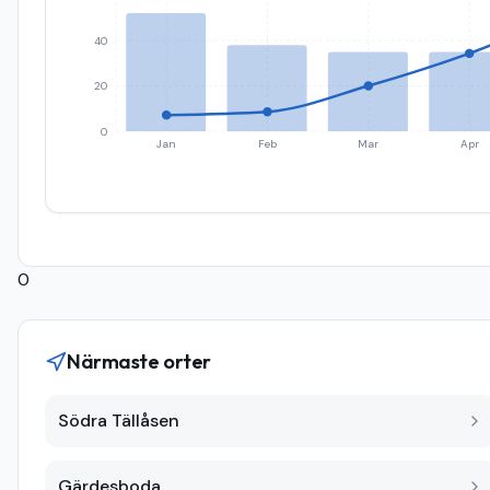
40
20
0
Jan
Feb
Mar
Apr
0
Närmaste orter
Södra Tällåsen
Gärdesboda