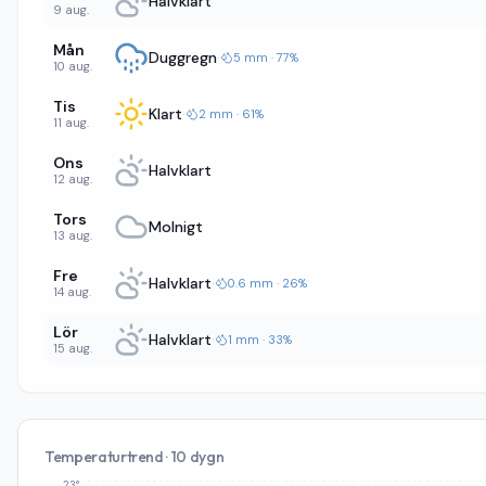
Halvklart
9 aug.
Mån
Duggregn
·
5 mm · 77%
10 aug.
Tis
Klart
·
2 mm · 61%
11 aug.
Ons
Halvklart
12 aug.
Tors
Molnigt
13 aug.
Fre
Halvklart
·
0.6 mm · 26%
14 aug.
Lör
Halvklart
·
1 mm · 33%
15 aug.
Temperaturtrend · 10 dygn
23°