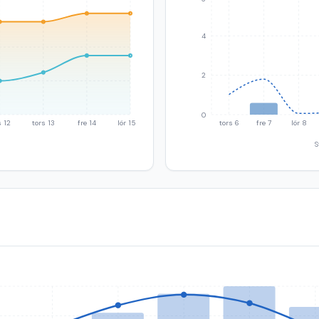
4
2
0
 12
tors 13
fre 14
lör 15
tors 6
fre 7
lör 8
S