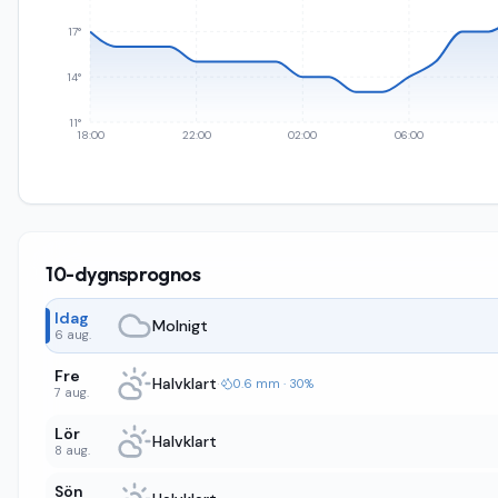
17°
14°
11°
18:00
22:00
02:00
06:00
10-dygnsprognos
Idag
Molnigt
6 aug.
Fre
Halvklart
·
0.6 mm · 30%
7 aug.
Lör
Halvklart
8 aug.
Sön