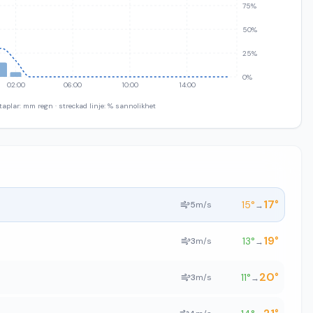
75%
50%
25%
0%
02:00
06:00
10:00
14:00
taplar: mm regn · streckad linje: % sannolikhet
17
°
15
°
5
m/s
→
19
°
13
°
3
m/s
→
20
°
11
°
3
m/s
→