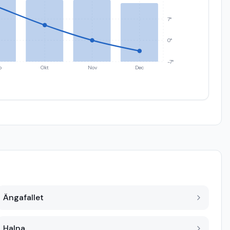
7°
0°
-7°
p
Okt
Nov
Dec
Ängafallet
Halna