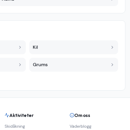
Kil
Grums
Aktiviteter
Om oss
Skidåkning
Väderblogg