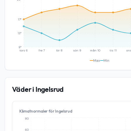
17°
13°
9°
tors 6
fre 7
lör 8
sön 9
mån 10
tis 11
ons
Max
Min
Väder i
Ingelsrud
Klimatnormaler för
Ingelsrud
80
60