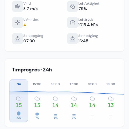
Vind
Luftfuktighet
3.7 m/s
79%
UV-index
Lufttryck
4
1015.4 hPa
Soluppgång
Solnedgång
07:30
16:45
Timprognos · 24h
Nu
15:00
16:00
17:00
18:00
19:00
20
15
15
14
14
14
13
10%
7%
3%
3%
–
–