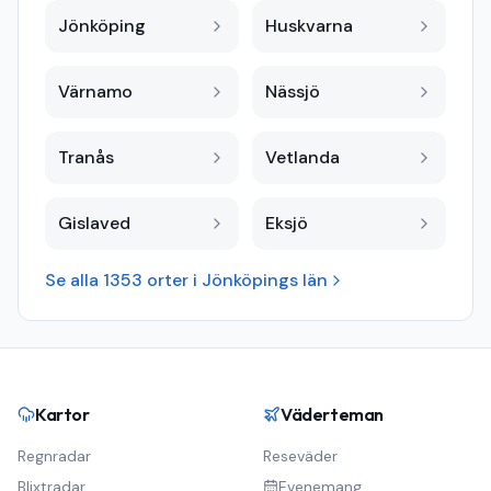
Jönköping
Huskvarna
Värnamo
Nässjö
Tranås
Vetlanda
Gislaved
Eksjö
Se alla
1353
orter i
Jönköpings län
Kartor
Väderteman
Regnradar
Reseväder
Blixtradar
Evenemang