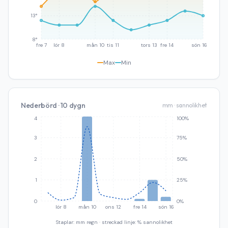
13°
8°
fre 7
lör 8
mån 10
tis 11
tors 13
fre 14
sön 16
Max
Min
Nederbörd · 10 dygn
mm · sannolikhet
4
100%
3
75%
2
50%
1
25%
0
0%
lör 8
mån 10
ons 12
fre 14
sön 16
Staplar: mm regn · streckad linje: % sannolikhet