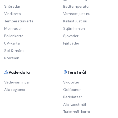
Snöradar
Badtemperatur
Vindkarta
Varmast just nu
Temperaturkarta
Kallast just nu
Molnradar
Stjärnhimlen
Pollenkarta
Sjöväder
UV-karta
Fjällväder
Sol & måne
Norrsken
Väderdata
Turistmål
Vädervarningar
Skidorter
Alla regioner
Golfbanor
Badplatser
Alla turistmål
Turistmål-karta