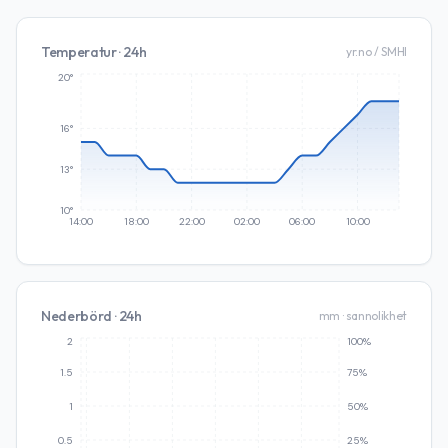
Temperatur · 24h
yr.no / SMHI
20°
16°
13°
10°
14:00
18:00
22:00
02:00
06:00
10:00
Nederbörd · 24h
mm · sannolikhet
2
100%
1.5
75%
1
50%
0.5
25%