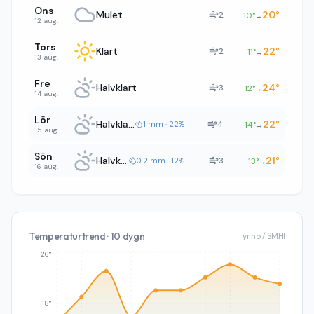
Ons
Mulet
20
°
2
10
°
→
12 aug.
Tors
Klart
22
°
2
11
°
→
13 aug.
Fre
Halvklart
24
°
3
12
°
→
14 aug.
Lör
Halvklart
22
°
4
1 mm · 22%
14
°
→
15 aug.
Sön
Halvklart
21
°
3
0.2 mm · 12%
13
°
→
16 aug.
Temperaturtrend · 10 dygn
yr.no / SMHI
26°
18°