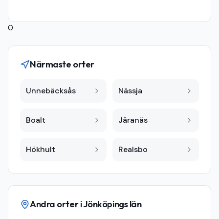
0
Närmaste orter
Unnebäcksås
Nässja
Boalt
Järanäs
Hökhult
Realsbo
Andra orter i
Jönköpings län