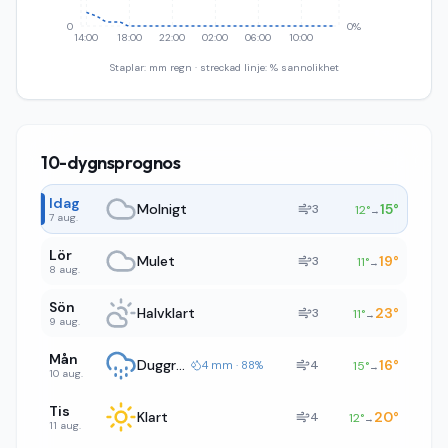
0
0%
14:00
18:00
22:00
02:00
06:00
10:00
Staplar: mm regn · streckad linje: % sannolikhet
10-dygnsprognos
Idag
Molnigt
15
°
3
12
°
→
7 aug.
Lör
Mulet
19
°
3
11
°
→
8 aug.
Sön
Halvklart
23
°
3
11
°
→
9 aug.
Mån
Duggregn
16
°
4
4 mm · 88%
15
°
→
10 aug.
Tis
Klart
20
°
4
12
°
→
11 aug.