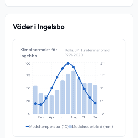
Väder i
Ingelsbo
Klimatnormaler för
Källa: SMHI, referensnormal
1991–2020
Ingelsbo
100
21°
75
14°
50
7°
25
0°
0
-7°
Feb
Apr
Jun
Aug
Okt
Dec
Medeltemperatur (°C)
Medelnederbörd (mm)