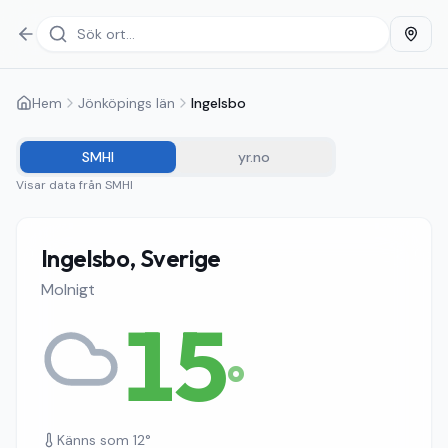
Hem
Jönköpings län
Ingelsbo
SMHI
yr.no
Visar data från
SMHI
Ingelsbo, Sverige
Molnigt
15
°
Känns som
12
°