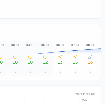
:00
03:00
04:00
05:00
06:00
07:00
08:00
09
10
10
10
12
13
15
16
–
–
–
–
–
–
–
mm · sannolikhet
100%