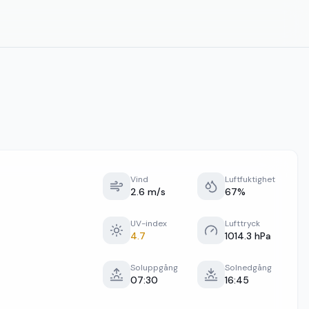
Vind
Luftfuktighet
2.6 m/s
67%
UV-index
Lufttryck
4.7
1014.3 hPa
Soluppgång
Solnedgång
07:30
16:45