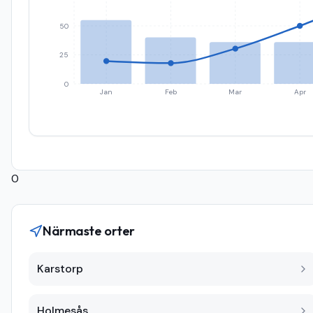
50
25
0
Jan
Feb
Mar
Apr
0
Närmaste orter
Karstorp
Holmesås