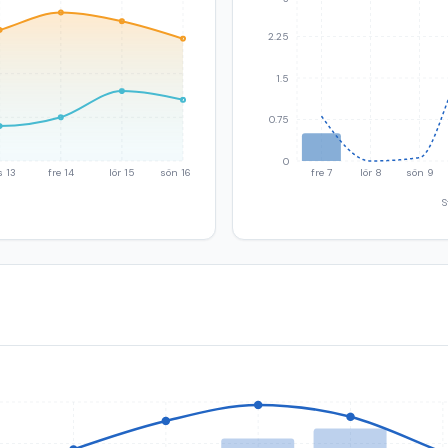
2.25
1.5
0.75
0
s 13
fre 14
lör 15
sön 16
fre 7
lör 8
sön 9
S