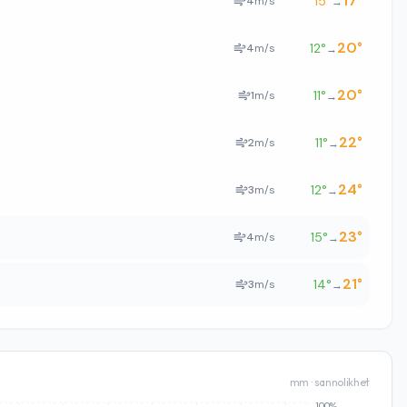
17
°
15
°
4
m/s
→
20
°
12
°
4
m/s
→
20
°
11
°
1
m/s
→
22
°
11
°
2
m/s
→
24
°
12
°
3
m/s
→
23
°
15
°
4
m/s
→
21
°
14
°
3
m/s
→
mm · sannolikhet
100%