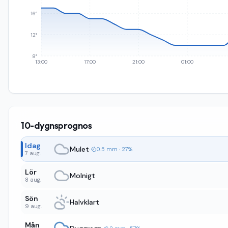
16°
12°
8°
13:00
17:00
21:00
01:00
10-dygnsprognos
Idag
Mulet
·
0.5 mm · 27%
7 aug.
Lör
Molnigt
8 aug.
Sön
Halvklart
9 aug.
Mån