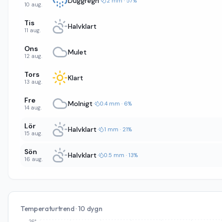
Duggregn
·
2 mm · 57%
10 aug.
Tis
Halvklart
11 aug.
Ons
Mulet
12 aug.
Tors
Klart
13 aug.
Fre
Molnigt
·
0.4 mm · 6%
14 aug.
Lör
Halvklart
·
1 mm · 21%
15 aug.
Sön
Halvklart
·
0.5 mm · 13%
16 aug.
Temperaturtrend · 10 dygn
26°