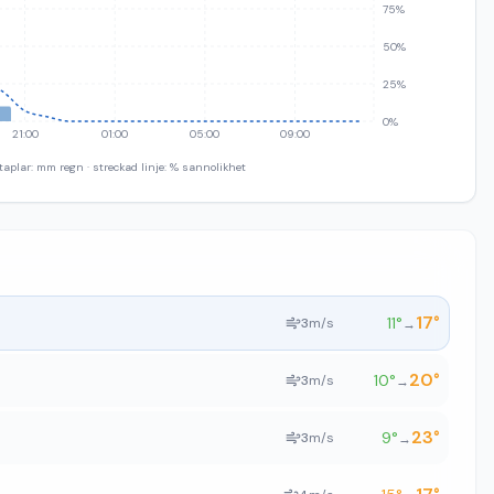
75%
50%
25%
0%
21:00
01:00
05:00
09:00
taplar: mm regn · streckad linje: % sannolikhet
17
°
11
°
3
m/s
→
20
°
10
°
3
m/s
→
23
°
9
°
3
m/s
→