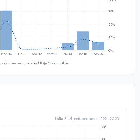
75%
50%
25%
0%
mån 10
tis 11
ons 12
tors 13
fre 14
lör 15
sön 16
taplar: mm regn · streckad linje: % sannolikhet
Källa: SMHI, referensnormal 1991–2020
21°
14°