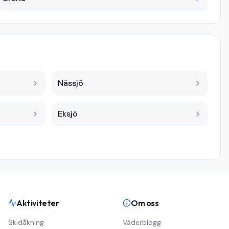
Nässjö
Eksjö
Aktiviteter
Om oss
Skidåkning
Väderblogg