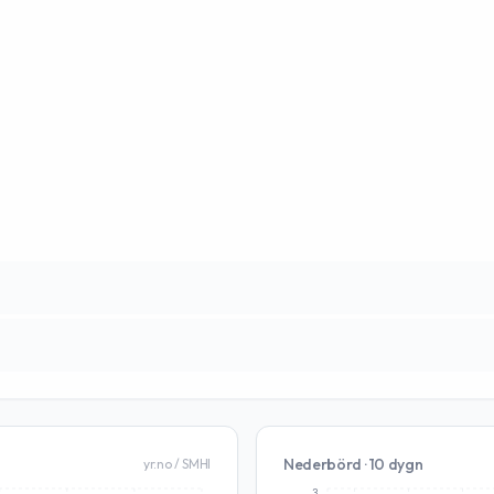
Nederbörd · 10 dygn
yr.no / SMHI
3