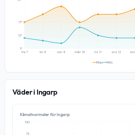
17°
12°
7°
fre 7
lör 8
sön 9
mån 10
tis 11
ons 12
tor
Max
Min
Väder i
Ingarp
Klimatnormaler för
Ingarp
100
75