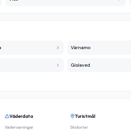
a
Värnamo
Gislaved
Väderdata
Turistmål
Vädervarningar
Skidorter