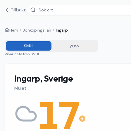
Tillbaka
Hem
Jönköpings län
Ingarp
SMHI
yr.no
Visar data från
SMHI
Ingarp, Sverige
Mulet
17
°