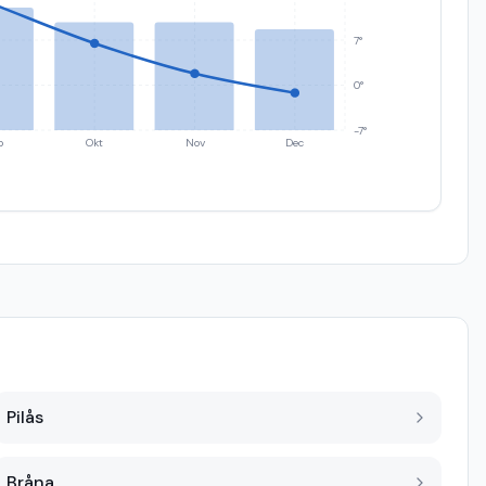
7°
0°
-7°
p
Okt
Nov
Dec
Pilås
Bråna