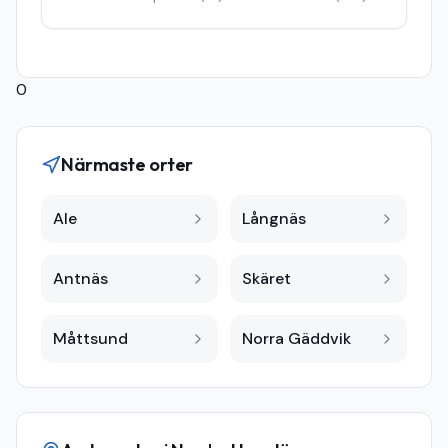
0
Närmaste orter
Ale
Långnäs
Antnäs
Skäret
Måttsund
Norra Gäddvik