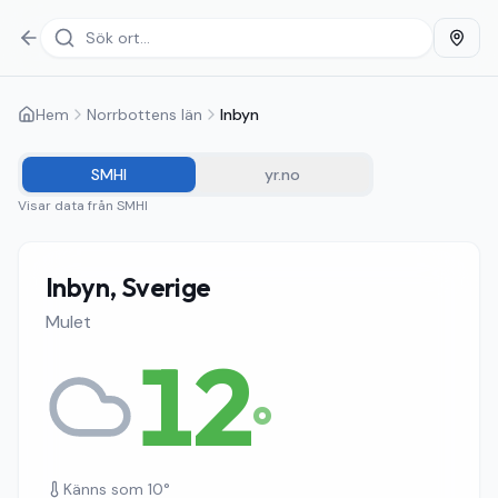
Hem
Norrbottens län
Inbyn
SMHI
yr.no
Visar data från
SMHI
Inbyn, Sverige
Mulet
12
°
Känns som
10
°