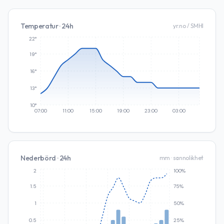
Temperatur · 24h
yr.no / SMHI
22°
19°
16°
13°
10°
07:00
11:00
15:00
19:00
23:00
03:00
Nederbörd · 24h
mm · sannolikhet
2
100%
1.5
75%
1
50%
0.5
25%