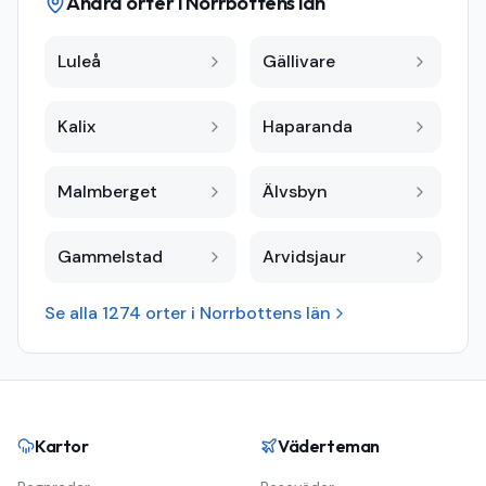
Andra orter i
Norrbottens län
Luleå
Gällivare
Kalix
Haparanda
Malmberget
Älvsbyn
Gammelstad
Arvidsjaur
Se alla
1274
orter i
Norrbottens län
Kartor
Väderteman