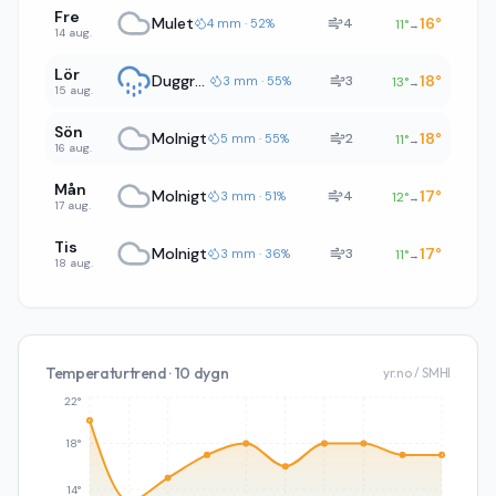
Fre
Mulet
16
°
4
4 mm · 52%
11
°
→
14 aug.
Lör
Duggregn
18
°
3
3 mm · 55%
13
°
→
15 aug.
Sön
Molnigt
18
°
2
5 mm · 55%
11
°
→
16 aug.
Mån
Molnigt
17
°
4
3 mm · 51%
12
°
→
17 aug.
Tis
Molnigt
17
°
3
3 mm · 36%
11
°
→
18 aug.
Temperaturtrend · 10 dygn
yr.no / SMHI
22°
18°
14°