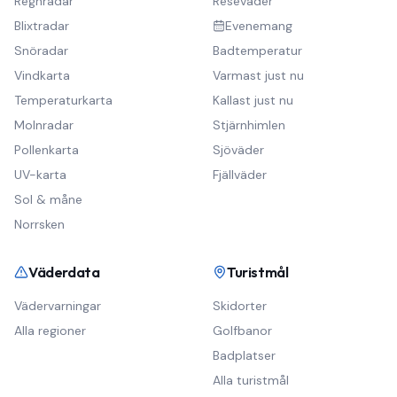
Regnradar
Reseväder
Blixtradar
Evenemang
Snöradar
Badtemperatur
Vindkarta
Varmast just nu
Temperaturkarta
Kallast just nu
Molnradar
Stjärnhimlen
Pollenkarta
Sjöväder
UV-karta
Fjällväder
Sol & måne
Norrsken
Väderdata
Turistmål
Vädervarningar
Skidorter
Alla regioner
Golfbanor
Badplatser
Alla turistmål