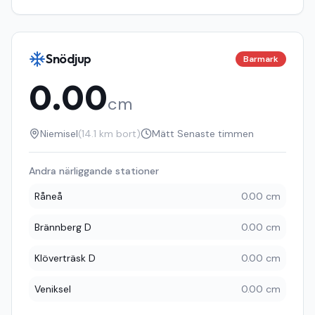
Snödjup
Barmark
0.00
cm
Niemisel
(
14.1
km bort)
Mätt
Senaste timmen
Andra närliggande stationer
Råneå
0.00 cm
Brännberg D
0.00 cm
Klöverträsk D
0.00 cm
Veniksel
0.00 cm