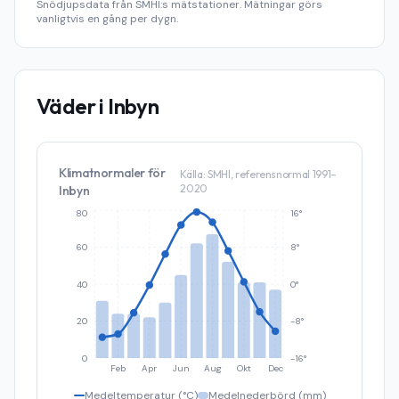
Snödjupsdata från SMHI:s mätstationer. Mätningar görs
vanligtvis en gång per dygn.
Väder i
Inbyn
Klimatnormaler för
Källa: SMHI, referensnormal 1991–
2020
Inbyn
80
16°
60
8°
40
0°
20
-8°
0
-16°
Feb
Apr
Jun
Aug
Okt
Dec
Medeltemperatur (°C)
Medelnederbörd (mm)