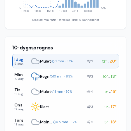
0
0%
07:00
11:00
15:00
19:00
23:00
03:00
Staplar: mm regn · streckad linje: % sannolikhet
10-dygnsprognos
Idag
Mulet
20
°
2
3 mm · 87%
12
°
→
9 aug.
Mån
Regn
13
°
2
10 mm · 93%
10
°
→
10 aug.
Tis
Mulet
15
°
4
1 mm · 30%
9
°
→
11 aug.
Ons
Klart
17
°
3
9
°
→
12 aug.
Tors
Molnigt
18
°
2
0.5 mm · 32%
8
°
→
13 aug.