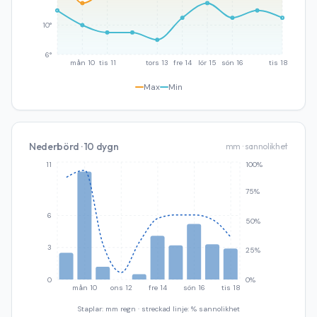
10°
6°
mån 10
tis 11
tors 13
fre 14
lör 15
sön 16
tis 18
Max
Min
Nederbörd · 10 dygn
mm · sannolikhet
11
100%
75%
6
50%
3
25%
0
0%
mån 10
ons 12
fre 14
sön 16
tis 18
Staplar: mm regn · streckad linje: % sannolikhet