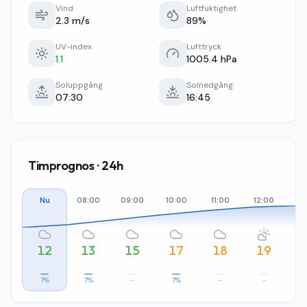
Vind
Luftfuktighet
2.3 m/s
89%
UV-index
Lufttryck
1.1
1005.4 hPa
Soluppgång
Solnedgång
07:30
16:45
Timprognos · 24h
Nu
08:00
09:00
10:00
11:00
12:00
13
12
13
15
17
18
19
7%
7%
–
7%
–
–