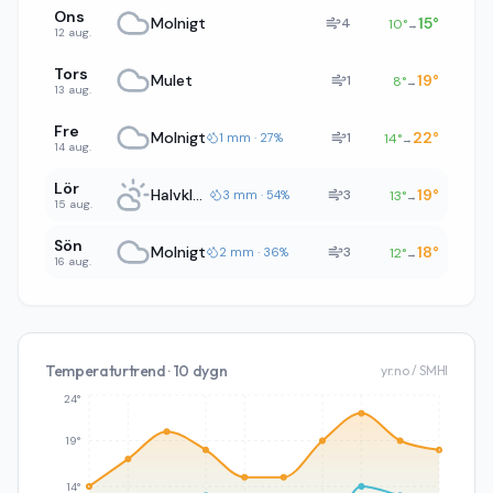
Ons
Molnigt
15
°
4
10
°
→
12 aug.
Tors
Mulet
19
°
1
8
°
→
13 aug.
Fre
Molnigt
22
°
1
1 mm · 27%
14
°
→
14 aug.
Lör
Halvklart
19
°
3
3 mm · 54%
13
°
→
15 aug.
Sön
Molnigt
18
°
3
2 mm · 36%
12
°
→
16 aug.
Temperaturtrend · 10 dygn
yr.no / SMHI
24°
19°
14°