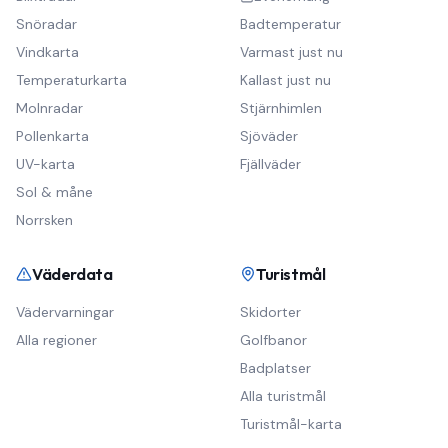
Snöradar
Badtemperatur
Vindkarta
Varmast just nu
Temperaturkarta
Kallast just nu
Molnradar
Stjärnhimlen
Pollenkarta
Sjöväder
UV-karta
Fjällväder
Sol & måne
Norrsken
Väderdata
Turistmål
Vädervarningar
Skidorter
Alla regioner
Golfbanor
Badplatser
Alla turistmål
Turistmål-karta