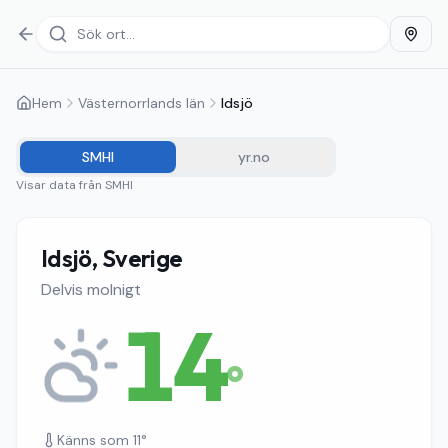
Hem
Västernorrlands län
Idsjö
SMHI
yr.no
Visar data från
SMHI
Idsjö, Sverige
Delvis molnigt
14
°
Känns som
11
°