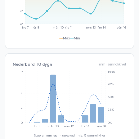
9°
4°
fre 7
lör 8
mån 10
tis 11
tors 13
fre 14
sön 16
Max
Min
Nederbörd · 10 dygn
mm · sannolikhet
7
100%
75%
4
50%
2
25%
0
0%
lör 8
mån 10
ons 12
fre 14
sön 16
Staplar: mm regn · streckad linje: % sannolikhet