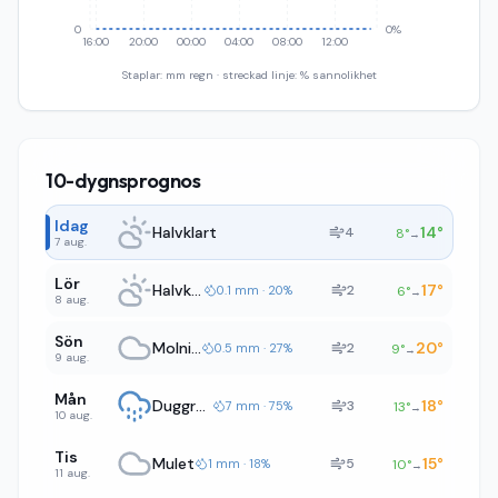
0
0%
16:00
20:00
00:00
04:00
08:00
12:00
Staplar: mm regn · streckad linje: % sannolikhet
10-dygnsprognos
Idag
Halvklart
14
°
4
8
°
→
7 aug.
Lör
Halvklart
17
°
2
0.1 mm · 20%
6
°
→
8 aug.
Sön
Molnigt
20
°
2
0.5 mm · 27%
9
°
→
9 aug.
Mån
Duggregn
18
°
3
7 mm · 75%
13
°
→
10 aug.
Tis
Mulet
15
°
5
1 mm · 18%
10
°
→
11 aug.