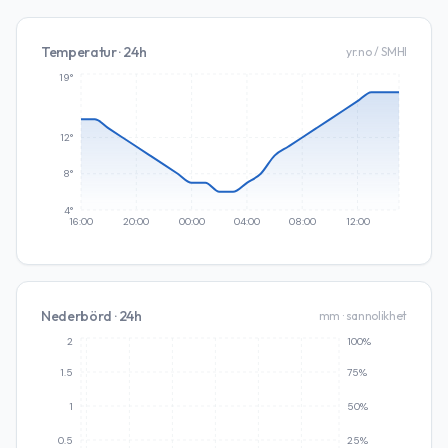
Temperatur · 24h
yr.no / SMHI
19°
12°
8°
4°
16:00
20:00
00:00
04:00
08:00
12:00
Nederbörd · 24h
mm · sannolikhet
2
100%
1.5
75%
1
50%
0.5
25%