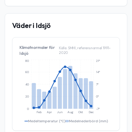
Väder i
Idsjö
Klimatnormaler för
Källa: SMHI, referensnormal 1991–
2020
Idsjö
80
21°
60
14°
40
7°
20
0°
0
-7°
Feb
Apr
Jun
Aug
Okt
Dec
Medeltemperatur (°C)
Medelnederbörd (mm)