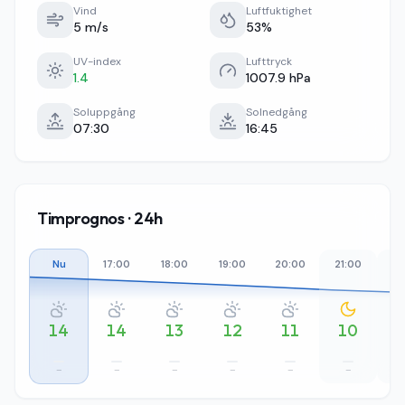
Vind
Luftfuktighet
5 m/s
53%
UV-index
Lufttryck
1.4
1007.9 hPa
Soluppgång
Solnedgång
07:30
16:45
Timprognos · 24h
Nu
17:00
18:00
19:00
20:00
21:00
22
14
14
13
12
11
10
–
–
–
–
–
–