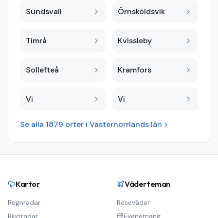
Sundsvall
Örnsköldsvik
Timrå
Kvissleby
Sollefteå
Kramfors
Vi
Vi
Se alla
1879
orter i
Västernorrlands län
Kartor
Väderteman
Regnradar
Reseväder
Blixtradar
Evenemang