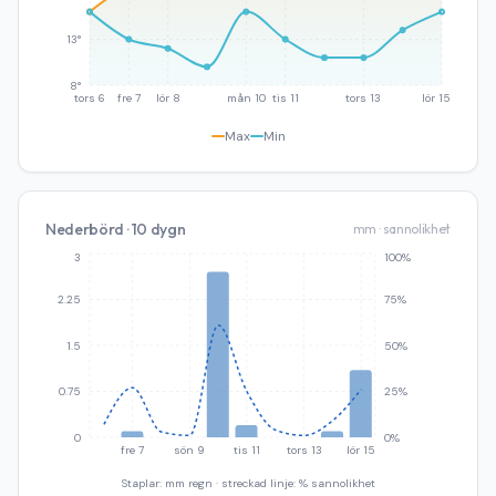
13°
8°
tors 6
fre 7
lör 8
mån 10
tis 11
tors 13
lör 15
Max
Min
Nederbörd · 10 dygn
mm · sannolikhet
3
100%
2.25
75%
1.5
50%
0.75
25%
0
0%
fre 7
sön 9
tis 11
tors 13
lör 15
Staplar: mm regn · streckad linje: % sannolikhet