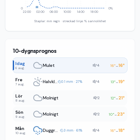
0
0%
22:00
02:00
06:00
10:00
14:00
18:00
Staplar: mm regn · streckad linje: % sannolikhet
10-dygnsprognos
Idag
Mulet
16
°
4
16
°
→
6 aug.
Fre
Halvklart
19
°
4
0.1 mm · 27%
13
°
→
7 aug.
Lör
Molnigt
21
°
2
12
°
→
8 aug.
Sön
Molnigt
23
°
2
10
°
→
9 aug.
Mån
Duggregn
18
°
4
3 mm · 61%
16
°
→
10 aug.