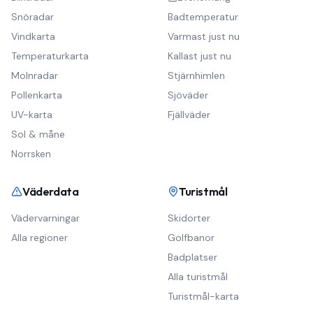
Snöradar
Badtemperatur
Vindkarta
Varmast just nu
Temperaturkarta
Kallast just nu
Molnradar
Stjärnhimlen
Pollenkarta
Sjöväder
UV-karta
Fjällväder
Sol & måne
Norrsken
Väderdata
Turistmål
Vädervarningar
Skidorter
Alla regioner
Golfbanor
Badplatser
Alla turistmål
Turistmål-karta