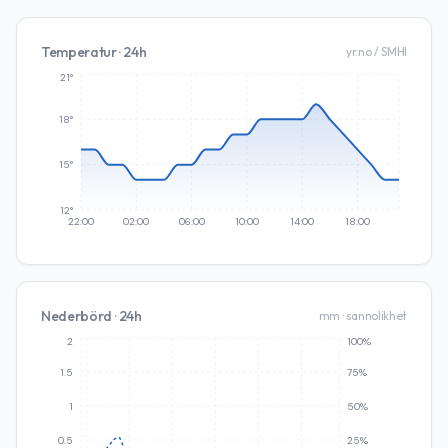
Temperatur · 24h
yr.no / SMHI
21°
18°
15°
12°
22:00
02:00
06:00
10:00
14:00
18:00
Nederbörd · 24h
mm · sannolikhet
2
100%
1.5
75%
1
50%
0.5
25%