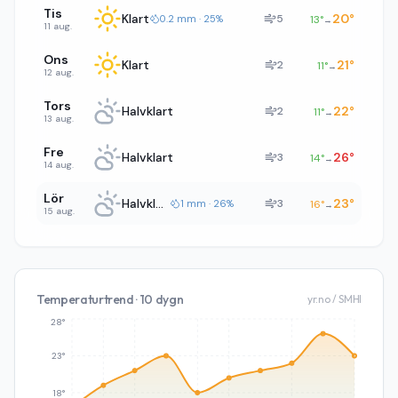
Tis
Klart
20
°
5
0.2 mm · 25%
13
°
→
11 aug.
Ons
Klart
21
°
2
11
°
→
12 aug.
Tors
Halvklart
22
°
2
11
°
→
13 aug.
Fre
Halvklart
26
°
3
14
°
→
14 aug.
Lör
Halvklart
23
°
3
1 mm · 26%
16
°
→
15 aug.
Temperaturtrend · 10 dygn
yr.no / SMHI
28°
23°
18°