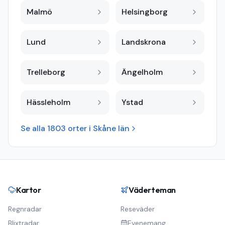
Malmö
Helsingborg
Lund
Landskrona
Trelleborg
Ängelholm
Hässleholm
Ystad
Se alla
1803
orter i
Skåne län
Kartor
Väderteman
Regnradar
Reseväder
Blixtradar
Evenemang