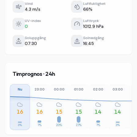
Vind
Luftfuktighet
4.3 m/s
66%
UV-index
Lufttryck
0
1012.9 hPa
Soluppgång
Solnedgång
07:30
16:45
Timprognos · 24h
Nu
23:00
00:00
01:00
02:00
03:00
04
16
16
15
15
14
14
3%
7%
20%
27%
7%
3%