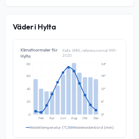
Väder i
Hylta
Klimatnormaler för
Källa: SMHI, referensnormal 1991–
2020
Hylta
80
24°
60
18°
40
12°
20
6°
0
0°
Feb
Apr
Jun
Aug
Okt
Dec
Medeltemperatur (°C)
Medelnederbörd (mm)