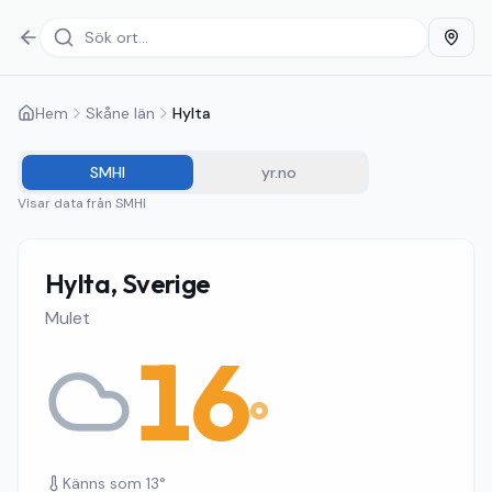
Hem
Skåne län
Hylta
SMHI
yr.no
Visar data från
SMHI
Hylta, Sverige
Mulet
16
°
Känns som
13
°