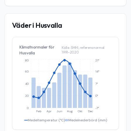
Väder i
Husvalla
Klimatnormaler för
Källa: SMHI, referensnormal
1991–2020
Husvalla
80
21°
60
14°
40
7°
20
0°
0
-7°
Feb
Apr
Jun
Aug
Okt
Dec
Medeltemperatur (°C)
Medelnederbörd (mm)