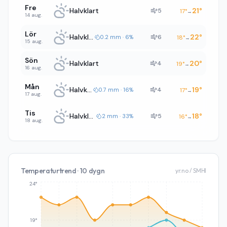
Fre
Halvklart
21
°
5
17
°
→
14 aug.
Lör
Halvklart
22
°
6
0.2 mm · 6%
18
°
→
15 aug.
Sön
Halvklart
20
°
4
19
°
→
16 aug.
Mån
Halvklart
19
°
4
0.7 mm · 16%
17
°
→
17 aug.
Tis
Halvklart
18
°
5
2 mm · 33%
16
°
→
18 aug.
Temperaturtrend · 10 dygn
yr.no / SMHI
24°
19°