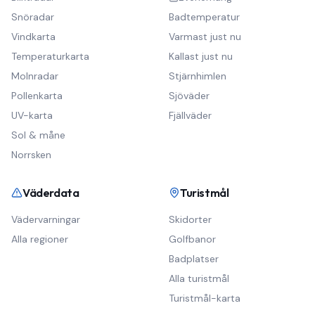
Snöradar
Badtemperatur
Vindkarta
Varmast just nu
Temperaturkarta
Kallast just nu
Molnradar
Stjärnhimlen
Pollenkarta
Sjöväder
UV-karta
Fjällväder
Sol & måne
Norrsken
Väderdata
Turistmål
Vädervarningar
Skidorter
Alla regioner
Golfbanor
Badplatser
Alla turistmål
Turistmål-karta