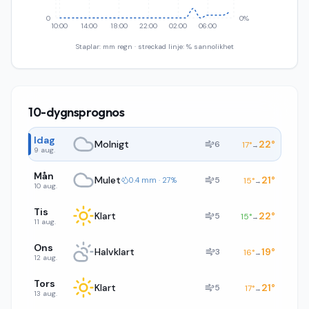
0
0%
10:00
14:00
18:00
22:00
02:00
06:00
Staplar: mm regn · streckad linje: % sannolikhet
10-dygnsprognos
Idag
Molnigt
22
°
6
17
°
→
9 aug.
Mån
Mulet
21
°
5
0.4 mm · 27%
15
°
→
10 aug.
Tis
Klart
22
°
5
15
°
→
11 aug.
Ons
Halvklart
19
°
3
16
°
→
12 aug.
Tors
Klart
21
°
5
17
°
→
13 aug.