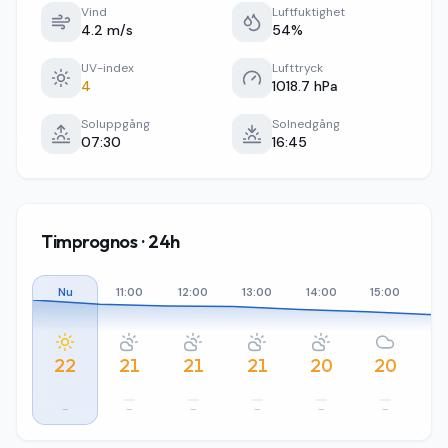
Vind
Luftfuktighet
4.2 m/s
54%
UV-index
Lufttryck
4
1018.7 hPa
Soluppgång
Solnedgång
07:30
16:45
Timprognos · 24h
Nu
11:00
12:00
13:00
14:00
15:00
16
22
21
21
21
20
20
–
–
–
–
–
–