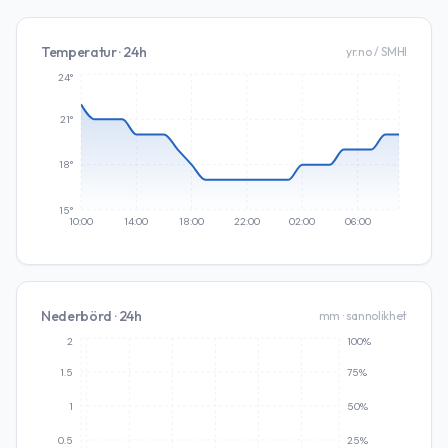
Temperatur · 24h
yr.no / SMHI
24°
21°
18°
15°
10:00
14:00
18:00
22:00
02:00
06:00
Nederbörd · 24h
mm · sannolikhet
2
100%
1.5
75%
1
50%
0.5
25%