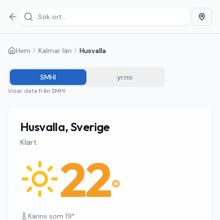
Hem
Kalmar län
Husvalla
SMHI
yr.no
Visar data från
SMHI
Husvalla, Sverige
Klart
22
°
Känns som
19
°