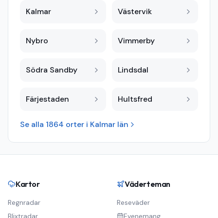
Kalmar
Västervik
Nybro
Vimmerby
Södra Sandby
Lindsdal
Färjestaden
Hultsfred
Se alla
1864
orter i
Kalmar län
Kartor
Väderteman
Regnradar
Reseväder
Blixtradar
Evenemang