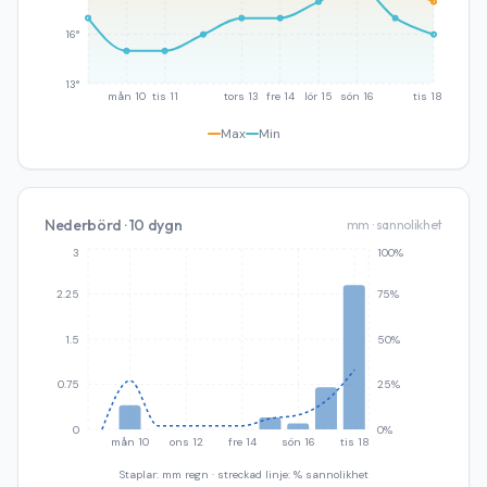
16°
13°
mån 10
tis 11
tors 13
fre 14
lör 15
sön 16
tis 18
Max
Min
Nederbörd · 10 dygn
mm · sannolikhet
3
100%
2.25
75%
1.5
50%
0.75
25%
0
0%
mån 10
ons 12
fre 14
sön 16
tis 18
Staplar: mm regn · streckad linje: % sannolikhet