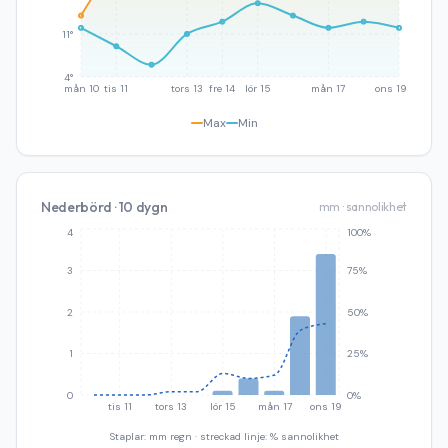
11°
4°
mån 10
tis 11
tors 13
fre 14
lör 15
mån 17
ons 19
Max
Min
Nederbörd · 10 dygn
mm · sannolikhet
4
100%
3
75%
2
50%
1
25%
0
0%
tis 11
tors 13
lör 15
mån 17
ons 19
Staplar: mm regn · streckad linje: % sannolikhet