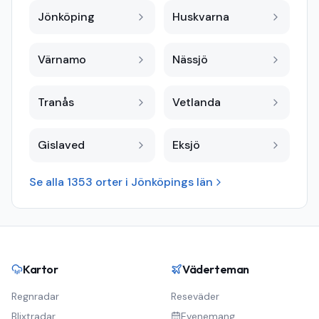
Jönköping
Huskvarna
Värnamo
Nässjö
Tranås
Vetlanda
Gislaved
Eksjö
Se alla
1353
orter i
Jönköpings län
Kartor
Väderteman
Regnradar
Reseväder
Blixtradar
Evenemang