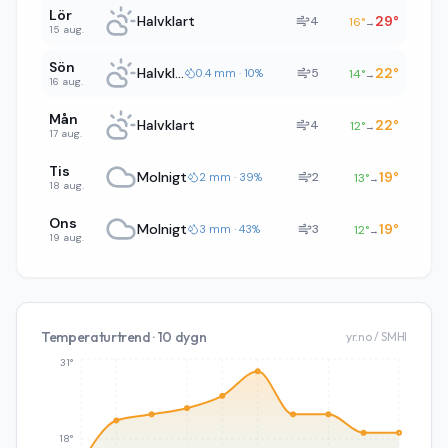
Lör
Halvklart
29
°
4
16
°
→
15 aug.
Sön
Halvklart
22
°
5
0.4 mm · 10%
14
°
→
16 aug.
Mån
Halvklart
22
°
4
12
°
→
17 aug.
Tis
Molnigt
19
°
2
2 mm · 39%
13
°
→
18 aug.
Ons
Molnigt
19
°
3
3 mm · 43%
12
°
→
19 aug.
Temperaturtrend · 10 dygn
yr.no / SMHI
31°
18°