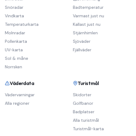
Snöradar
Badtemperatur
Vindkarta
Varmast just nu
Temperaturkarta
Kallast just nu
Molnradar
Stjärnhimlen
Pollenkarta
Sjöväder
UV-karta
Fjällväder
Sol & måne
Norrsken
Väderdata
Turistmål
Vädervarningar
Skidorter
Alla regioner
Golfbanor
Badplatser
Alla turistmål
Turistmål-karta