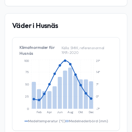
Väder i
Husnäs
Klimatnormaler för
Källa: SMHI, referensnormal
1991–2020
Husnäs
100
21°
75
14°
50
7°
25
0°
0
-7°
Feb
Apr
Jun
Aug
Okt
Dec
Medeltemperatur (°C)
Medelnederbörd (mm)