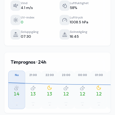
Vind
Luftfuktighet
4.1 m/s
58%
UV-index
Lufttryck
0
1008.5 hPa
Soluppgång
Solnedgång
07:30
16:45
Timprognos · 24h
Nu
21:00
22:00
23:00
00:00
01:00
02
14
13
13
12
12
12
–
–
–
–
–
–