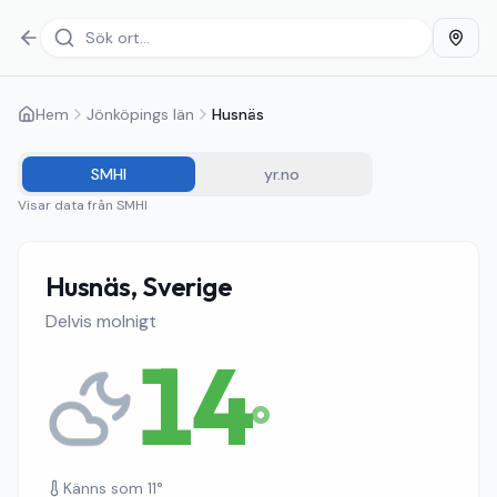
Hem
Jönköpings län
Husnäs
SMHI
yr.no
Visar data från
SMHI
Husnäs, Sverige
Delvis molnigt
14
°
Känns som
11
°