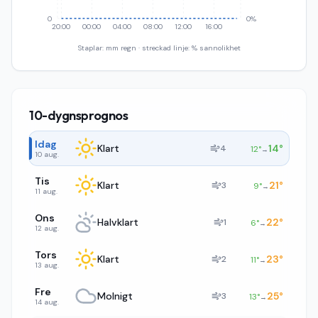
0
0%
20:00
00:00
04:00
08:00
12:00
16:00
Staplar: mm regn · streckad linje: % sannolikhet
10-dygnsprognos
Idag
Klart
14
°
4
12
°
→
10 aug.
Tis
Klart
21
°
3
9
°
→
11 aug.
Ons
Halvklart
22
°
1
6
°
→
12 aug.
Tors
Klart
23
°
2
11
°
→
13 aug.
Fre
Molnigt
25
°
3
13
°
→
14 aug.