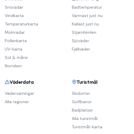
Snöradar
Badtemperatur
Vindkarta
Varmast just nu
Temperaturkarta
Kallast just nu
Molnradar
Stjärnhimlen
Pollenkarta
Sjöväder
UV-karta
Fjällväder
Sol & måne
Norrsken
Väderdata
Turistmål
Vädervarningar
Skidorter
Alla regioner
Golfbanor
Badplatser
Alla turistmål
Turistmål-karta