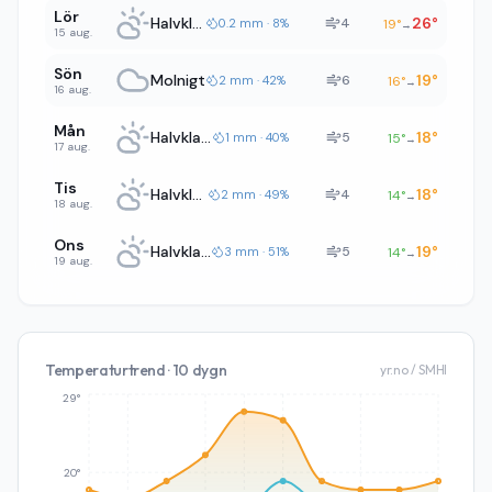
Lör
Halvklart
26
°
4
0.2 mm · 8%
19
°
→
15 aug.
Sön
Molnigt
19
°
6
2 mm · 42%
16
°
→
16 aug.
Mån
Halvklart
18
°
5
1 mm · 40%
15
°
→
17 aug.
Tis
Halvklart
18
°
4
2 mm · 49%
14
°
→
18 aug.
Ons
Halvklart
19
°
5
3 mm · 51%
14
°
→
19 aug.
Temperaturtrend · 10 dygn
yr.no / SMHI
29°
20°