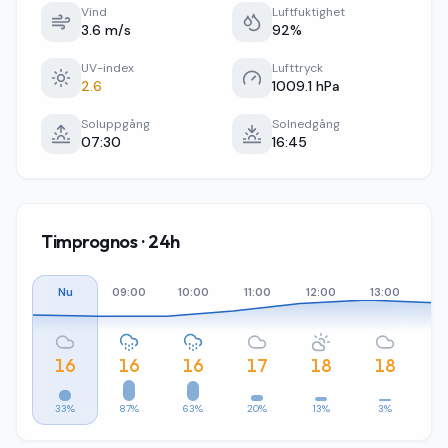
Vind
Luftfuktighet
3.6 m/s
92%
UV-index
Lufttryck
2.6
1009.1 hPa
Soluppgång
Solnedgång
07:30
16:45
Timprognos · 24h
Nu
09:00
10:00
11:00
12:00
13:00
14
16
16
16
17
18
18
33%
87%
63%
20%
13%
3%