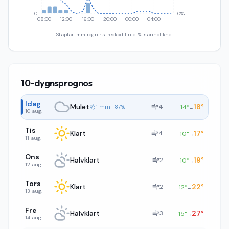
0
0%
08:00
12:00
16:00
20:00
00:00
04:00
Staplar: mm regn · streckad linje: % sannolikhet
10-dygnsprognos
Idag
Mulet
18
°
4
1 mm · 87%
14
°
→
10 aug.
Tis
Klart
17
°
4
10
°
→
11 aug.
Ons
Halvklart
19
°
2
10
°
→
12 aug.
Tors
Klart
22
°
2
12
°
→
13 aug.
Fre
Halvklart
27
°
3
15
°
→
14 aug.