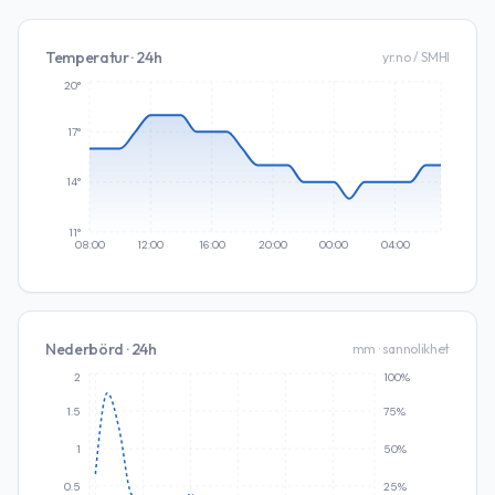
Temperatur · 24h
yr.no / SMHI
20°
17°
14°
11°
08:00
12:00
16:00
20:00
00:00
04:00
Nederbörd · 24h
mm · sannolikhet
2
100%
1.5
75%
1
50%
0.5
25%