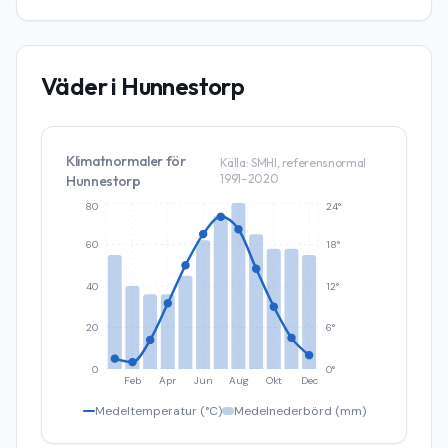
Väder i
Hunnestorp
Klimatnormaler för
Källa: SMHI, referensnormal
1991–2020
Hunnestorp
80
24°
60
18°
40
12°
20
6°
0
0°
Feb
Apr
Jun
Aug
Okt
Dec
Medeltemperatur (°C)
Medelnederbörd (mm)