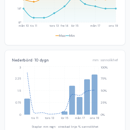
14°
8°
mån 10
tis 11
tors 13
fre 14
lör 15
mån 17
ons 19
Max
Min
Nederbörd · 10 dygn
mm · sannolikhet
3
100%
2.25
75%
1.5
50%
0.75
25%
0
0%
tis 11
tors 13
lör 15
mån 17
ons 19
Staplar: mm regn · streckad linje: % sannolikhet