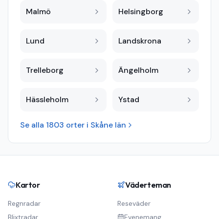
Malmö
Helsingborg
Lund
Landskrona
Trelleborg
Ängelholm
Hässleholm
Ystad
Se alla
1803
orter i
Skåne län
Kartor
Väderteman
Regnradar
Reseväder
Blixtradar
Evenemang