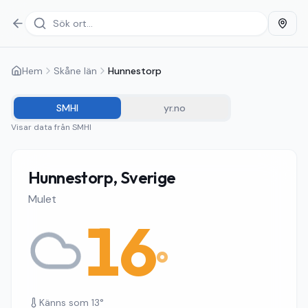
Hem
Skåne län
Hunnestorp
SMHI
yr.no
Visar data från
SMHI
Hunnestorp, Sverige
Mulet
16
°
Känns som
13
°