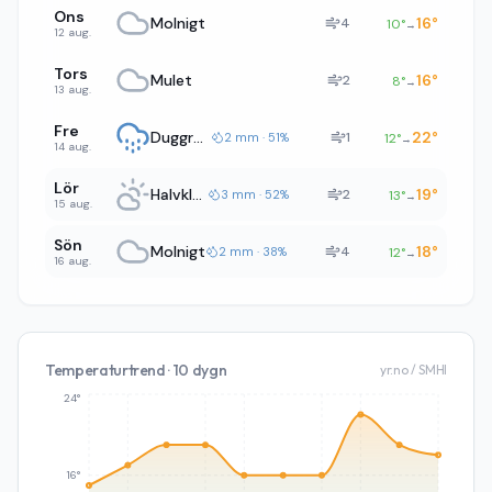
Ons
Molnigt
16
°
4
10
°
→
12 aug.
Tors
Mulet
16
°
2
8
°
→
13 aug.
Fre
Duggregn
22
°
1
2 mm · 51%
12
°
→
14 aug.
Lör
Halvklart
19
°
2
3 mm · 52%
13
°
→
15 aug.
Sön
Molnigt
18
°
4
2 mm · 38%
12
°
→
16 aug.
Temperaturtrend · 10 dygn
yr.no / SMHI
24°
16°