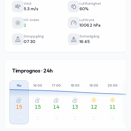
Vind
Luftfuktighet
5.3 m/s
60%
UV-index
Lufttryck
2
1006.2 hPa
Soluppgång
Solnedgång
07:30
16:45
Timprognos · 24h
Nu
16:00
17:00
18:00
19:00
20:00
21
15
15
14
13
12
11
–
–
–
–
–
–