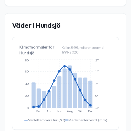
Väder i
Hundsjö
Klimatnormaler för
Källa: SMHI, referensnormal
1991–2020
Hundsjö
80
21°
60
14°
40
7°
20
0°
0
-7°
Feb
Apr
Jun
Aug
Okt
Dec
Medeltemperatur (°C)
Medelnederbörd (mm)