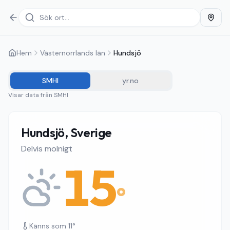
Hem
Västernorrlands län
Hundsjö
SMHI
yr.no
Visar data från
SMHI
Hundsjö, Sverige
Delvis molnigt
15
°
Känns som
11
°