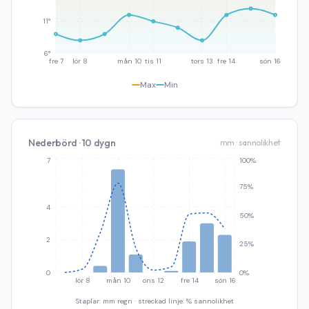
11°
6°
fre 7
lör 8
mån 10
tis 11
tors 13
fre 14
sön 16
Max
Min
Nederbörd · 10 dygn
mm · sannolikhet
7
100%
75%
4
50%
2
25%
0
0%
lör 8
mån 10
ons 12
fre 14
sön 16
Staplar: mm regn · streckad linje: % sannolikhet