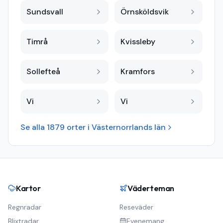
Sundsvall
Örnsköldsvik
Timrå
Kvissleby
Sollefteå
Kramfors
Vi
Vi
Se alla
1879
orter i
Västernorrlands län
Kartor
Väderteman
Regnradar
Reseväder
Blixtradar
Evenemang