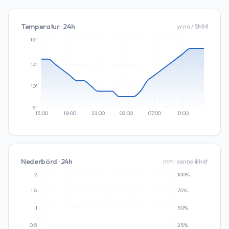
Temperatur · 24h
yr.no / SMHI
19°
14°
10°
6°
15:00
19:00
23:00
03:00
07:00
11:00
Nederbörd · 24h
mm · sannolikhet
2
100%
1.5
75%
1
50%
0.5
25%