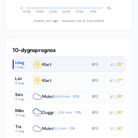
0
0%
15:00
19:00
23:00
03:00
07:00
11:00
Staplar: mm regn · streckad linje: % sannolikhet
10-dygnsprognos
Idag
Klart
15
°
5
9
°
→
7 aug.
Lör
Klart
17
°
3
8
°
→
8 aug.
Sön
Mulet
19
°
2
0.4 mm · 35%
9
°
→
9 aug.
Mån
Duggregn
19
°
3
6 mm · 78%
12
°
→
10 aug.
Tis
Mulet
16
°
5
1 mm · 21%
11
°
→
11 aug.