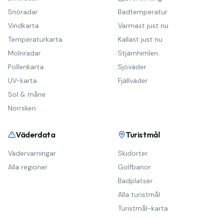
Snöradar
Badtemperatur
Vindkarta
Varmast just nu
Temperaturkarta
Kallast just nu
Molnradar
Stjärnhimlen
Pollenkarta
Sjöväder
UV-karta
Fjällväder
Sol & måne
Norrsken
Väderdata
Turistmål
Vädervarningar
Skidorter
Alla regioner
Golfbanor
Badplatser
Alla turistmål
Turistmål-karta