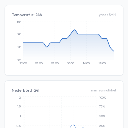
Temperatur · 24h
yr.no / SMHI
19°
16°
13°
10°
22:00
02:00
06:00
10:00
14:00
18:00
Nederbörd · 24h
mm · sannolikhet
2
100%
1.5
75%
1
50%
0.5
25%