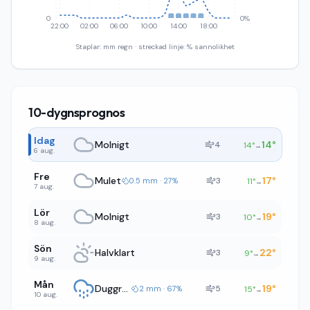
0
0%
22:00
02:00
06:00
10:00
14:00
18:00
Staplar: mm regn · streckad linje: % sannolikhet
10-dygnsprognos
Idag
Molnigt
14
°
4
14
°
→
6 aug.
Fre
Mulet
17
°
3
0.5 mm · 27%
11
°
→
7 aug.
Lör
Molnigt
19
°
3
10
°
→
8 aug.
Sön
Halvklart
22
°
3
9
°
→
9 aug.
Mån
Duggregn
19
°
5
2 mm · 67%
15
°
→
10 aug.