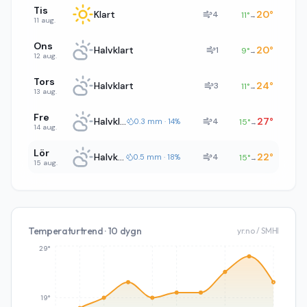
Tis
Klart
20
°
4
11
°
→
11 aug.
Ons
Halvklart
20
°
1
9
°
→
12 aug.
Tors
Halvklart
24
°
3
11
°
→
13 aug.
Fre
Halvklart
27
°
4
0.3 mm · 14%
15
°
→
14 aug.
Lör
Halvklart
22
°
4
0.5 mm · 18%
15
°
→
15 aug.
Temperaturtrend · 10 dygn
yr.no / SMHI
29°
19°