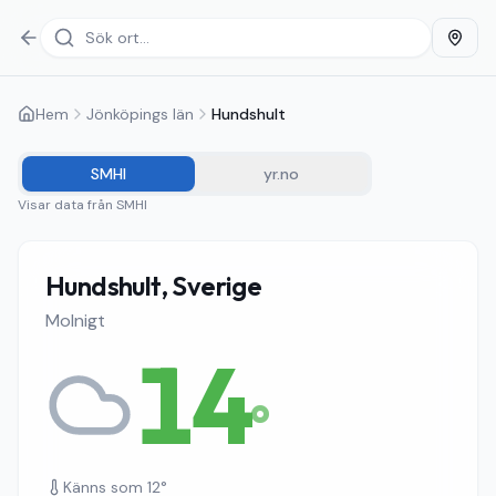
Hem
Jönköpings län
Hundshult
SMHI
yr.no
Visar data från
SMHI
Hundshult, Sverige
Molnigt
14
°
Känns som
12
°