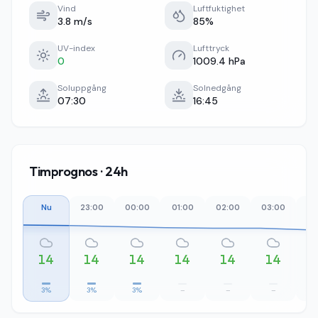
Vind
Luftfuktighet
3.8 m/s
85%
UV-index
Lufttryck
0
1009.4 hPa
Soluppgång
Solnedgång
07:30
16:45
Timprognos · 24h
Nu
23:00
00:00
01:00
02:00
03:00
04
14
14
14
14
14
14
3%
3%
3%
–
–
–