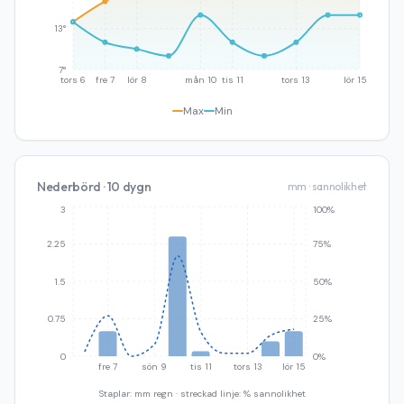
13°
7°
tors 6
fre 7
lör 8
mån 10
tis 11
tors 13
lör 15
Max
Min
Nederbörd · 10 dygn
mm · sannolikhet
3
100%
2.25
75%
1.5
50%
0.75
25%
0
0%
fre 7
sön 9
tis 11
tors 13
lör 15
Staplar: mm regn · streckad linje: % sannolikhet