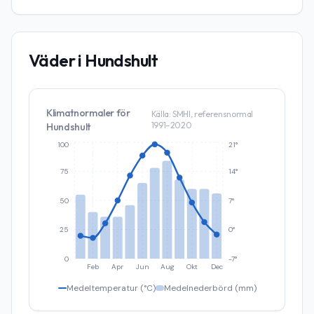
Väder i
Hundshult
Klimatnormaler för
Källa: SMHI, referensnormal
1991–2020
Hundshult
100
21°
75
14°
50
7°
25
0°
0
-7°
Feb
Apr
Jun
Aug
Okt
Dec
Medeltemperatur (°C)
Medelnederbörd (mm)