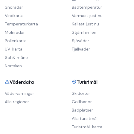
Snöradar
Badtemperatur
Vindkarta
Varmast just nu
Temperaturkarta
Kallast just nu
Molnradar
Stjärnhimlen
Pollenkarta
Sjöväder
UV-karta
Fjällväder
Sol & måne
Norrsken
Väderdata
Turistmål
Vädervarningar
Skidorter
Alla regioner
Golfbanor
Badplatser
Alla turistmål
Turistmål-karta