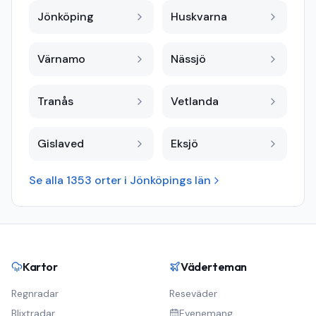
Jönköping
Huskvarna
Värnamo
Nässjö
Tranås
Vetlanda
Gislaved
Eksjö
Se alla
1353
orter i
Jönköpings län
Kartor
Väderteman
Regnradar
Reseväder
Blixtradar
Evenemang