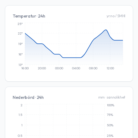
Temperatur · 24h
yr.no / SMHI
25°
22°
19°
16°
13°
16:00
20:00
00:00
04:00
08:00
12:00
Nederbörd · 24h
mm · sannolikhet
2
100%
1.5
75%
1
50%
0.5
25%