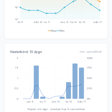
16°
12°
lör 8
mån 10
tis 11
tors 13
fre 14
lör 15
mån 17
Max
Min
Nederbörd · 10 dygn
mm · sannolikhet
2
100%
1.5
75%
1
50%
0.5
25%
0
0%
sön 9
tis 11
tors 13
lör 15
mån 17
Staplar: mm regn · streckad linje: % sannolikhet