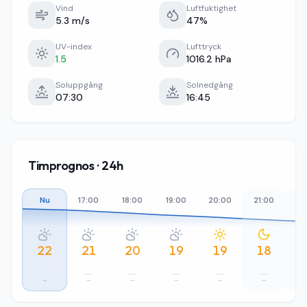
Vind
Luftfuktighet
5.3 m/s
47%
UV-index
Lufttryck
1.5
1016.2 hPa
Soluppgång
Solnedgång
07:30
16:45
Timprognos · 24h
Nu
17:00
18:00
19:00
20:00
21:00
22
22
21
20
19
19
18
–
–
–
–
–
–