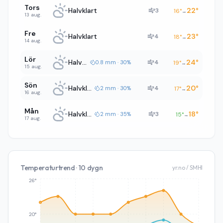
Tors
Halvklart
22
°
3
16
°
→
13 aug.
Fre
Halvklart
23
°
4
18
°
→
14 aug.
Lör
Halvklart
24
°
4
0.8 mm · 30%
19
°
→
15 aug.
Sön
Halvklart
20
°
4
2 mm · 30%
17
°
→
16 aug.
Mån
Halvklart
18
°
3
2 mm · 35%
15
°
→
17 aug.
Temperaturtrend · 10 dygn
yr.no / SMHI
26°
20°