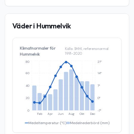
Väder i
Hummelvik
Klimatnormaler för
Källa: SMHI, referensnormal
1991–2020
Hummelvik
80
21°
60
14°
40
7°
20
0°
0
-7°
Feb
Apr
Jun
Aug
Okt
Dec
Medeltemperatur (°C)
Medelnederbörd (mm)