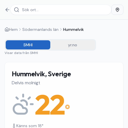
Hem
Södermanlands län
Hummelvik
SMHI
yr.no
Visar data från
SMHI
Hummelvik, Sverige
Delvis molnigt
22
°
Känns som
18
°