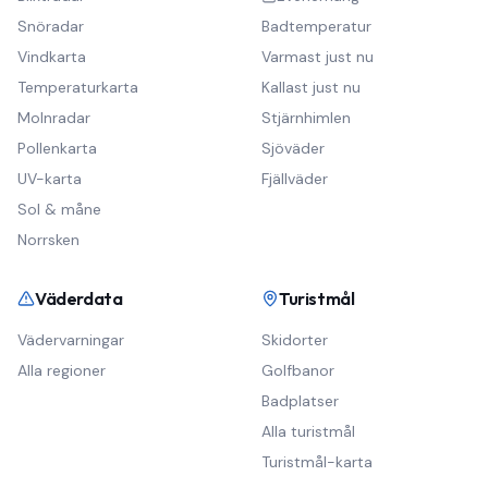
Snöradar
Badtemperatur
Vindkarta
Varmast just nu
Temperaturkarta
Kallast just nu
Molnradar
Stjärnhimlen
Pollenkarta
Sjöväder
UV-karta
Fjällväder
Sol & måne
Norrsken
Väderdata
Turistmål
Vädervarningar
Skidorter
Alla regioner
Golfbanor
Badplatser
Alla turistmål
Turistmål-karta