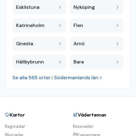
Eskilstuna
Nyköping
Katrineholm
Flen
Gnesta
Arnö
Hällbybrunn
Bara
Se alla
565
orter i
Södermanlands län
Kartor
Väderteman
Regnradar
Reseväder
Blixtradar
Evenemang