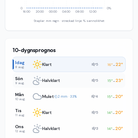
0
0%
16:00
20:00
00:00
04:00
08:00
12:00
Staplar: mm regn · streckad linje: % sannolikhet
10-dygnsprognos
Idag
Klart
22
°
5
16
°
→
8 aug.
Sön
Halvklart
23
°
5
15
°
→
9 aug.
Mån
Mulet
20
°
4
2 mm · 33%
15
°
→
10 aug.
Tis
Klart
20
°
5
14
°
→
11 aug.
Ons
Halvklart
20
°
3
14
°
→
12 aug.