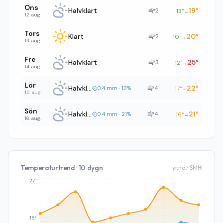
Ons
Halvklart
19
°
2
13
°
→
12 aug.
Tors
Klart
20
°
2
10
°
→
13 aug.
Fre
Halvklart
25
°
3
12
°
→
14 aug.
Lör
Halvklart
22
°
4
0.4 mm · 13%
17
°
→
15 aug.
Sön
Halvklart
21
°
4
0.4 mm · 21%
16
°
→
16 aug.
Temperaturtrend · 10 dygn
yr.no / SMHI
27°
18°