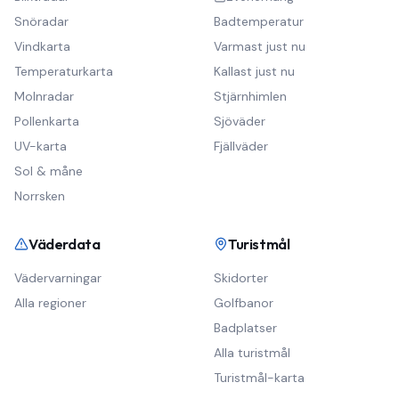
Snöradar
Badtemperatur
Vindkarta
Varmast just nu
Temperaturkarta
Kallast just nu
Molnradar
Stjärnhimlen
Pollenkarta
Sjöväder
UV-karta
Fjällväder
Sol & måne
Norrsken
Väderdata
Turistmål
Vädervarningar
Skidorter
Alla regioner
Golfbanor
Badplatser
Alla turistmål
Turistmål-karta