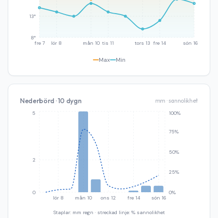
13°
8°
fre 7
lör 8
mån 10
tis 11
tors 13
fre 14
sön 16
Max
Min
Nederbörd · 10 dygn
mm · sannolikhet
5
100%
75%
50%
2
25%
0
0%
lör 8
mån 10
ons 12
fre 14
sön 16
Staplar: mm regn · streckad linje: % sannolikhet