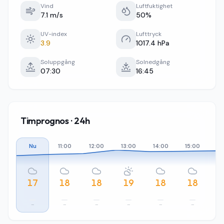
Vind
Luftfuktighet
7.1 m/s
50%
UV-index
Lufttryck
3.9
1017.4 hPa
Soluppgång
Solnedgång
07:30
16:45
Timprognos · 24h
Nu
11:00
12:00
13:00
14:00
15:00
16
17
18
18
19
18
18
–
–
–
–
–
–