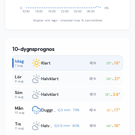
0
0%
10:00
14:00
18:00
22:00
02:00
06:00
Staplar: mm regn · streckad linje: % sannolikhet
10-dygnsprognos
Idag
Klart
19
°
6
15
°
→
7 aug.
Lör
Halvklart
21
°
4
14
°
→
8 aug.
Sön
Halvklart
24
°
5
13
°
→
9 aug.
Mån
Duggregn
17
°
4
5 mm · 78%
16
°
→
10 aug.
Tis
Halvklart
18
°
6
0.8 mm · 60%
14
°
→
11 aug.