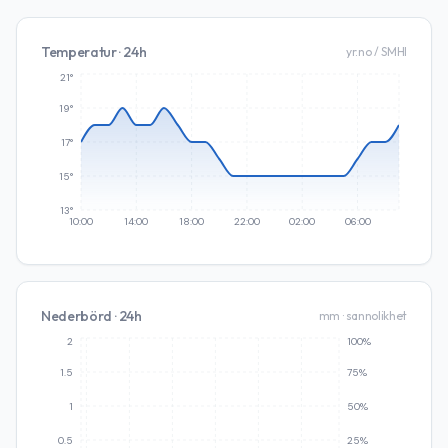
Temperatur · 24h
yr.no / SMHI
21°
19°
17°
15°
13°
10:00
14:00
18:00
22:00
02:00
06:00
Nederbörd · 24h
mm · sannolikhet
2
100%
1.5
75%
1
50%
0.5
25%