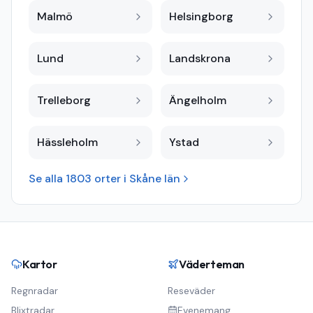
Malmö
Helsingborg
Lund
Landskrona
Trelleborg
Ängelholm
Hässleholm
Ystad
Se alla
1803
orter i
Skåne län
Kartor
Väderteman
Regnradar
Reseväder
Blixtradar
Evenemang