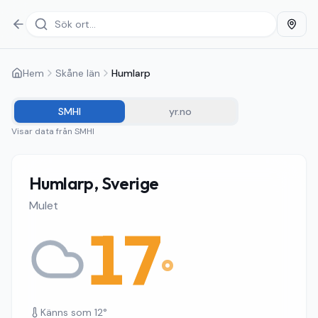
Hem
Skåne län
Humlarp
SMHI
yr.no
Visar data från
SMHI
Humlarp, Sverige
Mulet
17
°
Känns som
12
°