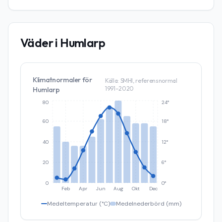
Väder i
Humlarp
Klimatnormaler för
Källa: SMHI, referensnormal
1991–2020
Humlarp
80
24°
60
18°
40
12°
20
6°
0
0°
Feb
Apr
Jun
Aug
Okt
Dec
Medeltemperatur (°C)
Medelnederbörd (mm)