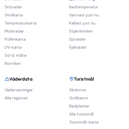
Snöradar
Badtemperatur
Vindkarta
Varmast just nu
Temperaturkarta
Kallast just nu
Molnradar
Stjärnhimlen
Pollenkarta
Sjöväder
UV-karta
Fjällväder
Sol & måne
Norrsken
Väderdata
Turistmål
Vädervarningar
Skidorter
Alla regioner
Golfbanor
Badplatser
Alla turistmål
Turistmål-karta