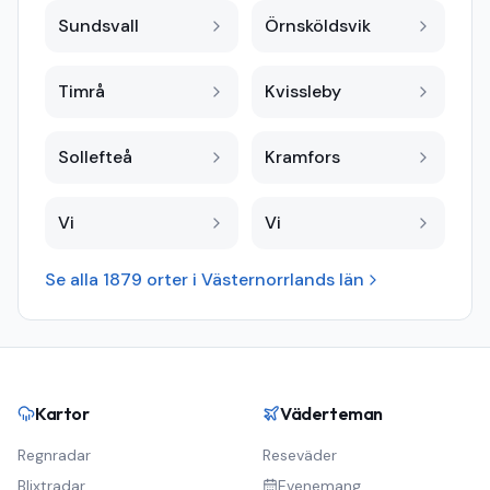
Sundsvall
Örnsköldsvik
Timrå
Kvissleby
Sollefteå
Kramfors
Vi
Vi
Se alla
1879
orter i
Västernorrlands län
Kartor
Väderteman
Regnradar
Reseväder
Blixtradar
Evenemang