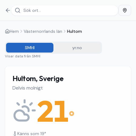
Hem
Västernorrlands län
Hultom
SMHI
yr.no
Visar data från
SMHI
Hultom, Sverige
Delvis molnigt
21
°
Känns som
19
°