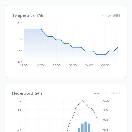
Temperatur · 24h
yr.no / SMHI
23°
18°
15°
12°
12:00
16:00
20:00
00:00
04:00
08:00
Nederbörd · 24h
mm · sannolikhet
2
100%
1.5
75%
1
50%
0.5
25%