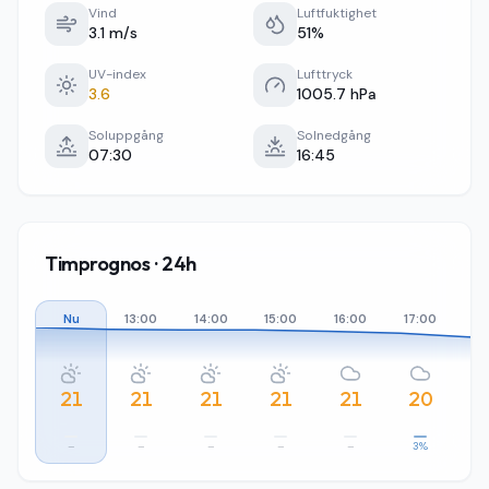
Vind
Luftfuktighet
3.1 m/s
51%
UV-index
Lufttryck
3.6
1005.7 hPa
Soluppgång
Solnedgång
07:30
16:45
Timprognos · 24h
Nu
13:00
14:00
15:00
16:00
17:00
18
21
21
21
21
21
20
–
–
–
–
–
3%