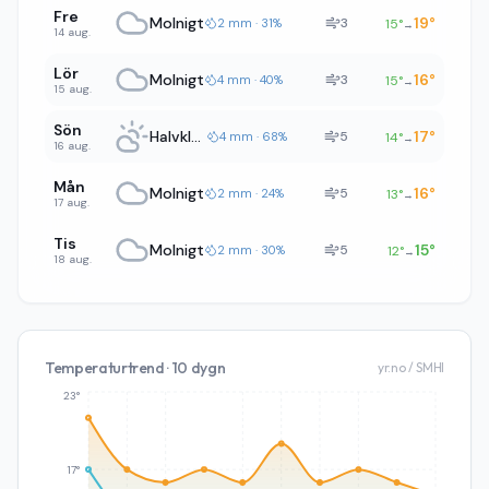
Fre
Molnigt
19
°
3
2 mm · 31%
15
°
→
14 aug.
Lör
Molnigt
16
°
3
4 mm · 40%
15
°
→
15 aug.
Sön
Halvklart
17
°
5
4 mm · 68%
14
°
→
16 aug.
Mån
Molnigt
16
°
5
2 mm · 24%
13
°
→
17 aug.
Tis
Molnigt
15
°
5
2 mm · 30%
12
°
→
18 aug.
Temperaturtrend · 10 dygn
yr.no / SMHI
23°
17°