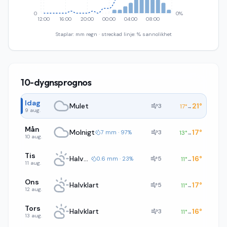
0
0%
12:00
16:00
20:00
00:00
04:00
08:00
Staplar: mm regn · streckad linje: % sannolikhet
10-dygnsprognos
Idag
Mulet
21
°
3
17
°
→
9 aug.
Mån
Molnigt
17
°
3
7 mm · 97%
13
°
→
10 aug.
Tis
Halvklart
16
°
5
0.6 mm · 23%
11
°
→
11 aug.
Ons
Halvklart
17
°
5
11
°
→
12 aug.
Tors
Halvklart
16
°
3
11
°
→
13 aug.