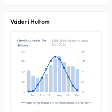
Väder i
Hultom
Klimatnormaler för
Källa: SMHI, referensnormal
1991–2020
Hultom
80
21°
60
14°
40
7°
20
0°
0
-7°
Feb
Apr
Jun
Aug
Okt
Dec
Medeltemperatur (°C)
Medelnederbörd (mm)