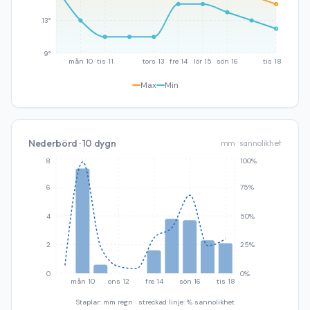
13°
9°
mån 10
tis 11
tors 13
fre 14
lör 15
sön 16
tis 18
Max
Min
Nederbörd · 10 dygn
mm · sannolikhet
8
100%
6
75%
4
50%
2
25%
0
0%
mån 10
ons 12
fre 14
sön 16
tis 18
Staplar: mm regn · streckad linje: % sannolikhet