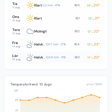
Tis
Klart
20
°
5
2 mm · 47%
14
°
→
11 aug.
Ons
Klart
21
°
1
12
°
→
12 aug.
Tors
Molnigt
22
°
2
12
°
→
13 aug.
Fre
Halvklart
23
°
4
0.7 mm · 27%
15
°
→
14 aug.
Lör
Halvklart
22
°
3
0.8 mm · 31%
16
°
→
15 aug.
Temperaturtrend · 10 dygn
yr.no / SMHI
25°
21°
17°