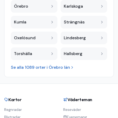
Örebro
Karlskoga
Kumla
Strängnäs
Oxelösund
Lindesberg
Torshälla
Hallsberg
Se alla
1089
orter i
Örebro län
Kartor
Väderteman
Regnradar
Reseväder
Blixtradar
Evenemang