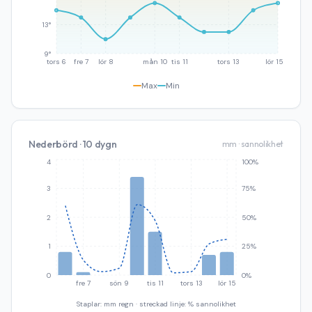
13°
9°
tors 6
fre 7
lör 8
mån 10
tis 11
tors 13
lör 15
Max
Min
Nederbörd · 10 dygn
mm · sannolikhet
4
100%
3
75%
2
50%
1
25%
0
0%
fre 7
sön 9
tis 11
tors 13
lör 15
Staplar: mm regn · streckad linje: % sannolikhet