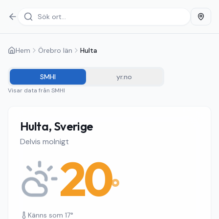
Hem
Örebro län
Hulta
SMHI
yr.no
Visar data från
SMHI
Hulta, Sverige
Delvis molnigt
20
°
Känns som
17
°