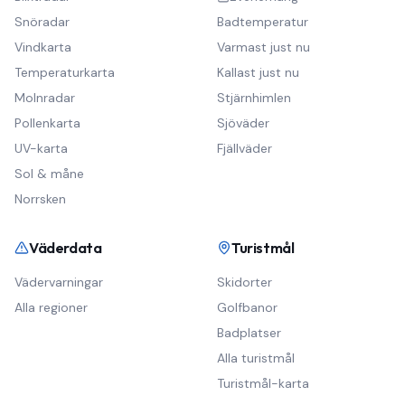
Snöradar
Badtemperatur
Vindkarta
Varmast just nu
Temperaturkarta
Kallast just nu
Molnradar
Stjärnhimlen
Pollenkarta
Sjöväder
UV-karta
Fjällväder
Sol & måne
Norrsken
Väderdata
Turistmål
Vädervarningar
Skidorter
Alla regioner
Golfbanor
Badplatser
Alla turistmål
Turistmål-karta