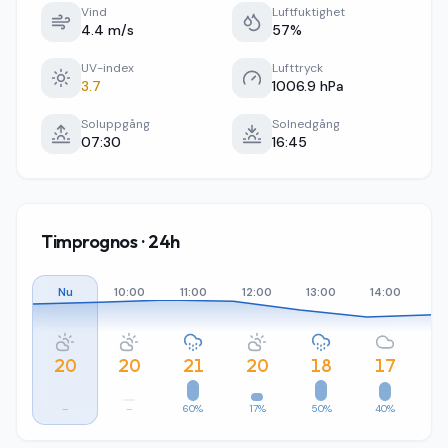
Vind
Luftfuktighet
4.4 m/s
57%
UV-index
Lufttryck
3.7
1006.9 hPa
Soluppgång
Solnedgång
07:30
16:45
Timprognos · 24h
Nu
10:00
11:00
12:00
13:00
14:00
15
20
20
21
20
18
17
–
–
60%
17%
50%
40%
3