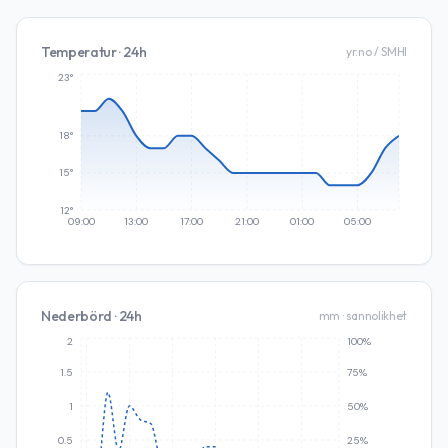
Temperatur · 24h
yr.no / SMHI
23°
18°
15°
12°
09:00
13:00
17:00
21:00
01:00
05:00
Nederbörd · 24h
mm · sannolikhet
2
100%
1.5
75%
1
50%
0.5
25%