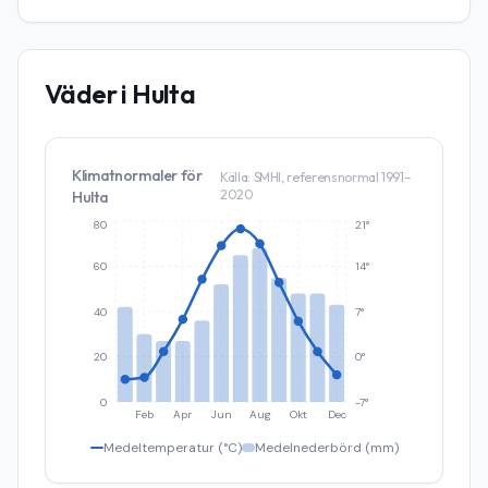
Väder i
Hulta
Klimatnormaler för
Källa: SMHI, referensnormal 1991–
2020
Hulta
80
21°
60
14°
40
7°
20
0°
0
-7°
Feb
Apr
Jun
Aug
Okt
Dec
Medeltemperatur (°C)
Medelnederbörd (mm)