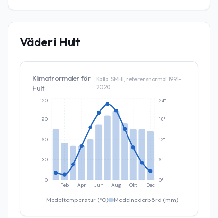
Väder i
Hult
Klimatnormaler för
Källa: SMHI, referensnormal 1991–
2020
Hult
120
24°
90
18°
60
12°
30
6°
0
0°
Feb
Apr
Jun
Aug
Okt
Dec
Medeltemperatur (°C)
Medelnederbörd (mm)