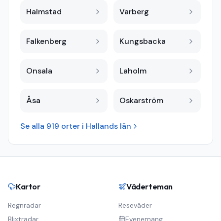
Halmstad
Varberg
Falkenberg
Kungsbacka
Onsala
Laholm
Åsa
Oskarström
Se alla
919
orter i
Hallands län
Kartor
Väderteman
Regnradar
Reseväder
Blixtradar
Evenemang