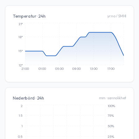
Temperatur · 24h
yr.no / SMHI
21°
18°
15°
12°
21:00
01:00
05:00
09:00
13:00
17:00
Nederbörd · 24h
mm · sannolikhet
2
100%
1.5
75%
1
50%
0.5
25%