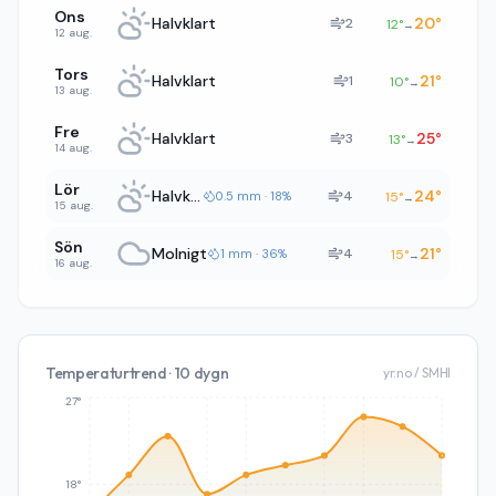
Ons
Halvklart
20
°
2
12
°
→
12 aug.
Tors
Halvklart
21
°
1
10
°
→
13 aug.
Fre
Halvklart
25
°
3
13
°
→
14 aug.
Lör
Halvklart
24
°
4
0.5 mm · 18%
15
°
→
15 aug.
Sön
Molnigt
21
°
4
1 mm · 36%
15
°
→
16 aug.
Temperaturtrend · 10 dygn
yr.no / SMHI
27°
18°