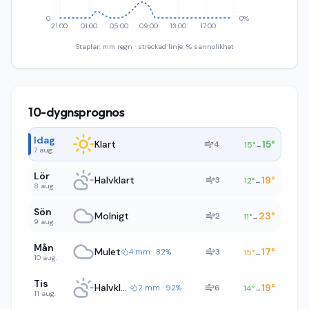
0
0%
21:00
01:00
05:00
09:00
13:00
17:00
Staplar: mm regn · streckad linje: % sannolikhet
10-dygnsprognos
Idag
Klart
15
°
4
15
°
→
7 aug.
Lör
Halvklart
19
°
3
12
°
→
8 aug.
Sön
Molnigt
23
°
2
11
°
→
9 aug.
Mån
Mulet
17
°
3
4 mm · 82%
15
°
→
10 aug.
Tis
Halvklart
19
°
6
2 mm · 92%
14
°
→
11 aug.