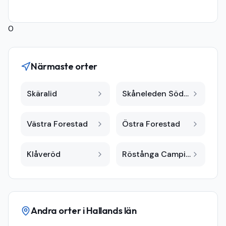
0
Närmaste orter
Skäralid
Skåneleden Söderåsen
Västra Forestad
Östra Forestad
Klåveröd
Röstånga Camping
Andra orter i
Hallands län