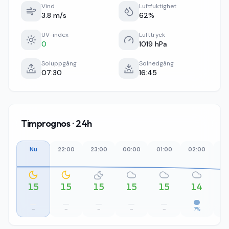
Vind
Luftfuktighet
3.8 m/s
62%
UV-index
Lufttryck
0
1019 hPa
Soluppgång
Solnedgång
07:30
16:45
Timprognos · 24h
Nu
22:00
23:00
00:00
01:00
02:00
03
15
15
15
15
15
14
–
–
–
–
–
7%