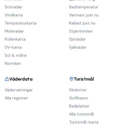
Snöradar
Badtemperatur
Vindkarta
Varmast just nu
Temperaturkarta
Kallast just nu
Molnradar
Stjärnhimlen
Pollenkarta
Sjöväder
UV-karta
Fjällväder
Sol & måne
Norrsken
Väderdata
Turistmål
Vädervarningar
Skidorter
Alla regioner
Golfbanor
Badplatser
Alla turistmål
Turistmål-karta