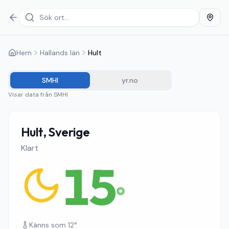
Hem
Hallands län
Hult
SMHI
yr.no
Visar data från
SMHI
Hult, Sverige
Klart
15
°
Känns som
12
°