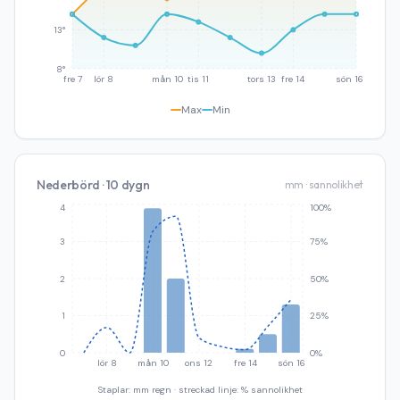
13°
8°
fre 7
lör 8
mån 10
tis 11
tors 13
fre 14
sön 16
Max
Min
Nederbörd · 10 dygn
mm · sannolikhet
4
100%
3
75%
2
50%
1
25%
0
0%
lör 8
mån 10
ons 12
fre 14
sön 16
Staplar: mm regn · streckad linje: % sannolikhet