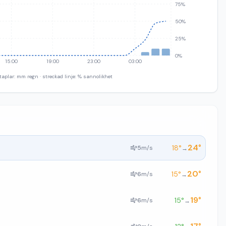
75%
50%
25%
0%
15:00
19:00
23:00
03:00
taplar: mm regn · streckad linje: % sannolikhet
24
°
18
°
5
m/s
→
20
°
15
°
6
m/s
→
19
°
15
°
6
m/s
→