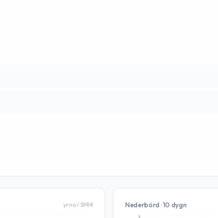
Nederbörd · 10 dygn
yr.no / SMHI
3