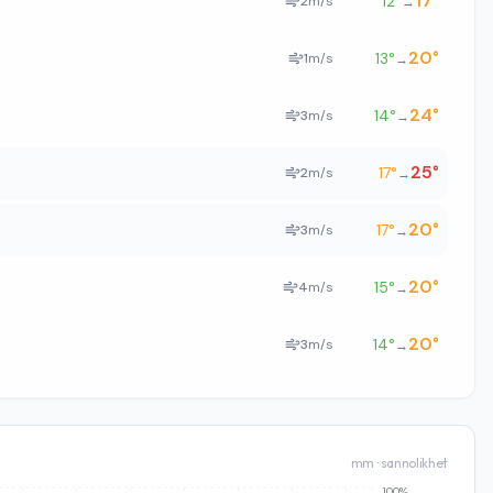
17
°
12
°
2
m/s
→
20
°
13
°
1
m/s
→
24
°
14
°
3
m/s
→
25
°
17
°
2
m/s
→
20
°
17
°
3
m/s
→
20
°
15
°
4
m/s
→
20
°
14
°
3
m/s
→
mm · sannolikhet
100%