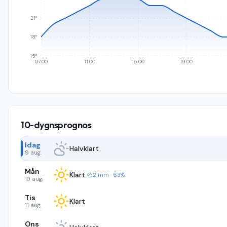
21°
18°
15°
07:00
11:00
15:00
19:00
10-dygnsprognos
Idag
Halvklart
9 aug.
Mån
Klart
·
2 mm · 63%
10 aug.
Tis
Klart
11 aug.
Ons