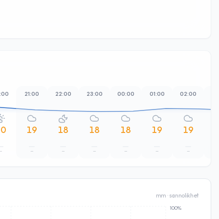
:00
21:00
22:00
23:00
00:00
01:00
02:00
03
20
19
18
18
18
19
19
–
–
–
–
–
–
–
1
mm · sannolikhet
100%