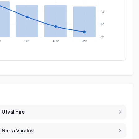
12°
6°
0°
p
Okt
Nov
Dec
Utvälinge
Norra Varalöv