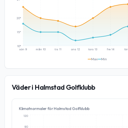
20°
15°
10°
sön 9
mån 10
tis 11
ons 12
tors 13
fre 14
lör
Max
Min
Väder i
Halmstad Golfklubb
Klimatnormaler för
Halmstad Golfklubb
120
90