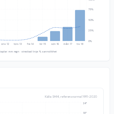
75%
50%
25%
0%
ons 12
tors 13
fre 14
lör 15
sön 16
mån 17
tis 18
taplar: mm regn · streckad linje: % sannolikhet
Källa: SMHI, referensnormal 1991–2020
24°
18°