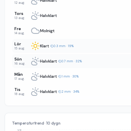
Halvklart
12 aug.
Tors
Halvklart
13 aug.
Fre
Molnigt
14 aug.
Lör
Klart
·
0.3 mm · 19%
15 aug.
Sön
Halvklart
·
0.7 mm · 32%
16 aug.
Mån
Halvklart
·
1 mm · 30%
17 aug.
Tis
Halvklart
·
2 mm · 34%
18 aug.
Temperaturtrend · 10 dygn
27°