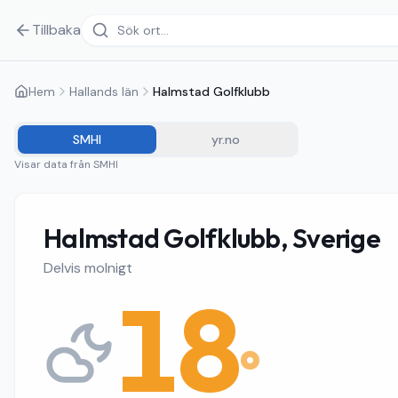
Tillbaka
Hem
Hallands län
Halmstad Golfklubb
SMHI
yr.no
Visar data från
SMHI
Halmstad Golfklubb, Sverige
Delvis molnigt
18
°