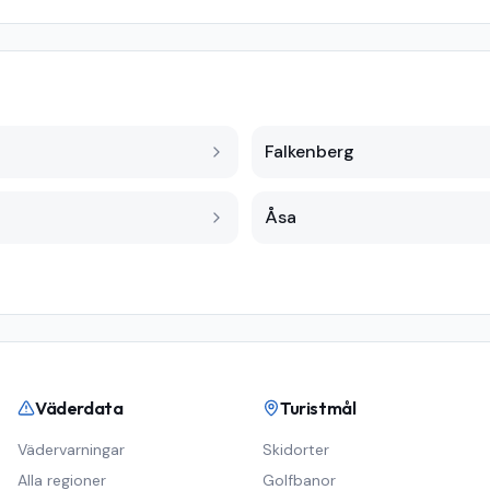
Falkenberg
Åsa
Väderdata
Turistmål
Vädervarningar
Skidorter
Alla regioner
Golfbanor