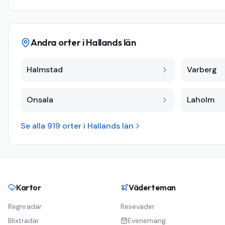
Andra orter i
Hallands län
Halmstad
Varberg
Onsala
Laholm
Se alla
919
orter i
Hallands län
Kartor
Väderteman
Regnradar
Reseväder
Blixtradar
Evenemang