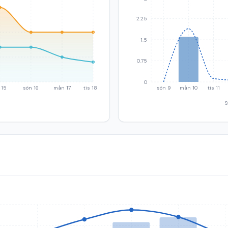
2.25
1.5
0.75
0
 15
sön 16
mån 17
tis 18
sön 9
mån 10
tis 11
S