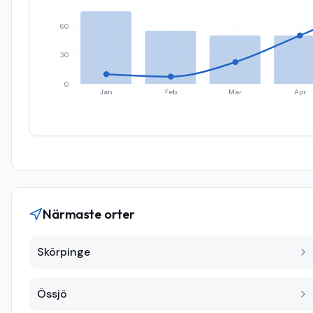
60
30
0
Jan
Feb
Mar
Apr
Närmaste orter
Skörpinge
Össjö