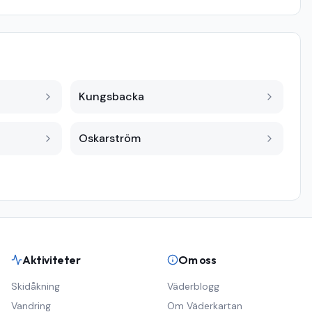
Kungsbacka
Oskarström
Aktiviteter
Om oss
Skidåkning
Väderblogg
Vandring
Om Väderkartan