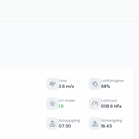
Vind
Luftfuktighet
3.6 m/s
68%
UV-index
Lufttryck
1.6
1018.6 hPa
Soluppgång
Solnedgång
07:30
16:45