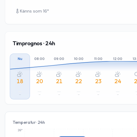
Känns som
16
°
Timprognos · 24h
Nu
08:00
09:00
10:00
11:00
12:00
13
18
20
21
22
23
24
–
–
–
–
–
–
Temperatur · 24h
26°