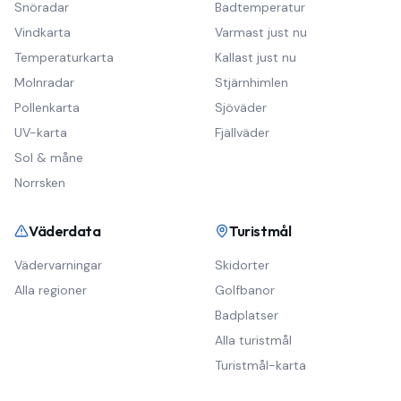
Snöradar
Badtemperatur
Vindkarta
Varmast just nu
Temperaturkarta
Kallast just nu
Molnradar
Stjärnhimlen
Pollenkarta
Sjöväder
UV-karta
Fjällväder
Sol & måne
Norrsken
Väderdata
Turistmål
Vädervarningar
Skidorter
Alla regioner
Golfbanor
Badplatser
Alla turistmål
Turistmål-karta