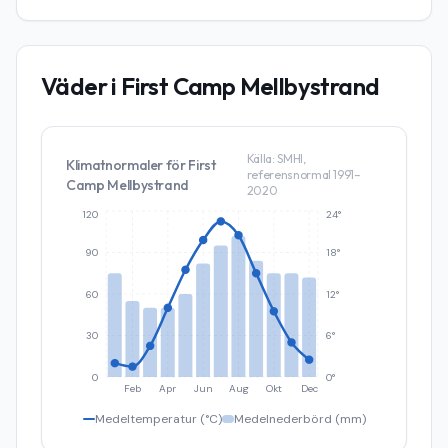
Väder i
First Camp Mellbystrand
Källa: SMHI,
Klimatnormaler för
First
referensnormal 1991–
Camp Mellbystrand
2020
120
24°
90
18°
60
12°
30
6°
0
0°
Feb
Apr
Jun
Aug
Okt
Dec
Medeltemperatur (°C)
Medelnederbörd (mm)