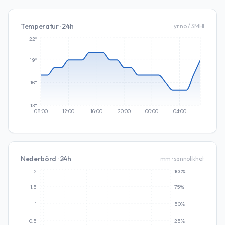
Temperatur · 24h
yr.no / SMHI
22°
19°
16°
13°
08:00
12:00
16:00
20:00
00:00
04:00
Nederbörd · 24h
mm · sannolikhet
2
100%
1.5
75%
1
50%
0.5
25%