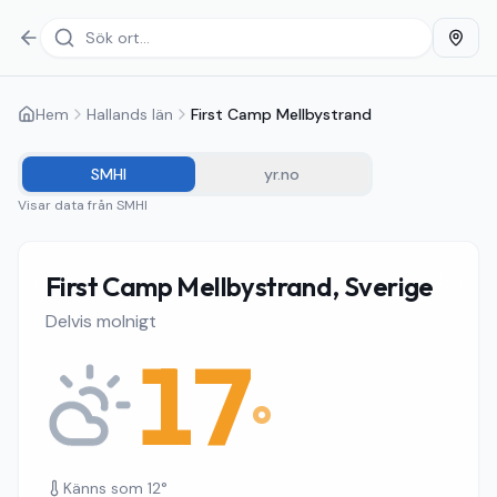
Hem
Hallands län
First Camp Mellbystrand
SMHI
yr.no
Visar data från
SMHI
First Camp Mellbystrand, Sverige
Delvis molnigt
17
°
Känns som
12
°