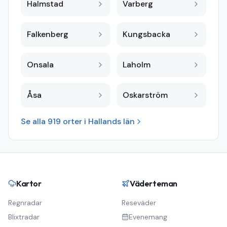
Halmstad
Varberg
Falkenberg
Kungsbacka
Onsala
Laholm
Åsa
Oskarström
Se alla
919
orter i
Hallands län
Kartor
Väderteman
Regnradar
Reseväder
Blixtradar
Evenemang