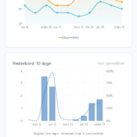
16°
12°
lör 8
mån 10
tis 11
tors 13
fre 14
lör 15
mån 17
Max
Min
Nederbörd · 10 dygn
mm · sannolikhet
4
100%
3
75%
2
50%
1
25%
0
0%
sön 9
tis 11
tors 13
lör 15
mån 17
Staplar: mm regn · streckad linje: % sannolikhet