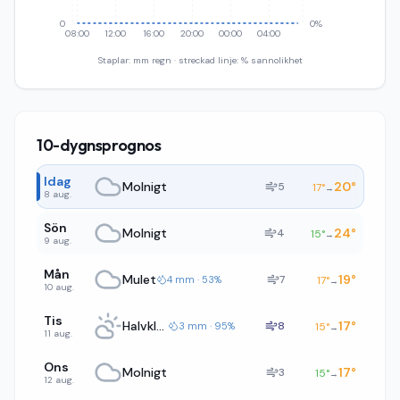
0
0%
08:00
12:00
16:00
20:00
00:00
04:00
Staplar: mm regn · streckad linje: % sannolikhet
10-dygnsprognos
Idag
Molnigt
20
°
5
17
°
→
8 aug.
Sön
Molnigt
24
°
4
15
°
→
9 aug.
Mån
Mulet
19
°
7
4 mm · 53%
17
°
→
10 aug.
Tis
Halvklart
17
°
8
3 mm · 95%
15
°
→
11 aug.
Ons
Molnigt
17
°
3
15
°
→
12 aug.