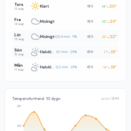
Tors
Klart
20
°
2
14
°
→
13 aug.
Fre
Molnigt
23
°
3
15
°
→
14 aug.
Lör
Molnigt
22
°
3
0.4 mm · 11%
18
°
→
15 aug.
Sön
Halvklart
19
°
6
1 mm · 29%
17
°
→
16 aug.
Mån
Halvklart
18
°
5
2 mm · 35%
16
°
→
17 aug.
Temperaturtrend · 10 dygn
yr.no / SMHI
26°
20°