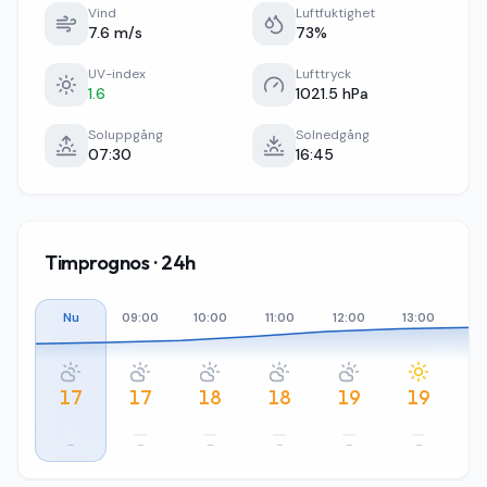
Vind
Luftfuktighet
7.6 m/s
73%
UV-index
Lufttryck
1.6
1021.5 hPa
Soluppgång
Solnedgång
07:30
16:45
Timprognos · 24h
Nu
09:00
10:00
11:00
12:00
13:00
14
17
17
18
18
19
19
–
–
–
–
–
–