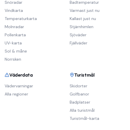
Snöradar
Badtemperatur
Vindkarta
Varmast just nu
Temperaturkarta
Kallast just nu
Molnradar
Stjärnhimlen
Pollenkarta
Sjöväder
UV-karta
Fjällväder
Sol & måne
Norrsken
Väderdata
Turistmål
Vädervarningar
Skidorter
Alla regioner
Golfbanor
Badplatser
Alla turistmål
Turistmål-karta