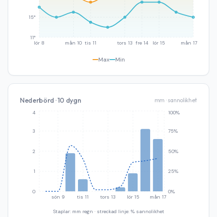
15°
11°
lör 8
mån 10
tis 11
tors 13
fre 14
lör 15
mån 17
Max
Min
Nederbörd · 10 dygn
mm · sannolikhet
4
100%
3
75%
2
50%
1
25%
0
0%
sön 9
tis 11
tors 13
lör 15
mån 17
Staplar: mm regn · streckad linje: % sannolikhet