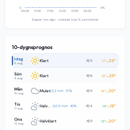
0
0%
09:00
13:00
17:00
21:00
01:00
05:00
Staplar: mm regn · streckad linje: % sannolikhet
10-dygnsprognos
Idag
Klart
23
°
5
17
°
→
8 aug.
Sön
Klart
25
°
6
15
°
→
9 aug.
Mån
Mulet
20
°
5
2 mm · 57%
16
°
→
10 aug.
Tis
Halvklart
18
°
4
0.6 mm · 40%
14
°
→
11 aug.
Ons
Halvklart
20
°
3
13
°
→
12 aug.