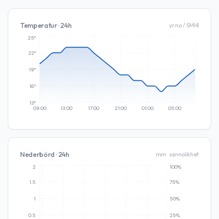
Temperatur · 24h
yr.no / SMHI
25°
22°
19°
16°
13°
09:00
13:00
17:00
21:00
01:00
05:00
Nederbörd · 24h
mm · sannolikhet
2
100%
1.5
75%
1
50%
0.5
25%