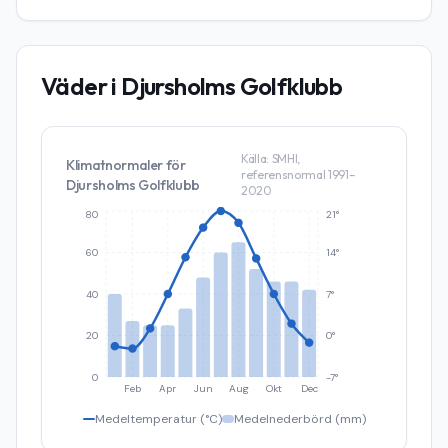
Väder i
Djursholms Golfklubb
Källa: SMHI,
Klimatnormaler för
referensnormal 1991–
Djursholms Golfklubb
2020
80
21°
60
14°
40
7°
20
0°
0
-7°
Feb
Apr
Jun
Aug
Okt
Dec
Medeltemperatur (°C)
Medelnederbörd (mm)