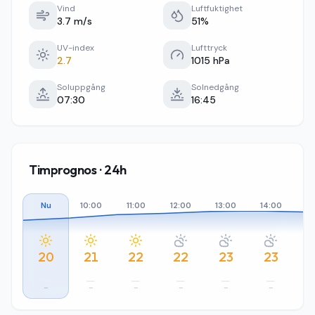
Vind
Luftfuktighet
3.7 m/s
51%
UV-index
Lufttryck
2.7
1015 hPa
Soluppgång
Solnedgång
07:30
16:45
Timprognos · 24h
Nu
10:00
11:00
12:00
13:00
14:00
15
20
21
22
22
23
23
–
–
–
–
–
–