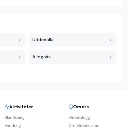
Uddevalla
Alingsås
Aktiviteter
Om oss
Skidåkning
Väderblogg
Vandring
Om Väderkartan