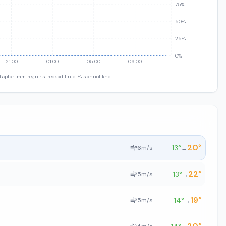
75%
50%
25%
0%
21:00
01:00
05:00
09:00
taplar: mm regn · streckad linje: % sannolikhet
20
°
13
°
6
m/s
→
22
°
13
°
5
m/s
→
19
°
14
°
5
m/s
→