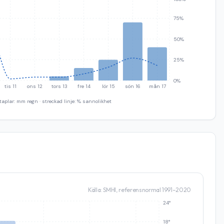
75%
50%
25%
0%
tis 11
ons 12
tors 13
fre 14
lör 15
sön 16
mån 17
taplar: mm regn · streckad linje: % sannolikhet
Källa: SMHI, referensnormal 1991–2020
24°
18°