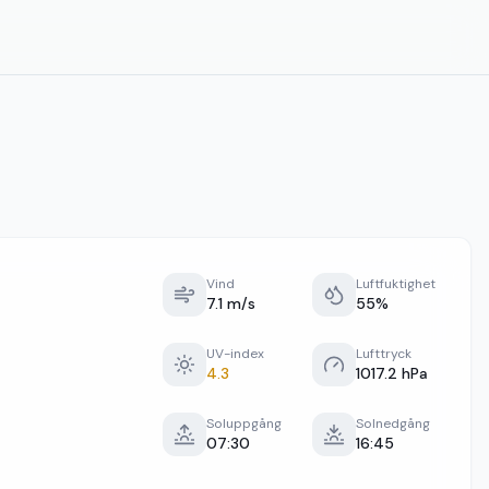
Vind
Luftfuktighet
7.1 m/s
55%
UV-index
Lufttryck
4.3
1017.2 hPa
Soluppgång
Solnedgång
07:30
16:45