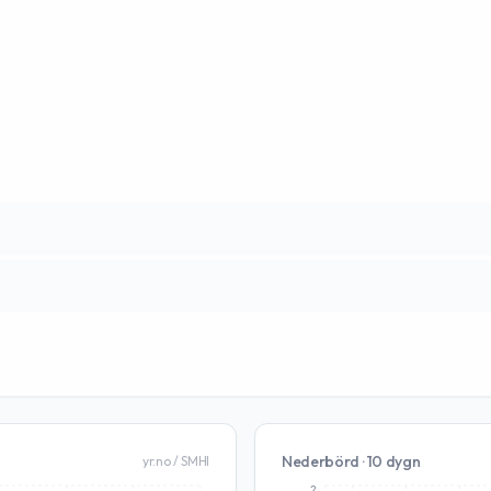
Nederbörd · 10 dygn
yr.no / SMHI
2