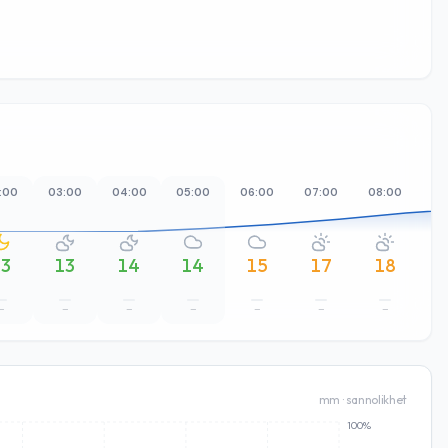
:00
03:00
04:00
05:00
06:00
07:00
08:00
09
13
13
14
14
15
17
18
–
–
–
–
–
–
–
mm · sannolikhet
100%