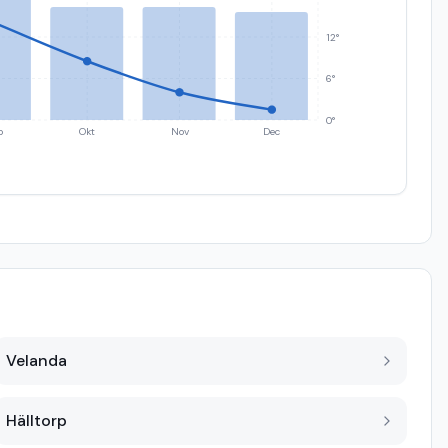
12°
6°
0°
p
Okt
Nov
Dec
Velanda
Hälltorp