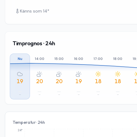
Känns som
14
°
Timprognos · 24h
Nu
14:00
15:00
16:00
17:00
18:00
19
19
20
20
19
18
18
–
–
–
–
–
–
Temperatur · 24h
24°