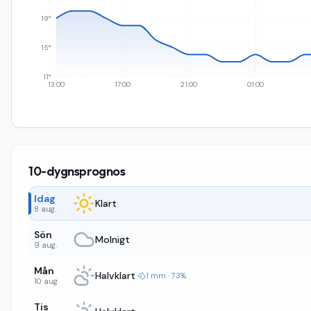
19°
15°
11°
13:00
17:00
21:00
01:00
10-dygnsprognos
Idag
Klart
8 aug.
Sön
Molnigt
9 aug.
Mån
Halvklart
·
1 mm · 73%
10 aug.
Tis