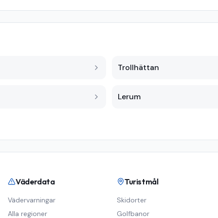
Trollhättan
Lerum
Väderdata
Turistmål
Vädervarningar
Skidorter
Alla regioner
Golfbanor