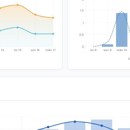
1.5
1
0.5
0
 14
lör 15
sön 16
mån 17
lör 8
sön 9
mån 10
S