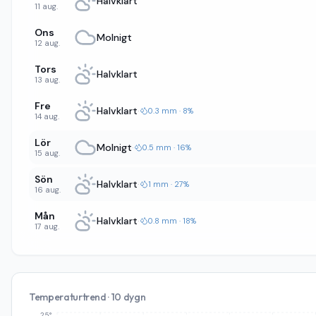
Halvklart
11 aug.
Ons
Molnigt
12 aug.
Tors
Halvklart
13 aug.
Fre
Halvklart
·
0.3 mm · 8%
14 aug.
Lör
Molnigt
·
0.5 mm · 16%
15 aug.
Sön
Halvklart
·
1 mm · 27%
16 aug.
Mån
Halvklart
·
0.8 mm · 18%
17 aug.
Temperaturtrend · 10 dygn
25°