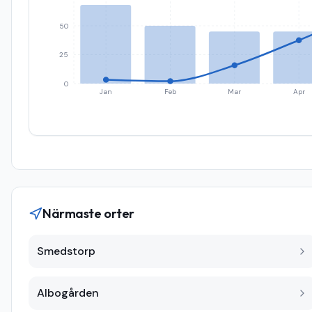
50
25
0
Jan
Feb
Mar
Apr
Närmaste orter
Smedstorp
Albogården