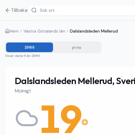
Tillbaka
Hem
Västra Götalands län
Dalslandsleden Mellerud
SMHI
yr.no
Visar data från
SMHI
Dalslandsleden Mellerud, Sver
Molnigt
19
°