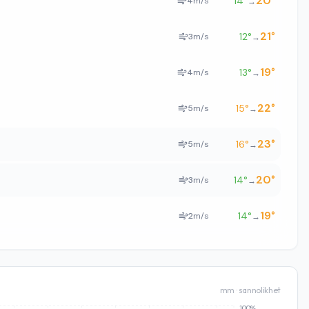
20
°
14
°
4
m/s
→
21
°
12
°
3
m/s
→
19
°
13
°
4
m/s
→
22
°
15
°
5
m/s
→
23
°
16
°
5
m/s
→
20
°
14
°
3
m/s
→
19
°
14
°
2
m/s
→
mm · sannolikhet
100%