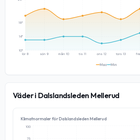
18°
14°
10°
lör 8
sön 9
mån 10
tis 11
ons 12
tors 13
fre
Max
Min
Väder i
Dalslandsleden Mellerud
Klimatnormaler för
Dalslandsleden Mellerud
100
75