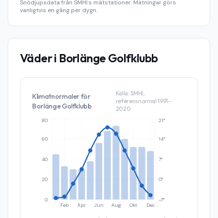
Snödjupsdata från SMHI:s mätstationer. Mätningar görs
vanligtvis en gång per dygn.
Väder i
Borlänge Golfklubb
Källa: SMHI,
Klimatnormaler för
referensnormal 1991–
Borlänge Golfklubb
2020
80
21°
60
14°
40
7°
20
0°
0
-7°
Feb
Apr
Jun
Aug
Okt
Dec