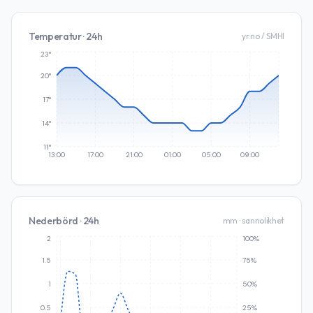
Temperatur · 24h
yr.no / SMHI
23°
20°
17°
14°
11°
13:00
17:00
21:00
01:00
05:00
09:00
Nederbörd · 24h
mm · sannolikhet
2
100%
1.5
75%
1
50%
0.5
25%