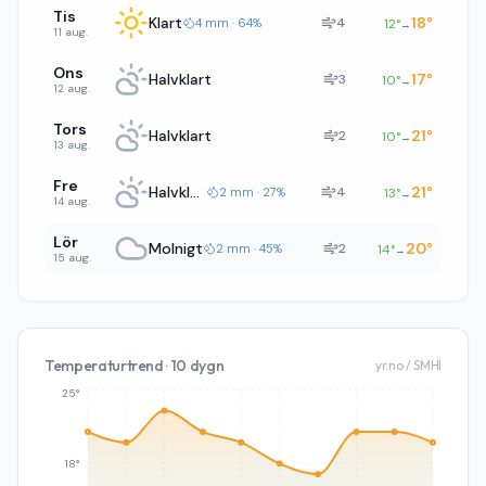
Tis
Klart
18
°
4
4 mm · 64%
12
°
→
11 aug.
Ons
Halvklart
17
°
3
10
°
→
12 aug.
Tors
Halvklart
21
°
2
10
°
→
13 aug.
Fre
Halvklart
21
°
4
2 mm · 27%
13
°
→
14 aug.
Lör
Molnigt
20
°
2
2 mm · 45%
14
°
→
15 aug.
Temperaturtrend · 10 dygn
yr.no / SMHI
25°
18°