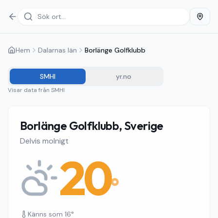
Hem
Dalarnas län
Borlänge Golfklubb
SMHI
yr.no
Visar data från
SMHI
Borlänge Golfklubb, Sverige
Delvis molnigt
20
°
Känns som
16
°