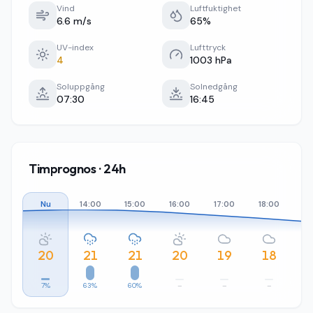
Vind
Luftfuktighet
6.6 m/s
65%
UV-index
Lufttryck
4
1003 hPa
Soluppgång
Solnedgång
07:30
16:45
Timprognos · 24h
Nu
14:00
15:00
16:00
17:00
18:00
19
20
21
21
20
19
18
7%
63%
60%
–
–
–