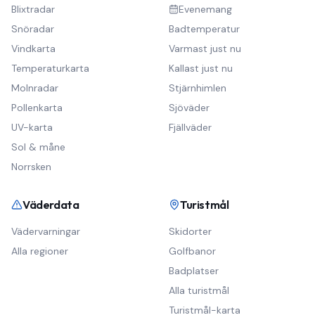
Blixtradar
Evenemang
Snöradar
Badtemperatur
Vindkarta
Varmast just nu
Temperaturkarta
Kallast just nu
Molnradar
Stjärnhimlen
Pollenkarta
Sjöväder
UV-karta
Fjällväder
Sol & måne
Norrsken
Väderdata
Turistmål
Vädervarningar
Skidorter
Alla regioner
Golfbanor
Badplatser
Alla turistmål
Turistmål-karta