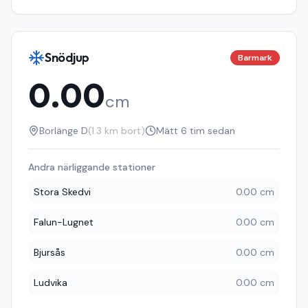
Snödjup
Barmark
0.00
cm
Borlänge D
(
1.3
km bort)
Mätt
6 tim sedan
Andra närliggande stationer
Stora Skedvi
0.00 cm
Falun-Lugnet
0.00 cm
Bjursås
0.00 cm
Ludvika
0.00 cm