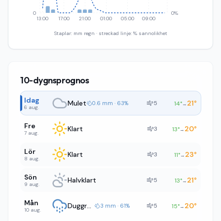
0
0%
13:00
17:00
21:00
01:00
05:00
09:00
Staplar: mm regn · streckad linje: % sannolikhet
10-dygnsprognos
Idag
Mulet
21
°
5
0.6 mm · 63%
14
°
→
6 aug.
Fre
Klart
20
°
3
13
°
→
7 aug.
Lör
Klart
23
°
3
11
°
→
8 aug.
Sön
Halvklart
21
°
5
13
°
→
9 aug.
Mån
Duggregn
20
°
5
3 mm · 61%
15
°
→
10 aug.