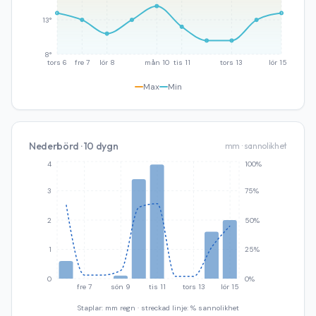
13°
8°
tors 6
fre 7
lör 8
mån 10
tis 11
tors 13
lör 15
Max
Min
Nederbörd · 10 dygn
mm · sannolikhet
4
100%
3
75%
2
50%
1
25%
0
0%
fre 7
sön 9
tis 11
tors 13
lör 15
Staplar: mm regn · streckad linje: % sannolikhet