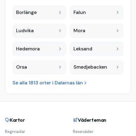
Borlänge
Falun
Ludvika
Mora
Hedemora
Leksand
Orsa
Smedjebacken
Se alla
1813
orter i
Dalarnas län
Kartor
Väderteman
Regnradar
Reseväder