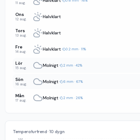
Halvklart
·
0.6 mm · 16%
11 aug.
Ons
Halvklart
12 aug.
Tors
Halvklart
13 aug.
Fre
Halvklart
·
0.2 mm · 11%
14 aug.
Lör
Molnigt
·
2 mm · 42%
15 aug.
Sön
Molnigt
·
6 mm · 67%
16 aug.
Mån
Molnigt
·
2 mm · 26%
17 aug.
Temperaturtrend · 10 dygn
25°