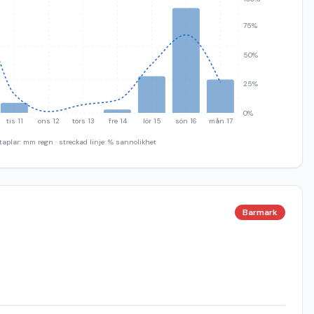
75%
50%
25%
0%
tis 11
ons 12
tors 13
fre 14
lör 15
sön 16
mån 17
taplar: mm regn · streckad linje: % sannolikhet
Barmark