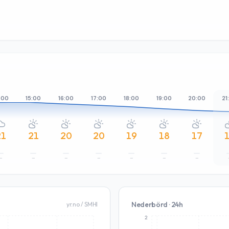
:00
15:00
16:00
17:00
18:00
19:00
20:00
21
21
21
20
20
19
18
17
–
–
–
–
–
–
–
Nederbörd · 24h
yr.no / SMHI
2