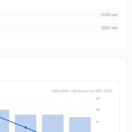
0.00 cm
0.00 cm
Källa: SMHI, referensnormal 1991–2020
21°
14°
7°