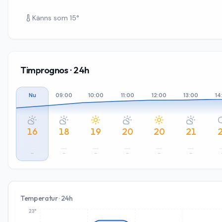
Känns som
15
°
Timprognos · 24h
Nu
09:00
10:00
11:00
12:00
13:00
14
16
18
19
20
20
21
–
–
–
–
–
–
Temperatur · 24h
23°