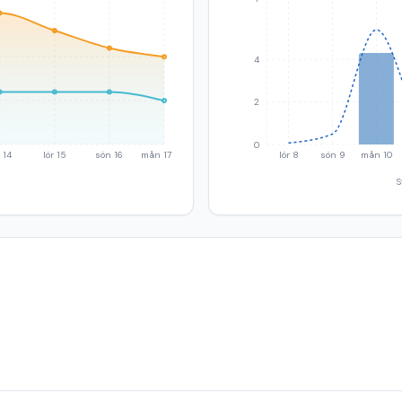
4
2
0
 14
lör 15
sön 16
mån 17
lör 8
sön 9
mån 10
S