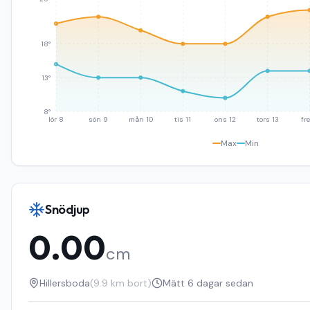
18°
13°
8°
lör 8
sön 9
mån 10
tis 11
ons 12
tors 13
fre
Max
Min
Snödjup
0.00
cm
Hillersboda
(
9.9
km bort)
Mätt
6 dagar sedan