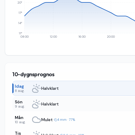
20°
17°
14°
11°
08:00
12:00
16:00
20:00
10-dygnsprognos
Idag
Halvklart
8 aug.
Sön
Halvklart
9 aug.
Mån
Mulet
·
4 mm · 77%
10 aug.
Tis