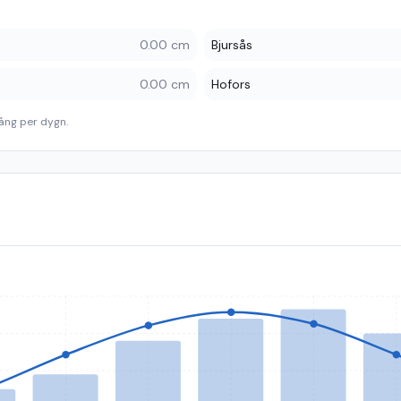
0.00 cm
Bjursås
0.00 cm
Hofors
ång per dygn.