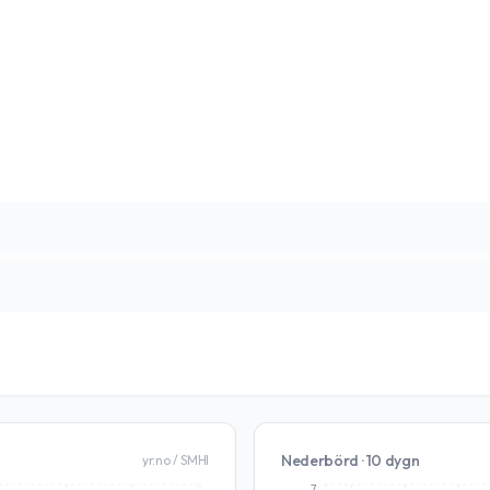
Nederbörd · 10 dygn
yr.no / SMHI
7