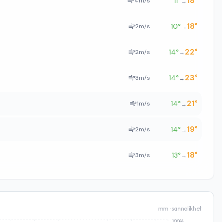
18
°
11
°
4
m/s
→
18
°
10
°
2
m/s
→
22
°
14
°
2
m/s
→
23
°
14
°
3
m/s
→
21
°
14
°
1
m/s
→
19
°
14
°
2
m/s
→
18
°
13
°
3
m/s
→
mm · sannolikhet
100%