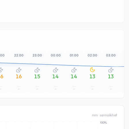
:00
22:00
23:00
00:00
01:00
02:00
03:00
04
16
16
15
14
14
13
13
–
–
–
–
–
–
–
mm · sannolikhet
100%