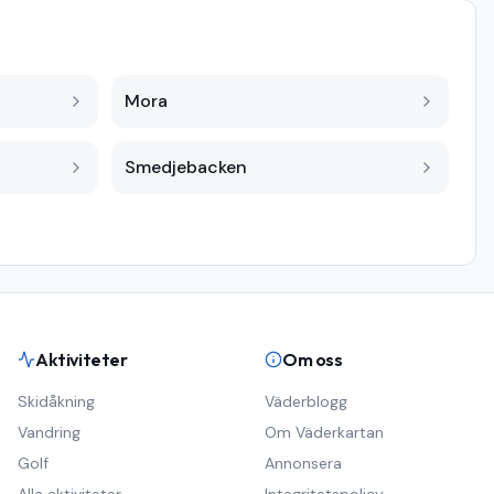
Mora
Smedjebacken
Aktiviteter
Om oss
Skidåkning
Väderblogg
Vandring
Om Väderkartan
Golf
Annonsera