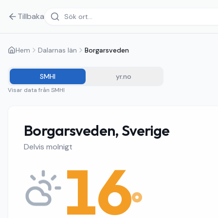
Tillbaka
Hem
Dalarnas län
Borgarsveden
SMHI
yr.no
Visar data från
SMHI
Borgarsveden, Sverige
Delvis molnigt
16
°