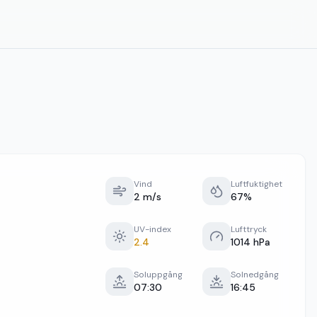
Vind
Luftfuktighet
2 m/s
67%
UV-index
Lufttryck
2.4
1014 hPa
Soluppgång
Solnedgång
07:30
16:45