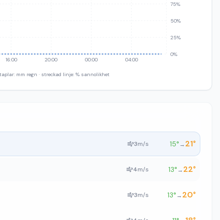
75%
50%
25%
0%
16:00
20:00
00:00
04:00
taplar: mm regn · streckad linje: % sannolikhet
21
°
15
°
3
m/s
→
22
°
13
°
4
m/s
→
20
°
13
°
3
m/s
→