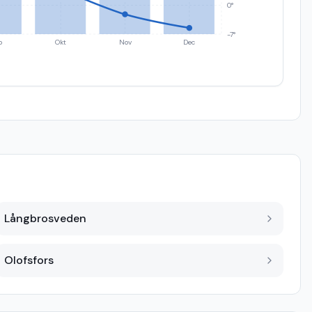
0°
-7°
p
Okt
Nov
Dec
Långbrosveden
Olofsfors