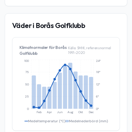
Väder i
Borås Golfklubb
Klimatnormaler för
Borås
Källa: SMHI, referensnormal
1991–2020
Golfklubb
100
24°
75
18°
50
12°
25
6°
0
0°
Feb
Apr
Jun
Aug
Okt
Dec
Medeltemperatur (°C)
Medelnederbörd (mm)