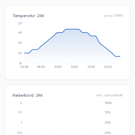
Temperatur · 24h
yr.no / SMHI
21°
18°
15°
12°
9°
02:00
06:00
10:00
14:00
18:00
22:00
Nederbörd · 24h
mm · sannolikhet
2
100%
1.5
75%
1
50%
0.5
25%