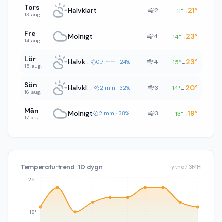
Tors
Halvklart
21
°
2
11
°
→
13 aug.
Fre
Molnigt
23
°
4
14
°
→
14 aug.
Lör
Halvklart
23
°
4
0.7 mm · 24%
15
°
→
15 aug.
Sön
Halvklart
20
°
3
2 mm · 32%
14
°
→
16 aug.
Mån
Molnigt
19
°
3
2 mm · 38%
13
°
→
17 aug.
Temperaturtrend · 10 dygn
yr.no / SMHI
25°
18°