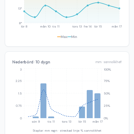
13°
8°
lör 8
mån 10
tis 11
tors 13
fre 14
lör 15
mån 17
Max
Min
Nederbörd · 10 dygn
mm · sannolikhet
3
100%
2.25
75%
1.5
50%
0.75
25%
0
0%
sön 9
tis 11
tors 13
lör 15
mån 17
Staplar: mm regn · streckad linje: % sannolikhet