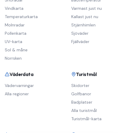
Snöradar
Badtemperatur
Vindkarta
Varmast just nu
Temperaturkarta
Kallast just nu
Molnradar
Stjärnhimlen
Pollenkarta
Sjöväder
UV-karta
Fjällväder
Sol & måne
Norrsken
Väderdata
Turistmål
Vädervarningar
Skidorter
Alla regioner
Golfbanor
Badplatser
Alla turistmål
Turistmål-karta